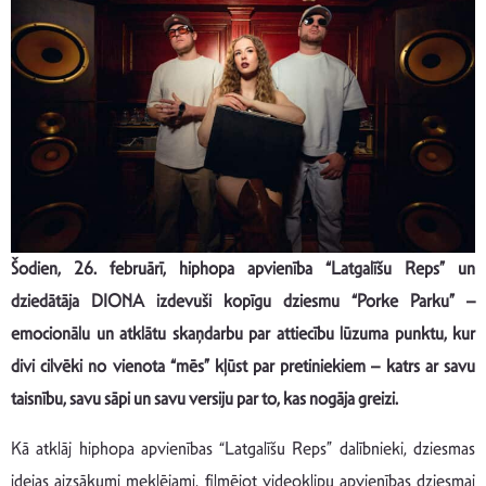
Šodien, 26. februārī, hiphopa apvienība “Latgalīšu Reps” un
dziedātāja DIONA izdevuši kopīgu dziesmu “Porke Parku” –
emocionālu un atklātu skaņdarbu par attiecību lūzuma punktu, kur
divi cilvēki no vienota “mēs” kļūst par pretiniekiem – katrs ar savu
taisnību, savu sāpi un savu versiju par to, kas nogāja greizi.
Kā atklāj hiphopa apvienības “Latgalīšu Reps” dalībnieki, dziesmas
idejas aizsākumi meklējami, filmējot videoklipu apvienības dziesmai