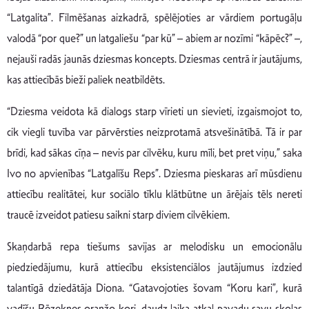
“Latgalita”. Filmēšanas aizkadrā, spēlējoties ar vārdiem portugāļu
valodā “por que?” un latgaliešu “par kū” – abiem ar nozīmi “kāpēc?” –,
nejauši radās jaunās dziesmas koncepts. Dziesmas centrā ir jautājums,
kas attiecībās bieži paliek neatbildēts.
“Dziesma veidota kā dialogs starp vīrieti un sievieti, izgaismojot to,
cik viegli tuvība var pārvērsties neizprotamā atsvešinātībā. Tā ir par
brīdi, kad sākas cīņa – nevis par cilvēku, kuru mīli, bet pret viņu,” saka
Ivo no apvienības “Latgalīšu Reps”. Dziesma pieskaras arī mūsdienu
attiecību realitātei, kur sociālo tīklu klātbūtne un ārējais tēls nereti
traucē izveidot patiesu saikni starp diviem cilvēkiem.
Skaņdarbā repa tiešums savijas ar melodisku un emocionālu
piedziedājumu, kurā attiecību eksistenciālos jautājumus izdzied
talantīgā dziedātāja Diona. “Gatavojoties šovam “Koru kari”, kurā
vadīšu Rēzeknes oranžo kori, daudz laika atkal pavadu savu skolas