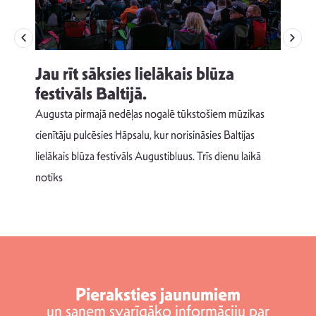
Jau rīt sāksies lielākais blūza
festivāls Baltijā.
p
Augusta pirmajā nedēļas nogalē tūkstošiem mūzikas
T
cienītāju pulcēsies Hāpsalu, kur norisināsies Baltijas
v
lielākais blūza festivāls Augustibluus. Trīs dienu laikā
d
notiks
Pieraksties jaunumiem
un saņem svarīgāko informāciju par