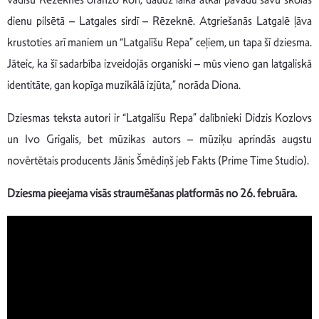
dienu pilsētā – Latgales sirdī – Rēzeknē. Atgriešanās Latgalē ļāva
krustoties arī maniem un “Latgalīšu Repa” ceļiem, un tapa šī dziesma.
Jāteic, ka šī sadarbība izveidojās organiski – mūs vieno gan latgaliskā
identitāte, gan kopīga muzikālā izjūta,” norāda Diona.
Dziesmas teksta autori ir “Latgalīšu Repa” dalībnieki Didzis Kozlovs
un Ivo Grigalis, bet mūzikas autors – mūziķu aprindās augstu
novērtētais producents Jānis Šmēdiņš jeb Fakts (Prime Time Studio).
Dziesma pieejama visās straumēšanas platformās no 26. februāra.