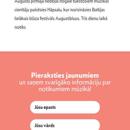
Augusta pirmajā nedēļas nogalē tūkstošiem mūzikas
T
cienītāju pulcēsies Hāpsalu, kur norisināsies Baltijas
v
lielākais blūza festivāls Augustibluus. Trīs dienu laikā
d
notiks
Pieraksties jaunumiem
un saņem svarīgāko informāciju par
notikumiem mūzikā!