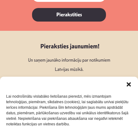
Pierakstīties
Pieraksties jaunumiem!
Un saņem jaunāko informāciju par notikumiem
Latvijas mūzikā.
Lai nodrošinātu vislabāko lietošanas pieredzi, mēs izmantojam
tehnoloģijas, piemēram, sīkdatnes (cookies), lai saglabātu un/vai piekļūtu
ierīces informācijai. Piekrišana šīm tehnoloģijām ļaus mums apstrādāt
Seko mums:
datus, piemēram, pārlūkošanas uzvedību vai unikālus identifikatorus šajā
vietnē. Nepiekrišana vai piekrišanas atsaukšana var negatīvi ietekmēt
noteiktas funkcijas un vietnes darbību.