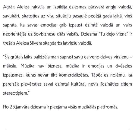
Agrāk Alekss rakstīja un izpildīja dziesmas pārsvarā angļu valodā,
savukārt, skatoties uz visu situāciju pasaulē pedējā gada laikā, viņš
saprata, ka savas emocijas grib izpaust dzimtā valodā un vairs
neorientējās uz šovbiznesu citās valstīs. Dziesma “Tu dejo viena” ir
trešais Aleksa Silvera skaņdarbs latviešu valodā.
“Šis grūtais laiks palīdzēja man saprast savu galveno dzīves virzienu –
mākslu. Mūzika nav bizness, mūzika ir emocijas un dvēseles
izpausmes, kuras nevar tikt komercializētas. Tāpēc es nolēmu, ka
pareizāk pievērsties savai dzimtai kultūrai, nevis līdzināties citiem
stereotipiem.”
No 25.janvāra dziesma ir pieejama visās muzikālās platfromās.