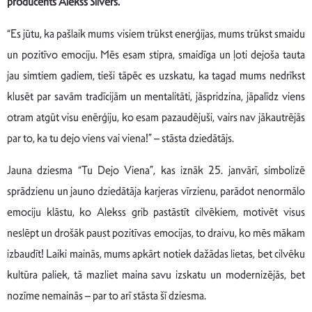
producents Alekss Silvers.
“Es jūtu, ka pašlaik mums visiem trūkst enerģijas, mums trūkst smaidu
un pozitīvo emociju. Mēs esam stipra, smaidīga un ļoti dejoša tauta
jau simtiem gadiem, tieši tāpēc es uzskatu, ka tagad mums nedrīkst
klusēt par savām tradīcijām un mentalitāti, jāspridzina, jāpalīdz viens
otram atgūt visu enērģiju, ko esam pazaudējuši, vairs nav jākautrējās
par to, ka tu dejo viens vai viena!” – stāsta dziedātājs.
Jauna dziesma “Tu Dejo Viena”, kas iznāk 25. janvārī, simbolizē
sprādzienu un jauno dziedātāja karjeras vīrzienu, parādot nenormālo
emociju klāstu, ko Alekss grib pastāstīt cilvēkiem, motivēt visus
neslēpt un drošāk paust pozitīvas emocijas, to draivu, ko mēs mākam
izbaudīt! Laiki mainās, mums apkārt notiek dažādas lietas, bet cilvēku
kultūra paliek, tā mazliet maina savu izskatu un modernizējās, bet
nozīme nemainās – par to arī stāsta šī dziesma.