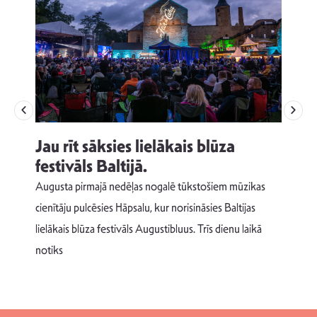
Jau rīt sāksies lielākais blūza
festivāls Baltijā.
p
Augusta pirmajā nedēļas nogalē tūkstošiem mūzikas
T
cienītāju pulcēsies Hāpsalu, kur norisināsies Baltijas
v
lielākais blūza festivāls Augustibluus. Trīs dienu laikā
d
notiks