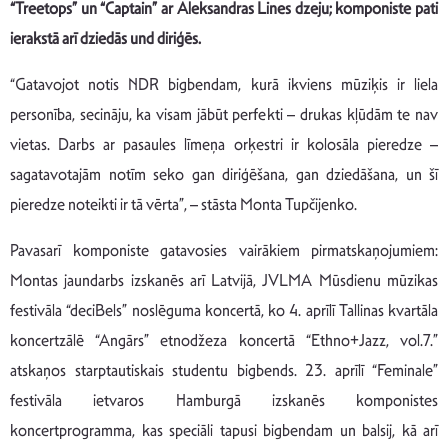
“Treetops” un “Captain” ar Aleksandras Lines dzeju; komponiste pati
ierakstā arī dziedās und diriģēs.
“Gatavojot notis NDR bigbendam, kurā ikviens mūziķis ir liela
personība, secināju, ka visam jābūt perfekti – drukas kļūdām te nav
vietas. Darbs ar pasaules līmeņa orķestri ir kolosāla pieredze –
sagatavotajām notīm seko gan diriģēšana, gan dziedāšana, un šī
pieredze noteikti ir tā vērta”, – stāsta Monta Tupčijenko.
Pavasarī komponiste gatavosies vairākiem pirmatskaņojumiem:
Montas jaundarbs izskanēs arī Latvijā, JVLMA Mūsdienu mūzikas
festivāla “deciBels” noslēguma koncertā, ko 4. aprīlī Tallinas kvartāla
koncertzālē “Angārs” etnodžeza koncertā “Ethno+Jazz, vol.7.”
atskaņos starptautiskais studentu bigbends. 23. aprīlī “Feminale”
festivāla ietvaros Hamburgā izskanēs komponistes
koncertprogramma, kas speciāli tapusi bigbendam un balsij, kā arī