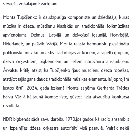
sieviešu vokālajam kvartetam.
Monta Tupčijenko ir daudzpusīga komponiste un dziedātāja, kuras
mūzika ir džeza, mūsdienu klasiskās un tradicionālās folkmūzikas
apvienojums. Dzimusi Latvijā un dzīvojusi Igaunijā, Norvēģijā,
Nīderlandē, un pašlaik Vācijā, Monta raksta harmoniski piesātinātu
polifonisku mūziku un aktīvi sadarbojas ar koriem, a capella grupām,
džeza orķestriem, bigbendiem un lieliem starpžanru ansambļiem.
Ārvalstu kritiķi atzīst, ka Tupčijenko “jauc mūsdienu džeza robežas,
atstājot tajās gana daudz tradicionālās mūzikas elementu, lai joprojām
justos ērti”. 2024. gada izskaņā Monta saņēma Gerharda Trēdes
balvu Vācijā kā jaunā komponiste, gūstot lielu atsaucību konkursa
rezultātā.
NDR bigbends sācis savu darbību 1970.jos gados kā radio ansamblis
un izpelnījies džeza orķestra autoritāti visā pasaulē. Vairāk nekā