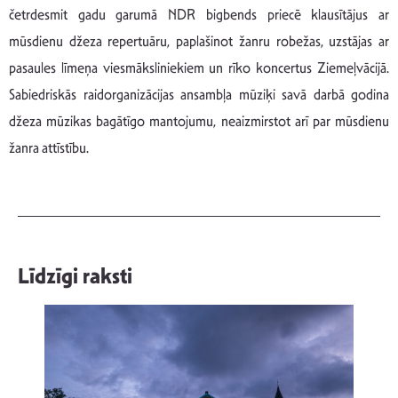
četrdesmit gadu garumā NDR bigbends priecē klausītājus ar
mūsdienu džeza repertuāru, paplašinot žanru robežas, uzstājas ar
pasaules līmeņa viesmāksliniekiem un rīko koncertus Ziemeļvācijā.
Sabiedriskās raidorganizācijas ansambļa mūziķi savā darbā godina
džeza mūzikas bagātīgo mantojumu, neaizmirstot arī par mūsdienu
žanra attīstību.
Līdzīgi raksti