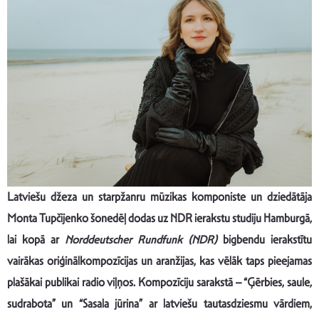
Latviešu džeza un starpžanru mūzikas komponiste un dziedātāja
Monta Tupčijenko šonedēļ dodas uz NDR ierakstu studiju Hamburgā,
lai kopā ar
Norddeutscher Rundfunk (NDR)
bigbendu ierakstītu
vairākas oriģinālkompozīcijas un aranžijas, kas vēlāk taps pieejamas
plašākai publikai radio viļņos. Kompozīciju sarakstā – “Ģērbies, saule,
sudrabota” un “Sasala jūrina” ar latviešu tautasdziesmu vārdiem,