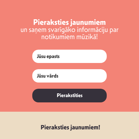
Pieraksties jaunumiem
un saņem svarīgāko informāciju par
notikumiem mūzikā!
Pierakstīties
Pieraksties jaunumiem!