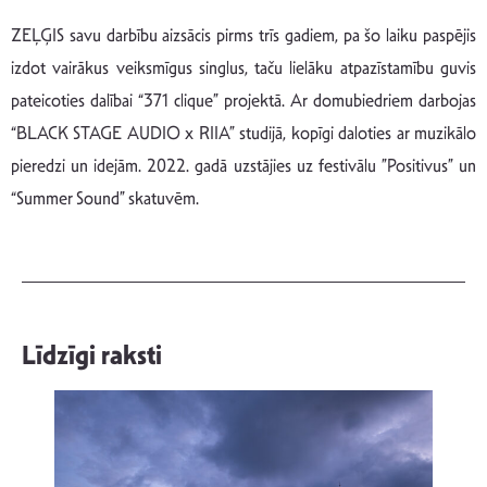
ZEĻĢIS savu darbību aizsācis pirms trīs gadiem, pa šo laiku paspējis
izdot vairākus veiksmīgus singlus, taču lielāku atpazīstamību guvis
pateicoties dalībai “371 clique” projektā. Ar domubiedriem darbojas
“BLACK STAGE AUDIO x RIIA” studijā, kopīgi daloties ar muzikālo
pieredzi un idejām. 2022. gadā uzstājies uz festivālu ”Positivus” un
“Summer Sound” skatuvēm.
Līdzīgi raksti