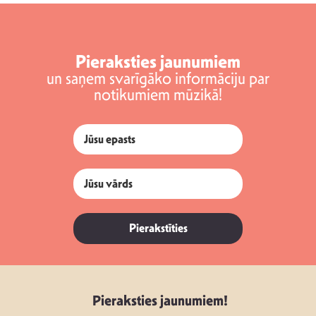
Pieraksties jaunumiem
un saņem svarīgāko informāciju par
notikumiem mūzikā!
Pierakstīties
Pieraksties jaunumiem!