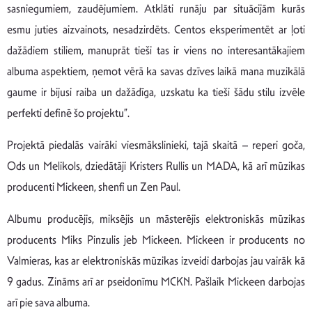
sasniegumiem, zaudējumiem. Atklāti runāju par situācijām kurās
esmu juties aizvainots, nesadzirdēts. Centos eksperimentēt ar ļoti
dažādiem stiliem, manuprāt tieši tas ir viens no interesantākajiem
albuma aspektiem, ņemot vērā ka savas dzīves laikā mana muzikālā
gaume ir bijusi raiba un dažādīga, uzskatu ka tieši šādu stilu izvēle
perfekti definē šo projektu”.
Projektā piedalās vairāki viesmākslinieki, tajā skaitā – reperi goča,
Ods un Melikols, dziedātāji Kristers Rullis un MADA, kā arī mūzikas
producenti Mickeen, shenfi un Zen Paul.
Albumu producējis, miksējis un māsterējis elektroniskās mūzikas
producents Miks Pinzulis jeb Mickeen. Mickeen ir producents no
Valmieras, kas ar elektroniskās mūzikas izveidi darbojas jau vairāk kā
9 gadus. Zināms arī ar pseidonīmu MCKN. Pašlaik Mickeen darbojas
arī pie sava albuma.