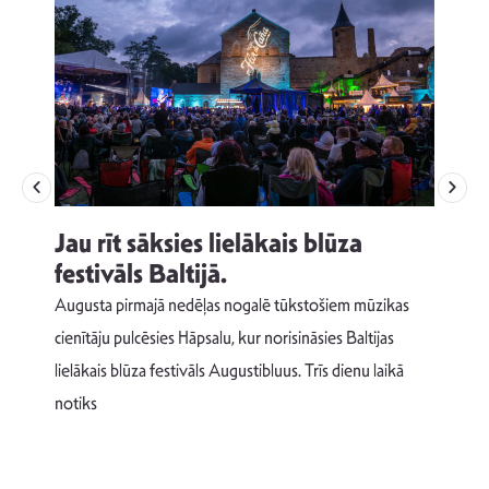
Jau rīt sāksies lielākais blūza
festivāls Baltijā.
p
Augusta pirmajā nedēļas nogalē tūkstošiem mūzikas
T
cienītāju pulcēsies Hāpsalu, kur norisināsies Baltijas
v
lielākais blūza festivāls Augustibluus. Trīs dienu laikā
d
notiks