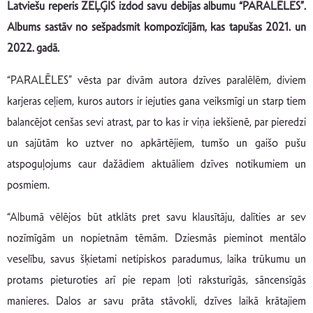
Latviešu reperis ZEĻĢIS izdod savu debijas albumu “PARALĒLES”.
Albums sastāv no sešpadsmit kompozīcijām, kas tapušas 2021. un
2022. gadā.
“PARALĒLES” vēsta par divām autora dzīves paralēlēm, diviem
karjeras ceļiem, kuros autors ir iejuties gana veiksmīgi un starp tiem
balancējot cenšas sevi atrast, par to kas ir viņa iekšienē, par pieredzi
un sajūtām ko uztver no apkārtējiem, tumšo un gaišo pušu
atspoguļojums caur dažādiem aktuāliem dzīves notikumiem un
posmiem.
“Albumā vēlējos būt atklāts pret savu klausītāju, dalīties ar sev
nozīmīgām un nopietnām tēmām. Dziesmās pieminot mentālo
veselību, savus šķietami netipiskos paradumus, laika trūkumu un
protams pieturoties arī pie repam ļoti raksturīgās, sāncensīgās
manieres. Dalos ar savu prāta stāvokli, dzīves laikā krātajiem