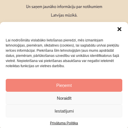
Un saņem jaunāko informāciju par notikumiem
Latvijas mūzikā.
Lai nodrošinātu vislabāko lietošanas pieredzi, mēs izmantojam
tehnoloģijas, piemēram, sīkdatnes (cookies), lai saglabātu un/vai piekļūtu
ierīces informācijai. Piekrišana šīm tehnoloģijām ļaus mums apstrādāt
Seko mums:
datus, piemēram, pārlūkošanas uzvedību vai unikālus identifikatorus šajā
vietnē. Nepiekrišana vai piekrišanas atsaukšana var negatīvi ietekmēt
noteiktas funkcijas un vietnes darbību.
Pieņemt
Par mums
Kontakti
Noraidīt
Privātuma Politika
Iestatījumi
Privātuma Politika