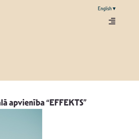
English▼
kālā apvienība “EFFEKTS”