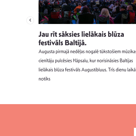
izdod
Jau rīt sāksies lielākais blūza
s nav ko
festivāls Baltijā.
Augusta pirmajā nedēļas nogalē tūkstošiem mūzika
m un spējai
cienītāju pulcēsies Hāpsalu, kur norisināsies Baltijas
 šādu noskaņu
lielākais blūza festivāls Augustibluus. Trīs dienu laikā
notiks