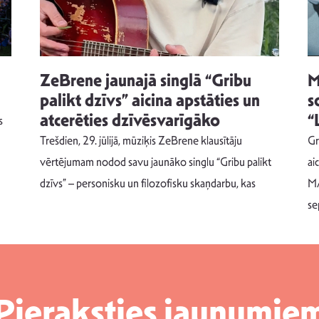
ZeBrene jaunajā singlā “Gribu
M
palikt dzīvs” aicina apstāties un
s
atcerēties dzīvēsvarīgāko
“
s
Trešdien, 29. jūlijā, mūziķis ZeBrene klausītāju
Gr
vērtējumam nodod savu jaunāko singlu “Gribu palikt
ai
dzīvs” – personisku un filozofisku skaņdarbu, kas
MA
se
Pieraksties jaunumie