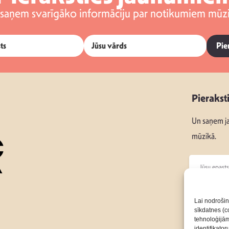
 saņem svarīgāko informāciju par notikumiem mūzi
Pie
Pierakst
Un saņem ja
mūzikā.
Seko mums
Lai nodrošin
sīkdatnes (co
tehnoloģijā
Par Mums
identifikato