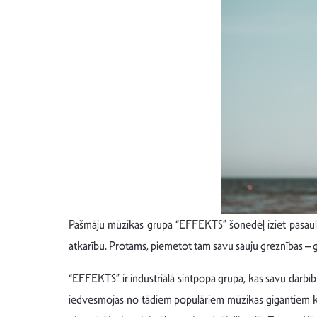
Pašmāju mūzikas grupa “EFFEKTS” šonedēļ iziet pasaulē 
atkarību. Protams, piemetot tam savu sauju greznības – gl
“EFFEKTS” ir industriālā sintpopa grupa, kas savu darbīb
iedvesmojas no tādiem populāriem mūzikas gigantiem kā 