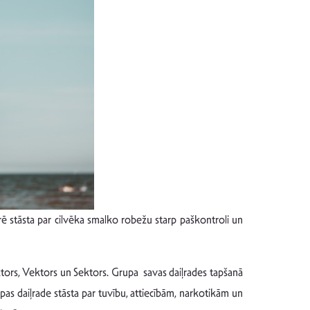
ē stāsta par cilvēka smalko robežu starp paškontroli un
ektors, Vektors un Sektors. Grupa savas daiļrades tapšanā
s daiļrade stāsta par tuvību, attiecībām, narkotikām un