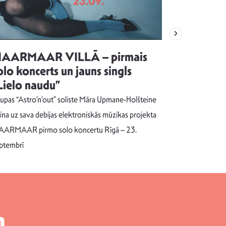
AARMAAR VILLĀ – pirmais
“Emocijas
olo koncerts un jauns singls
kļūt par
Lielo naudu”
izdod si
uzrakstī
upas “Astro’n’out” soliste Māra Upmane-Holšteine
Pēc ilgākas ra
cina uz sava debijas elektroniskās mūzikas projekta
dziesmu autors
ARMAAR pirmo solo koncertu Rīgā – 23.
singlu “NESA
ptembrī
m