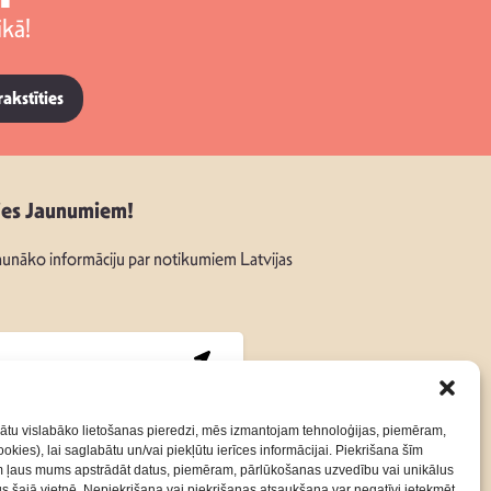
kā!
rakstīties
ies Jaunumiem!
unāko informāciju par notikumiem Latvijas
:
ātu vislabāko lietošanas pieredzi, mēs izmantojam tehnoloģijas, piemēram,
okies), lai saglabātu un/vai piekļūtu ierīces informācijai. Piekrišana šīm
m ļaus mums apstrādāt datus, piemēram, pārlūkošanas uzvedību vai unikālus
Kontakti
Privātuma Politika
rus šajā vietnē. Nepiekrišana vai piekrišanas atsaukšana var negatīvi ietekmēt