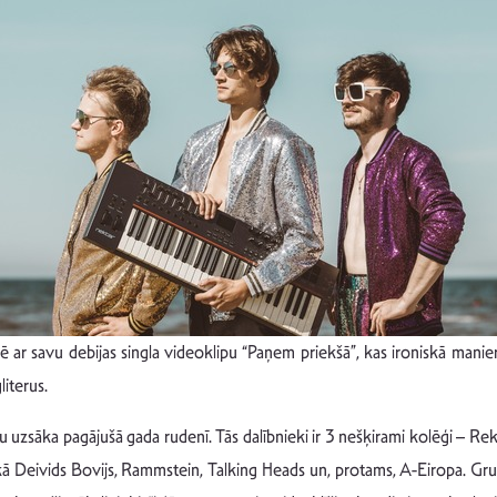
ar savu debijas singla videoklipu “Paņem priekšā”, kas ironiskā manier
iterus.
u uzsāka pagājušā gada rudenī. Tās dalībnieki ir 3 nešķirami kolēģi – R
Deivids Bovijs, Rammstein, Talking Heads un, protams, A-Eiropa. Grupa