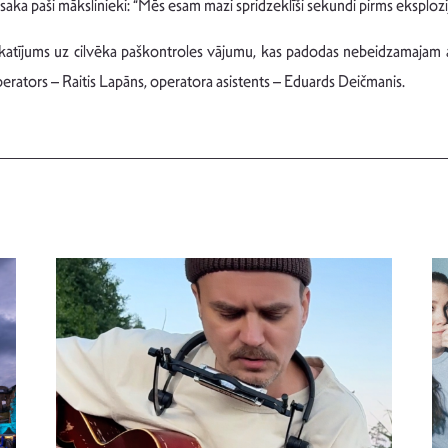
 saka paši mākslinieki: “Mēs esam mazi spridzeklīši sekundi pirms eksplozij
 skatījums uz cilvēka paškontroles vājumu, kas padodas nebeidzamajam at
perators – Raitis Lapāns, operatora asistents – Eduards Deičmanis.