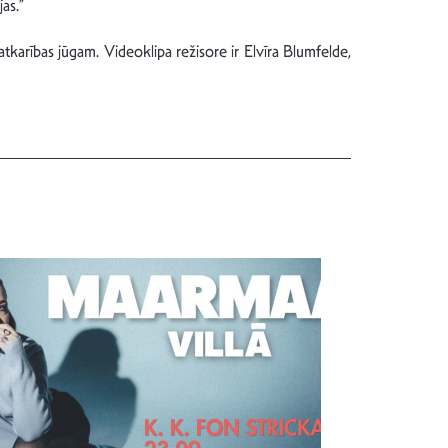
as.”
karības jūgam. Videoklipa režisore ir Elvīra Blumfelde,