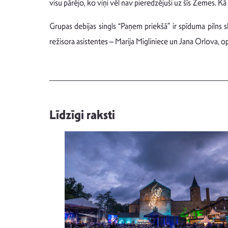
visu pārējo, ko viņi vēl nav pieredzējuši uz šīs Zemes. Kā
Grupas debijas singls “Paņem priekšā” ir spīduma pilns
režisora asistentes – Marija Migliniece un Jana Orlova, o
Līdzīgi raksti