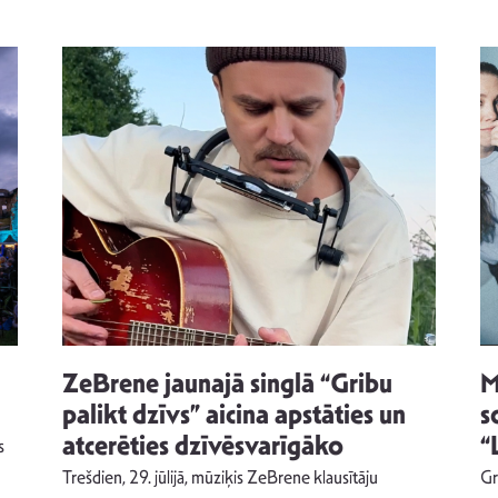
ZeBrene jaunajā singlā “Gribu
M
palikt dzīvs” aicina apstāties un
s
atcerēties dzīvēsvarīgāko
“
s
Trešdien, 29. jūlijā, mūziķis ZeBrene klausītāju
Gr