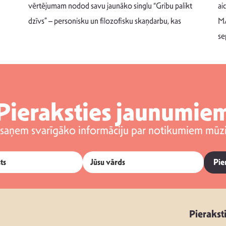
vērtējumam nodod savu jaunāko singlu “Gribu palikt
ai
dzīvs” – personisku un filozofisku skaņdarbu, kas
MA
se
Pieraksties jaunumie
 saņem svarīgāko informāciju par notikumiem mūzi
Pie
Pierakst