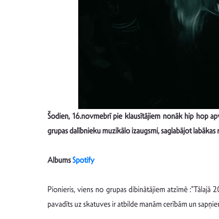
Šodien, 16.novmebrī pie klausītājiem nonāk hip hop ap
grupas dalībnieku muzikālo izaugsmi, saglabājot labākas r
Albums
Spotify
Pionieris, viens no grupas dibinātājiem atzīmē :”Tālajā 
pavadīts uz skatuves ir atbilde manām cerībām un sapņiem.