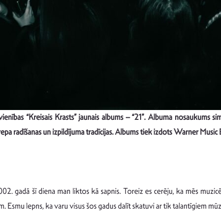
vienības “Kreisais Krasts” jaunais albums – “21”. Albuma nosaukums si
epa radīšanas un izpildījuma tradīcijas. Albums tiek izdots Warner Music 
2002. gadā šī diena man liktos kā sapnis. Toreiz es cerēju, ka mēs muzic
 Esmu lepns, ka varu visus šos gadus dalīt skatuvi ar tik talantīgiem mūz