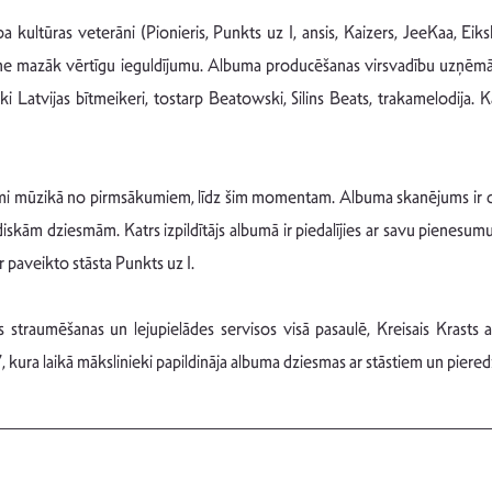
 kultūras veterāni (Pionieris, Punkts uz I, ansis, Kaizers, JeeKaa, Eiks
r ne mazāk vērtīgu ieguldījumu. Albuma producēšanas virsvadību uzņēmās 
āki Latvijas bītmeikeri, tostarp Beatowski, Silins Beats, trakamelodija.
mi mūzikā no pirmsākumiem, līdz šim momentam. Albuma skanējums ir da
m dziesmām. Katrs izpildītājs albumā ir piedalījies ar savu pienesumu un
 paveikto stāsta Punkts uz I.
traumēšanas un lejupielādes servisos visā pasaulē, Kreisais Krasts 
ra laikā mākslinieki papildināja albuma dziesmas ar stāstiem un piered