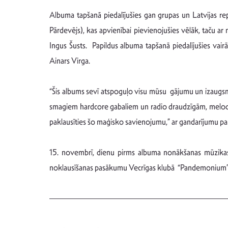
Albuma tapšanā piedalījušies gan grupas un Latvijas repa
Pārdevējs), kas apvienībai pievienojušies vēlāk, taču a
Ingus Šusts. Papildus albuma tapšanā piedalījušies vair
Ainars Virga.
“Šis albums sevī atspoguļo visu mūsu gājumu un izaugs
smagiem hardcore gabaliem un radio draudzīgām, melodiskā
paklausīties šo maģisko savienojumu,” ar gandarījumu par
15. novembrī, dienu pirms albuma nonākšanas mūzikas s
noklausīšanas pasākumu Vecrīgas klubā “Pandemonium”, ku