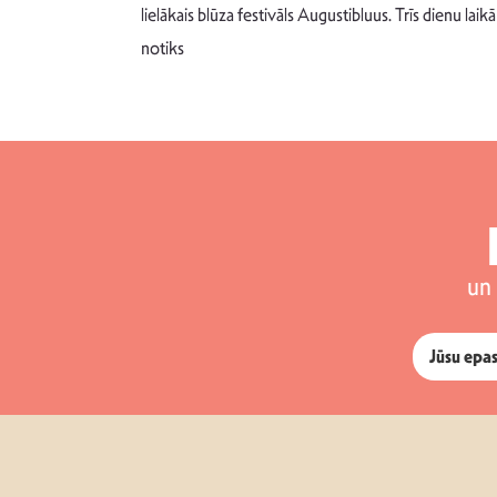
 šādu noskaņu
lielākais blūza festivāls Augustibluus. Trīs dienu laikā
notiks
un