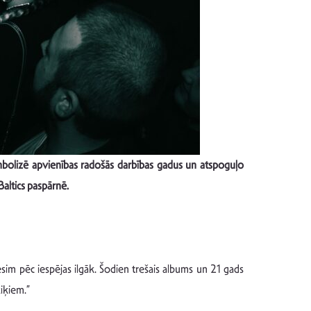
mbolizē apvienības radošās darbības gadus un atspoguļo
Baltics paspārnē.
ēsim pēc iespējas ilgāk. Šodien trešais albums un 21 gads
iķiem.”