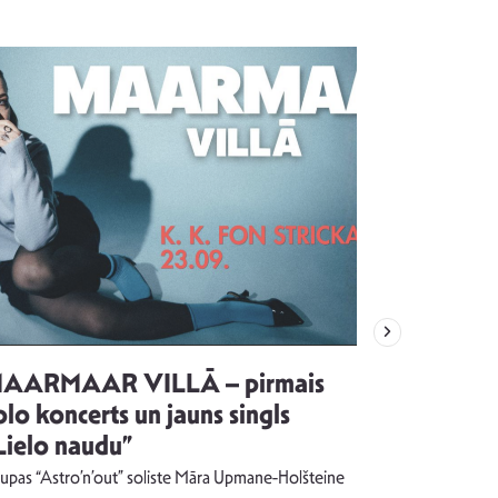
AARMAAR VILLĀ – pirmais
“Emocijas
olo koncerts un jauns singls
kļūt par
Lielo naudu”
izdod si
uzrakstī
upas “Astro’n’out” soliste Māra Upmane-Holšteine