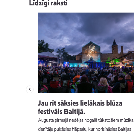
Līdzīgi raksti
izdod
Jau rīt sāksies lielākais blūza
s nav ko
festivāls Baltijā.
Augusta pirmajā nedēļas nogalē tūkstošiem mūzika
m un spējai
cienītāju pulcēsies Hāpsalu, kur norisināsies Baltijas