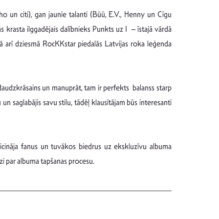
ho un citi), gan jaunie talanti (Būū, E.V., Henny un Cīgu
krasta ilggadējais dalībnieks Punkts uz I – īstajā vārdā
 Kā arī dziesmā RocKKstar piedalās Latvijas roka leģenda
udzkrāsains un manuprāt, tam ir perfekts balanss starp
 saglabājis savu stilu, tādēļ klausītājam būs interesanti
aicināja fanus un tuvākos biedrus uz ekskluzīvu albuma
zi par albuma tapšanas procesu.