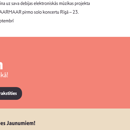
Pēc ilgākas ra
cina uz sava debijas elektroniskās mūzikas projekta
dziesmu autors
ARMAAR pirmo solo koncertu Rīgā – 23.
singlu “NESA
ptembrī
m
kā!
rakstīties
ies Jaunumiem!