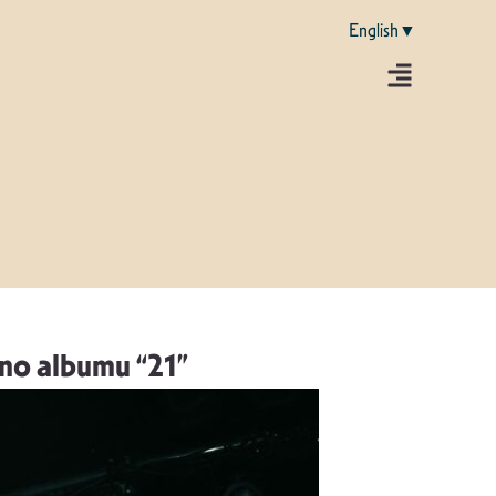
English▼
uno albumu “21”