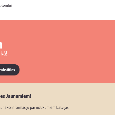
singlu “NESA
ptembrī
m
kā!
rakstīties
ies Jaunumiem!
unāko informāciju par notikumiem Latvijas