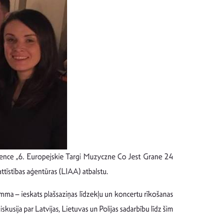
erence „6. Europejskie Targi Muzyczne Co Jest Grane 24
 attīstības aģentūras (LIAA) atbalstu.
amma – ieskats plašsaziņas līdzekļu un koncertu rīkošanas
kusija par Latvijas, Lietuvas un Polijas sadarbību līdz šim