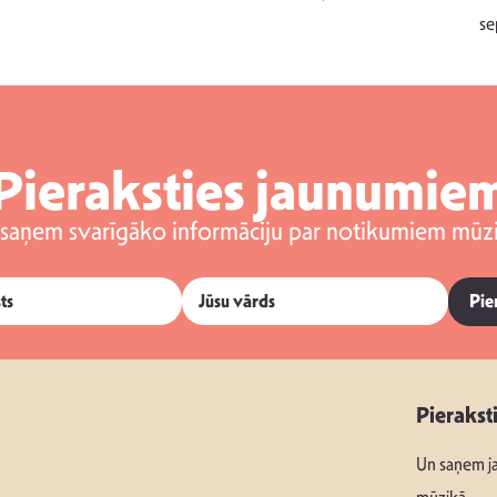
se
Pieraksties jaunumie
 saņem svarīgāko informāciju par notikumiem mūzi
Pie
Pierakst
Un saņem ja