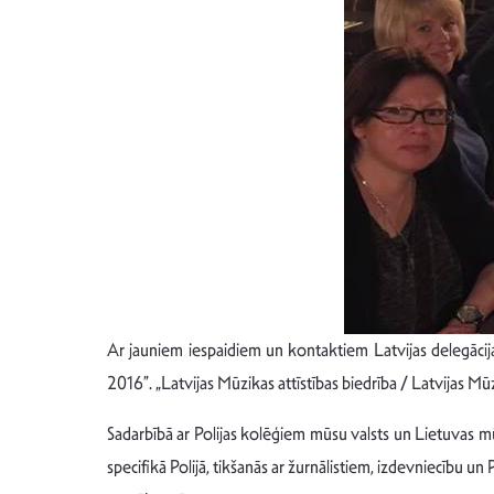
Ar jauniem iespaidiem un kontaktiem Latvijas delegāci
2016”. „Latvijas Mūzikas attīstības biedrība / Latvijas Mūz
Sadarbībā ar Polijas kolēģiem mūsu valsts un Lietuvas mū
specifikā Polijā, tikšanās ar žurnālistiem, izdevniecību u