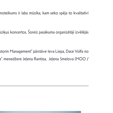
šnoteikums ir laba mūzika, kam seko spēja to kvalitatīvi
ūziķus koncertos. Šoreiz pasākuma organizētāji izvēlējās
ainstorm Management” pārstāve Ieva Liepa, Dace Volfa no
Gamba” menedžere Jeļena Rantiņa, Jeļena Smelova (MOO /