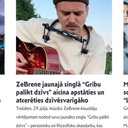
ZeBrene jaunajā singlā “Gribu
M
palikt dzīvs” aicina apstāties un
s
atcerēties dzīvēsvarīgāko
“
s
Trešdien, 29. jūlijā, mūziķis ZeBrene klausītāju
Gr
vērtējumam nodod savu jaunāko singlu “Gribu palikt
ai
dzīvs” – personisku un filozofisku skaņdarbu, kas
MA