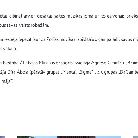
esētas dibināt arvien ciešākas saites mūzikas jomā un to galvenais priek
rpus savas valsts robežām.
iespēja iepazīt jaunos Polijas mūzikas izpildītājus, gan parādīt savus m
as vakarā.
ības biedrība / Latvijas Mūzikas eksports” vadītāja Agnese Cimuška, „Br
dītāja Dita Ābola (pārstāv grupas „Manta”, „Sigma” u.c.), grupas „Da
 māja”).