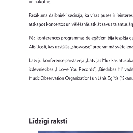
un nākotnē.
Pasākuma dalībnieki secināja, ka visas puses ir ieinter
atskaņot koncertos un vēlēšanās atklāt savus talantus ā
Pēc konferences programmas delegātiem bija iespēja gan 
Alisi Josti, kas uzstājās „showcase” programmā svētdien
Latviju konferencē pārstāvēja „Latvijas Mūzikas attīst
izdevniecības „I Love You Records”, „Biedrības HI” va
Music Observation Organization) un Jānis Eglītis (“Skaņu
Līdzīgi raksti