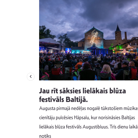
izdod
Jau rīt sāksies lielākais blūza
s nav ko
festivāls Baltijā.
Augusta pirmajā nedēļas nogalē tūkstošiem mūzika
m un spējai
cienītāju pulcēsies Hāpsalu, kur norisināsies Baltijas
 šādu noskaņu
lielākais blūza festivāls Augustibluus. Trīs dienu laikā
notiks