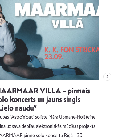
AARMAAR VILLĀ – pirmais
“Emocijas
olo koncerts un jauns singls
kļūt par
Lielo naudu”
izdod si
uzrakstī
upas “Astro’n’out” soliste Māra Upmane-Holšteine
Pēc ilgākas ra
cina uz sava debijas elektroniskās mūzikas projekta
dziesmu autors
ARMAAR pirmo solo koncertu Rīgā – 23.