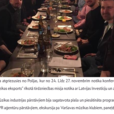
ja atgriezusies no Polijas, kur no 24. Līdz 27. novembrim notika konf
ikas eksports” rīkotā tirdzniecības misija notika ar Latvijas Investīciju un
zikas industrijas pārstāvjiem bija sagatavota plaša un piesātināta progr
n PR aģentūru pārstāvjiem, ekskursija pa Varšavas mūzikas klubiem, paneļdis