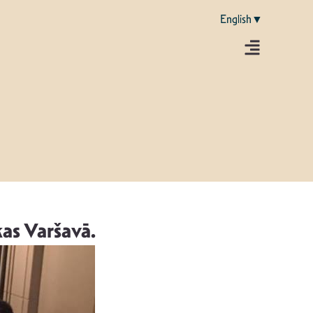
English▼
ekas Varšavā.