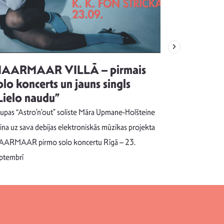
AARMAAR VILLĀ – pirmais
“Emocijas
olo koncerts un jauns singls
kļūt par
Lielo naudu”
izdod si
uzrakstī
upas “Astro’n’out” soliste Māra Upmane-Holšteine
Pēc ilgākas ra
cina uz sava debijas elektroniskās mūzikas projekta
dziesmu autors
ARMAAR pirmo solo koncertu Rīgā – 23.
singlu “NESA
ptembrī