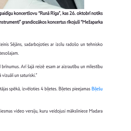
spaidīgu koncertšovu “Runā Rīga”, kas 26. oktobrī notiks
 “Instrumenti” grandiozākos koncertus rīkojuši “Mežaparka
inis Sējāns, sadarbojoties ar izcilu radošo un tehnisko
ātesošajam.
l brīnumus. Arī šajā reizē esam ar aizrautību un mīlestību
izuāli un saturiski.”
tājas spēkā, izvēloties 4 biļetes. Biļetes pieejamas
Biļešu
iesmas video versiju, kuru veidojusi māksliniece Madara