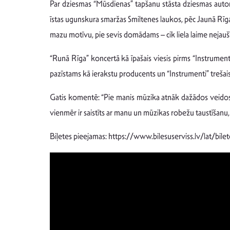
Par dziesmas “Mūsdienas” tapšanu stāsta dziesmas autors 
īstas ugunskura smaržas Smiltenes laukos, pēc Jaunā Rīgas
mazu motīvu, pie sevis domādams – cik liela laime nejaušībā
“Runā Rīga” koncertā kā īpašais viesis pirms “Instrument
pazīstams kā ierakstu producents un “Instrumenti” trešais 
Gatis komentē: “Pie manis mūzika atnāk dažādos veidos, kā
vienmēr ir saistīts ar manu un mūzikas robežu taustīšanu,
Biļetes pieejamas: https://www.bilesuserviss.lv/lat/bi