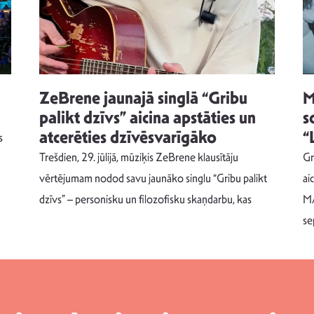
ZeBrene jaunajā singlā “Gribu
M
palikt dzīvs” aicina apstāties un
s
atcerēties dzīvēsvarīgāko
“
s
Trešdien, 29. jūlijā, mūziķis ZeBrene klausītāju
Gr
vērtējumam nodod savu jaunāko singlu “Gribu palikt
ai
dzīvs” – personisku un filozofisku skaņdarbu, kas
MA
se