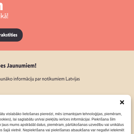
m
kā!
rakstīties
ies Jaunumiem!
unāko informāciju par notikumiem Latvijas
ātu vislabāko lietošanas pieredzi, mēs izmantojam tehnoloģijas, piemēram,
okies), lai saglabātu un/vai piekļūtu ierīces informācijai. Piekrišana šīm
:
m ļaus mums apstrādāt datus, piemēram, pārlūkošanas uzvedību vai unikālus
rus šajā vietnē. Nepiekrišana vai piekrišanas atsaukšana var negatīvi ietekmēt