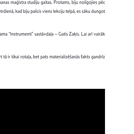
nas maģistra studiju gaitas. Protams, biju noilgojies pēc
ienā, kad biju palicis viens lekciju telpā, es sāku dungot
ma “Instrumenti” sastāvdaļa – Gatis Zaķis. Lai arī vairāk
ā ir tikai rotaļa, bet pats materializēšanās fakts gandrīz