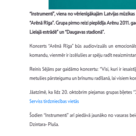
“Instrumenti”, viena no vērienīgākajām Latvijas mūzikas
“Arēnā Rīga”. Grupa pirmo reizi piepildīja Arēnu 2011. g
Lielajā estrādē” un “Daugavas stadionā”.
Koncerts “Arēnā Rīga” būs audiovizuāls un emocionāls p
komandu, vienmēr ir izcēlušies ar spēju radīt neaizmirst
Reinis Sējāns par gaidāmo koncertu: “Visi, kuri ir iesais
metušies pārsteigumu un brīnumu radīšanā, lai visiem konc
Jāatzīmē, ka līdz 20. oktobrim piejamas grupas biļetes “3
Serviss tirdzniecības vietās
Šodien “Instrumenti” arī piedāvā jaunāko no vasaras be
Dzintara- Pluša.