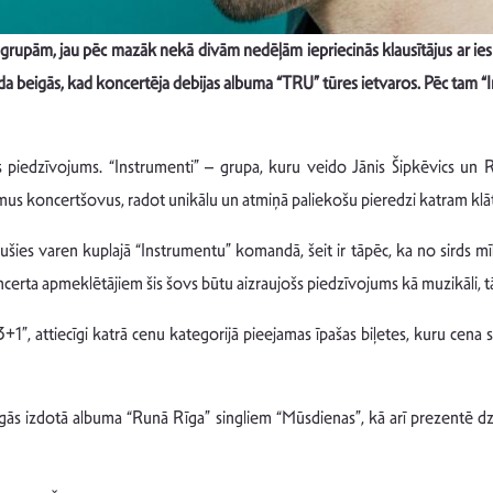
 grupām, jau pēc mazāk nekā divām nedēļām iepriecinās klausītājus ar ie
ada beigās, kad koncertēja debijas albuma “TRU” tūres ietvaros. Pēc tam
iedzīvojums. “Instrumenti” – grupa, kuru veido Jānis Šipkēvics un Re
amus koncertšovus, radot unikālu un atmiņā paliekošu pieredzi katram kl
tījušies varen kuplajā “Instrumentu” komandā, šeit ir tāpēc, ka no sirds mī
erta apmeklētājiem šis šovs būtu aizraujošs piedzīvojums kā muzikāli, tā v
+1”, attiecīgi katrā cenu kategorijā pieejamas īpašas biļetes, kuru cena s
igās izdotā albuma “Runā Rīga” singliem “Mūsdienas”, kā arī prezentē dz