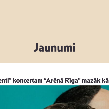
Jaunumi
enti” koncertam “Arēnā Rīga” mazāk kā