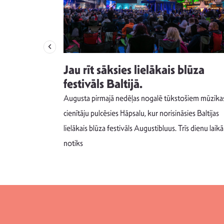
izdod
Jau rīt sāksies lielākais blūza
s nav ko
festivāls Baltijā.
Augusta pirmajā nedēļas nogalē tūkstošiem mūzika
m un spējai
cienītāju pulcēsies Hāpsalu, kur norisināsies Baltijas
 šādu noskaņu
lielākais blūza festivāls Augustibluus. Trīs dienu laikā
notiks