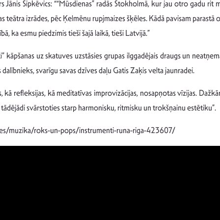
Jānis Šipkēvics: ““Mūsdienas” radās Stokholmā, kur jau otro gadu rit ma
 teātra izrādes, pēc Ķelmēnu rupjmaizes šķēles. Kādā pavisam parastā otrd
, ka esmu piedzimis tieši šajā laikā, tieši Latvijā.”
i” kāpšanas uz skatuves uzstāsies grupas ilggadējais draugs un neatņema
dalībnieks, svarīgu savas dzīves daļu Gatis Zaķis velta jaunradei.
 refleksijas, kā meditatīvas improvizācijas, nosapņotas vīzijas. Dažkārt t
 tādējādi svārstoties starp harmonisku, ritmisku un trokšņainu estētiku”.
letes/muzika/roks-un-pops/instrumenti-runa-riga-423607/