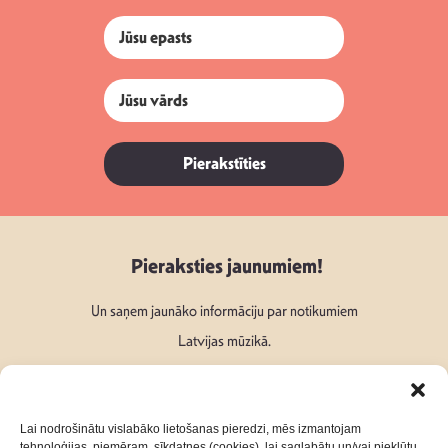
Pierakstīties
Pieraksties jaunumiem!
Un saņem jaunāko informāciju par notikumiem
Latvijas mūzikā.
Lai nodrošinātu vislabāko lietošanas pieredzi, mēs izmantojam
tehnoloģijas, piemēram, sīkdatnes (cookies), lai saglabātu un/vai piekļūtu