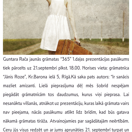
Guntara Rača jaunās grāmatas “365” 1.daļas prezentācijas pasākums
tiek pārcelts uz 21.septembri plkst. 18.00. Norises vieta: grāmatnīca
“Jānis Roze”, Kr.Barona ielā 5, Rīgā.Kā saka pats autors: “Ir sanācis
mazliet amizanti. Lielā pieprasījuma dēļ mēs šobrīd nespējam
piegādāt grāmatnīcām tos daudzumus, kurus viņi pieprasa. Lai
nesanāktu vilšanās, atnākot uz prezentāciju, kuras laikā grāmata vairs
nav pieejama, nācās pasākumu atlikt līdz brīdim, kad būs gatava
nākamā grāmatas tirāža. Atvainojamies par sagādātajām neērtībām.
Ceru jūs visus redzēt un ar jums aprunāties 21. septembrī turpat un