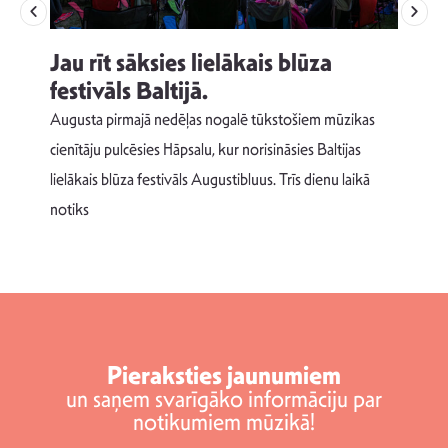
Jau rīt sāksies lielākais blūza
festivāls Baltijā.
p
Augusta pirmajā nedēļas nogalē tūkstošiem mūzikas
T
cienītāju pulcēsies Hāpsalu, kur norisināsies Baltijas
v
lielākais blūza festivāls Augustibluus. Trīs dienu laikā
d
notiks
Pieraksties jaunumiem
un saņem svarīgāko informāciju par
notikumiem mūzikā!