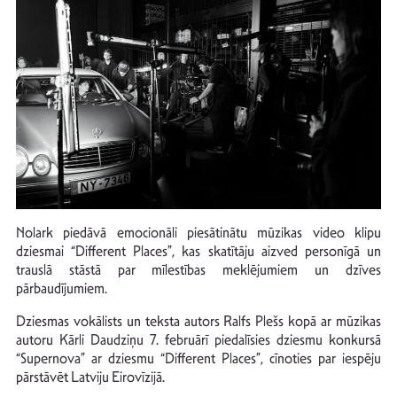
Nolark piedāvā emocionāli piesātinātu mūzikas video klipu
dziesmai “Different Places”, kas skatītāju aizved personīgā un
trauslā stāstā par mīlestības meklējumiem un dzīves
pārbaudījumiem.
Dziesmas vokālists un teksta autors Ralfs Plešs kopā ar mūzikas
autoru Kārli Daudziņu 7. februārī piedalīsies dziesmu konkursā
“Supernova” ar dziesmu “Different Places”, cīnoties par iespēju
pārstāvēt Latviju Eirovīzijā.