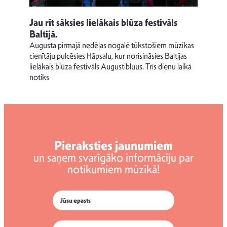
Jau rīt sāksies lielākais blūza festivāls
Ze
Baltijā.
dz
Augusta pirmajā nedēļas nogalē tūkstošiem mūzikas
dz
ņu
cienītāju pulcēsies Hāpsalu, kur norisināsies Baltijas
Tre
lielākais blūza festivāls Augustibluus. Trīs dienu laikā
vē
notiks
dz
Pieraksties jaunumiem
un saņem svarīgāko informāciju par
notikumiem mūzikā!