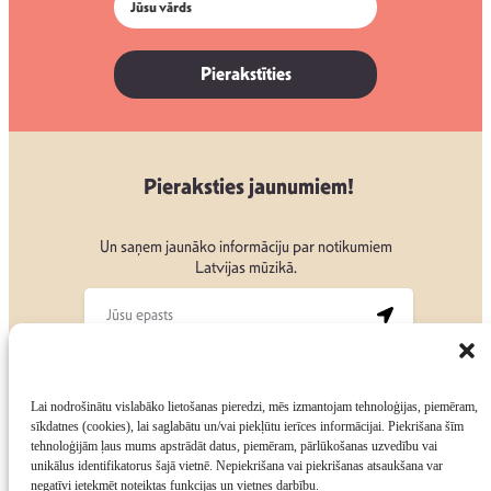
Pierakstīties
Pieraksties jaunumiem!
Un saņem jaunāko informāciju par notikumiem
Latvijas mūzikā.
Seko mums:
Lai nodrošinātu vislabāko lietošanas pieredzi, mēs izmantojam tehnoloģijas, piemēram,
sīkdatnes (cookies), lai saglabātu un/vai piekļūtu ierīces informācijai. Piekrišana šīm
tehnoloģijām ļaus mums apstrādāt datus, piemēram, pārlūkošanas uzvedību vai
unikālus identifikatorus šajā vietnē. Nepiekrišana vai piekrišanas atsaukšana var
negatīvi ietekmēt noteiktas funkcijas un vietnes darbību.