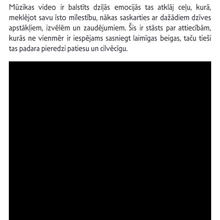
Mūzikas video ir balstīts dziļās emocijās tas atklāj ceļu, kurā,
meklējot savu īsto mīlestību, nākas saskarties ar dažādiem dzīves
apstākļiem, izvēlēm un zaudējumiem. Šis ir stāsts par attiecībām,
kurās ne vienmēr ir iespējams sasniegt laimīgas beigas, taču tieši
tas padara pieredzi patiesu un cilvēcīgu.