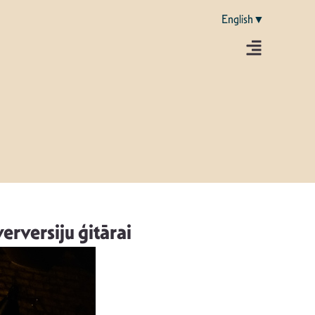
English▼
erversiju ģitārai