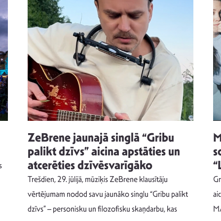
ZeBrene jaunajā singlā “Gribu
M
palikt dzīvs” aicina apstāties un
s
atcerēties dzīvēsvarīgāko
“
s
Trešdien, 29. jūlijā, mūziķis ZeBrene klausītāju
Gr
vērtējumam nodod savu jaunāko singlu “Gribu palikt
ai
dzīvs” – personisku un filozofisku skaņdarbu, kas
MA