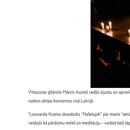
Virtuozias ģitārists Mārcis Auziņš radījis izjustu un apc
rudens sērijas koncertos visā Latvijā.
“Leonarda Koena skaņdarbs “Hallelujah” pie manis “atnāca”
veidojis kā pārdomu mirkli un meditāciju – varbūt tieši tā