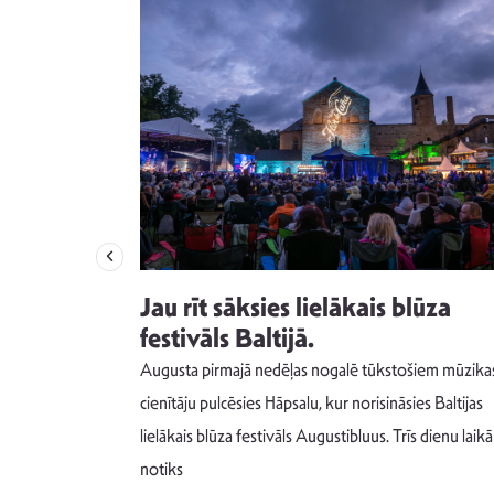
izdod
Jau rīt sāksies lielākais blūza
s nav ko
festivāls Baltijā.
Augusta pirmajā nedēļas nogalē tūkstošiem mūzika
m un spējai
cienītāju pulcēsies Hāpsalu, kur norisināsies Baltijas
 šādu noskaņu
lielākais blūza festivāls Augustibluus. Trīs dienu laikā
notiks