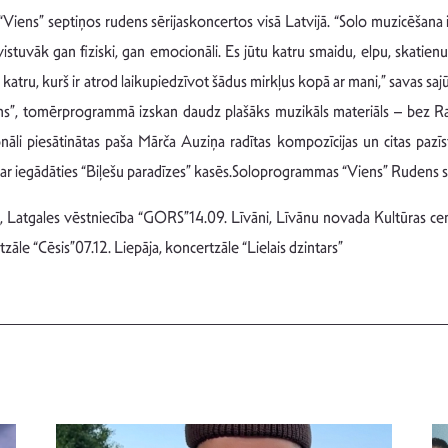
Viens” septiņos rudens sērijaskoncertos visā Latvijā. “Solo muzicēšana i
vistuvāk gan fiziski, gan emocionāli. Es jūtu katru smaidu, elpu, skati
s par katru, kurš ir atrod laikupiedzīvot šādus mirkļus kopā ar mani,” sava
s”, tomērprogrammā izskan daudz plašāks muzikāls materiāls – bez Rai
onāli piesātinātas paša Mārča Auziņa radītas kompozīcijas un citas pazī
 iegādāties “Biļešu paradīzes” kasēs.Soloprogrammas “Viens” Rudens sēr
, Latgales vēstniecība “GORS”14.09. Līvāni, Līvānu novada Kultūras cen
āle “Cēsis”07.12. Liepāja, koncertzāle “Lielais dzintars”