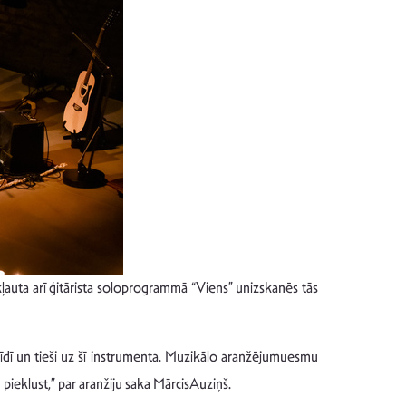
ekļauta arī ģitārista soloprogrammā “Viens” unizskanēs tās
 brīdī un tieši uz šī instrumenta. Muzikālo aranžējumuesmu
 pieklust,” par aranžiju saka MārcisAuziņš.