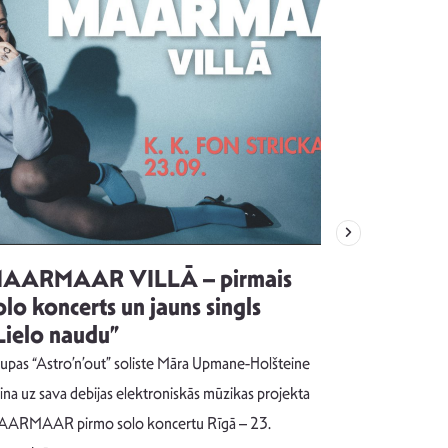
AARMAAR VILLĀ – pirmais
“Emocijas
olo koncerts un jauns singls
kļūt par
Lielo naudu”
izdod si
uzrakstī
upas “Astro’n’out” soliste Māra Upmane-Holšteine
Pēc ilgākas ra
cina uz sava debijas elektroniskās mūzikas projekta
dziesmu autors
ARMAAR pirmo solo koncertu Rīgā – 23.