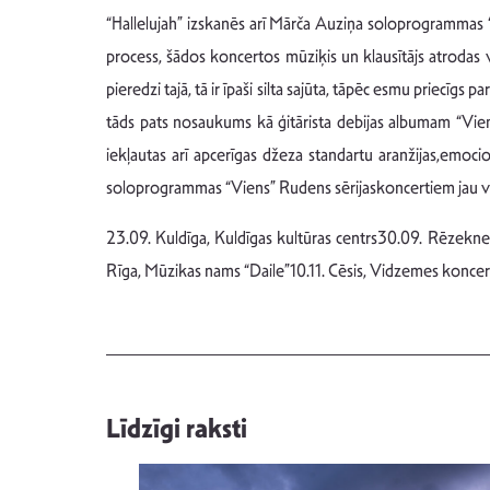
“Hallelujah” izskanēs arī Mārča Auziņa soloprogrammas “
process, šādos koncertos mūziķis un klausītājs atrodas 
pieredzi tajā, tā ir īpaši silta sajūta, tāpēc esmu priecīg
tāds pats nosaukums kā ģitārista debijas albumam “Vien
iekļautas arī apcerīgas džeza standartu aranžijas,emoci
soloprogrammas “Viens” Rudens sērijaskoncertiem jau var
23.09. Kuldīga, Kuldīgas kultūras centrs30.09. Rēzekne
Rīga, Mūzikas nams “Daile”10.11. Cēsis, Vidzemes koncertz
Līdzīgi raksti