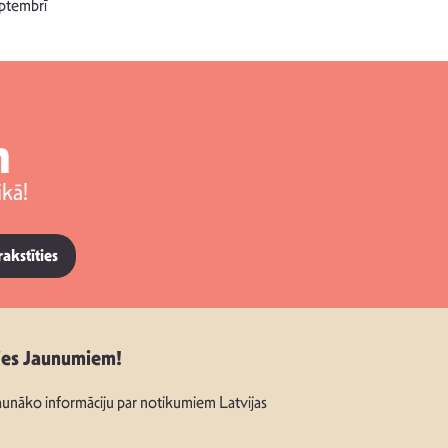
singlu “NESA
ptembrī
m
kā!
rakstīties
ies Jaunumiem!
unāko informāciju par notikumiem Latvijas