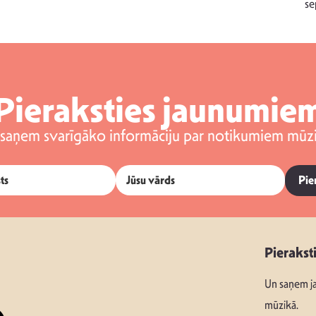
se
Pieraksties jaunumie
 saņem svarīgāko informāciju par notikumiem mūzi
Pie
Pierakst
Un saņem ja
mūzikā.