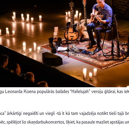
erīgu Leonarda Koena populārās balādes “Hallelujah” versiju ģitārai, kas i
 ārkārtīgi negaidīti un viegli -tā it kā tam vajadzēja notikt tieši tajā
pēc, spēlējot šo skaņdarbukoncertos, šķiet, ka pasaule mazliet apstājas un