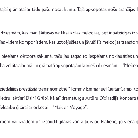
zdotajai grāmatai ar tādu pašu nosaukumu. Tajā apkopotas nošu aranžija
ziesmām, kas man šķitušas ne tikai izcilas melodijas, bet ir pateicīgas izpi
dies visiem komponistiem, kas uzticējušies un ļāvuši šīs melodijas transfo
pieejams oktobra sākumā, taču jau tagad to iespējams noklausīties un i
a veltīta albumā un grāmatā apkopotajām latviešu dziesmām – “Meitenei k
s piedalījies prestižajā treniņnometnē “Tommy Emmanuel Guitar Camp Ro
biedru aktieri Daini Grūbi, kā arī dramaturgu Artūru Dīci radījis koncert
lieldarbu ģitārai ar orķestri – “Maiden Voyage” .
iem vai izrādēm un izbaudīt ģitāras žanra burvību klātienē, jo viena ģit