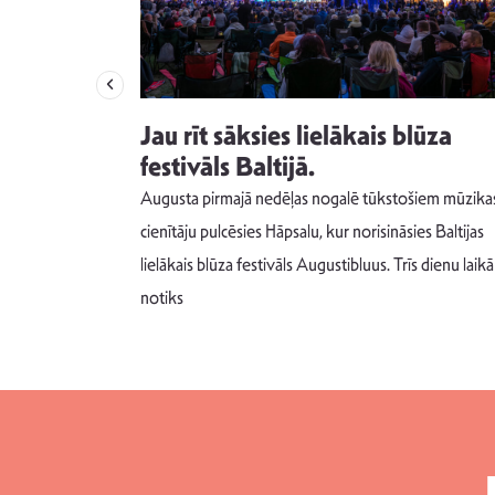
izdod
Jau rīt sāksies lielākais blūza
s nav ko
festivāls Baltijā.
Augusta pirmajā nedēļas nogalē tūkstošiem mūzika
m un spējai
cienītāju pulcēsies Hāpsalu, kur norisināsies Baltijas
 šādu noskaņu
lielākais blūza festivāls Augustibluus. Trīs dienu laikā
notiks