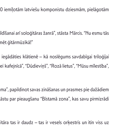
s 10 iemīļotām latviešu komponistu dziesmām, pielāgotām
ldīšanai arī soloģitāras žanrā”, stāsta Mārcis. “Nu esmu tās
rmēt ģitārmūzikā!”
egādāties klātienē – kā noslēgums savdabīgai triloģijai
afejnīcā”, “Dūdieviņš”, “Rozā lietus”, “Mūsu mīlestība”,
ma”, papildinot savas zināšanas un prasmes pie dažādiem
stāstu par pieaugšanu “Bīstamā zona”, kas savu pirmizrādi
āra tas ir daudz – tas ir vesels orķestris un itin viss uz