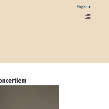
English▼
koncertiem