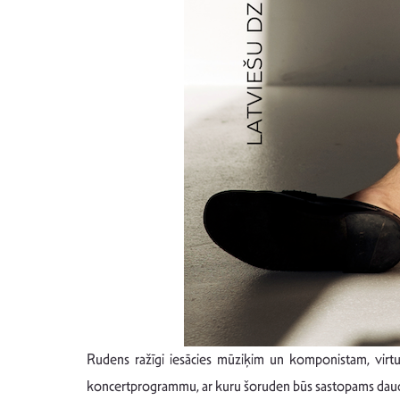
Rudens ražīgi iesācies mūziķim un komponistam, virtuo
koncertprogrammu, ar kuru šoruden būs sastopams daudz