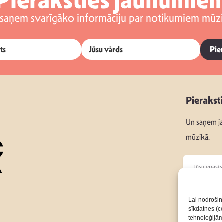
 saņem svarīgāko informāciju par notikumiem mūzi
Pie
Pierakst
Un saņem ja
mūzikā.
Seko mums
Lai nodrošin
sīkdatnes (co
tehnoloģijā