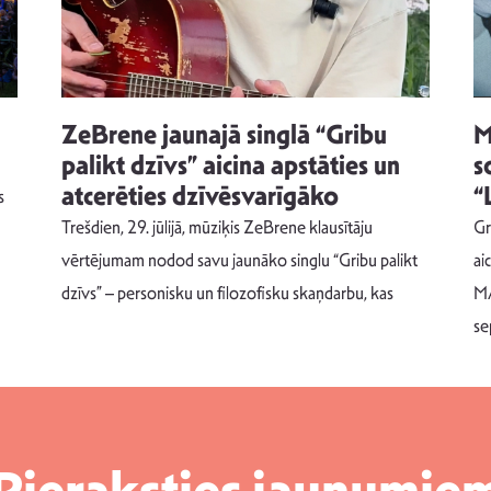
ZeBrene jaunajā singlā “Gribu
M
palikt dzīvs” aicina apstāties un
s
atcerēties dzīvēsvarīgāko
“
s
Trešdien, 29. jūlijā, mūziķis ZeBrene klausītāju
Gr
vērtējumam nodod savu jaunāko singlu “Gribu palikt
ai
dzīvs” – personisku un filozofisku skaņdarbu, kas
MA
se
Pieraksties jaunumie