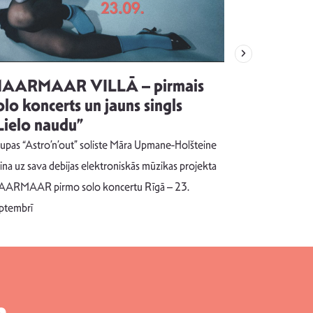
AARMAAR VILLĀ – pirmais
“Emocijas
olo koncerts un jauns singls
kļūt par
Lielo naudu”
izdod si
uzrakstī
upas “Astro’n’out” soliste Māra Upmane-Holšteine
Pēc ilgākas ra
cina uz sava debijas elektroniskās mūzikas projekta
dziesmu autors
ARMAAR pirmo solo koncertu Rīgā – 23.
singlu “NESA
ptembrī
m