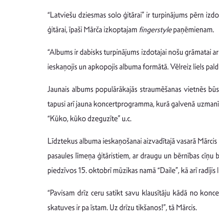
“Latviešu dziesmas solo ģitārai” ir turpinājums pērn i
ģitārai, īpaši Mārča izkoptajam
fingerstyle
paņēmienam.
“Albums ir dabisks turpinājums izdotajai nošu grāmatai ar d
ieskaņojis un apkopojis albuma formātā. Vēlreiz liels pal
Jaunais albums populārākajās straumēšanas vietnēs būs 
tapusi arī jauna koncertprogramma, kurā galvenā uzmanīb
“Kūko, kūko dzeguzīte” u.c.
Līdztekus albuma ieskaņošanai aizvadītajā vasarā Mārci
pasaules līmeņa ģitāristiem, ar draugu un bērnības cīņu 
piedzīvos 15. oktobrī mūzikas namā “Daile”, kā arī radījis 
“Pavisam drīz ceru satikt savu klausītāju kādā no koncert
skatuves ir pa īstam. Uz drīzu tikšanos!”, tā Mārcis.