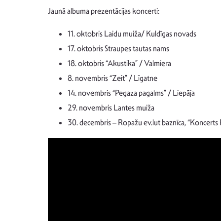
Jaunā albuma prezentācijas koncerti:
11. oktobris Laidu muiža/ Kuldīgas novads
17. oktobris Straupes tautas nams
18. oktobris “Akustika” / Valmiera
⁠8. novembris “Zeit” / Līgatne
14. novembris “Pegaza pagalms” / Liepāja
29. novembris Lantes muiža
30. decembris – Ropažu ev.lut baznīca, “Koncert