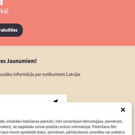
kā!
rakstīties
ies Jaunumiem!
unāko informāciju par notikumiem Latvijas
:
ātu vislabāko lietošanas pieredzi, mēs izmantojam tehnoloģijas, piemēram,
okies), lai saglabātu un/vai piekļūtu ierīces informācijai. Piekrišana šīm
m ļaus mums apstrādāt datus, piemēram, pārlūkošanas uzvedību vai unikālus