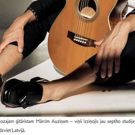
zajam ģitāristam Mārcim Auziņam – viņš izziņojis jau septīto studijas
viet Latvijā.