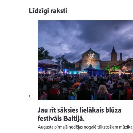
Līdzīgi raksti
izdod
Jau rīt sāksies lielākais blūza
s nav ko
festivāls Baltijā.
Augusta pirmajā nedēļas nogalē tūkstošiem mūzika