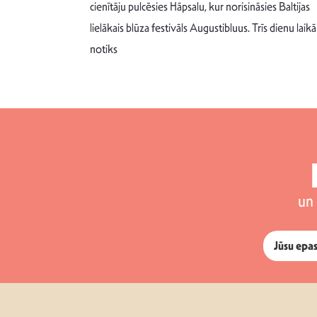
m un spējai
cienītāju pulcēsies Hāpsalu, kur norisināsies Baltijas
 šādu noskaņu
lielākais blūza festivāls Augustibluus. Trīs dienu laikā
notiks
un