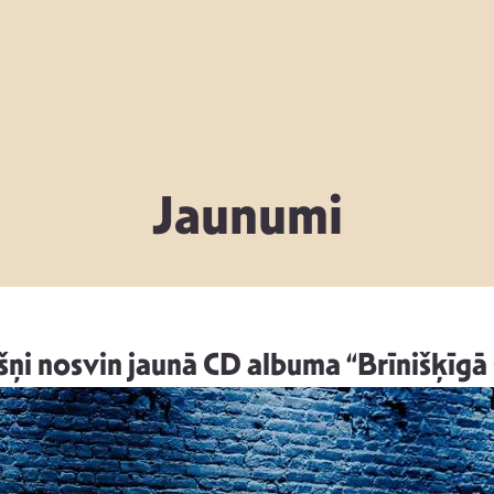
Jaunumi
šņi nosvin jaunā CD albuma “Brīnišķīgā