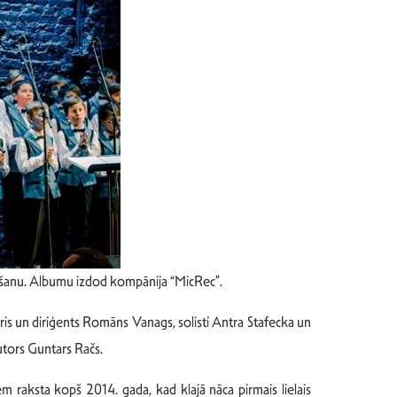
zdošanu. Albumu izdod kompānija “MicRec”.
oris un diriģents Romāns Vanags, solisti Antra Stafecka un
utors Guntars Račs.
 raksta kopš 2014. gada, kad klajā nāca pirmais lielais