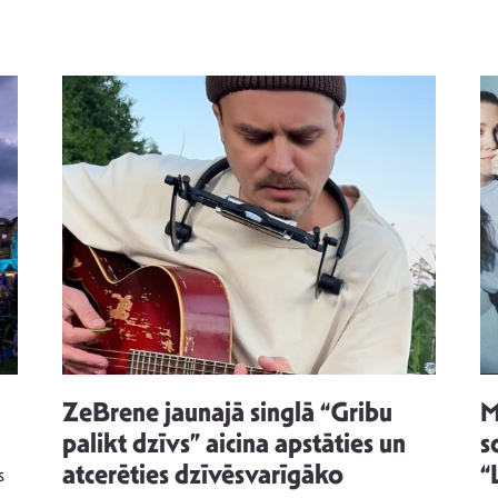
ZeBrene jaunajā singlā “Gribu
M
palikt dzīvs” aicina apstāties un
s
atcerēties dzīvēsvarīgāko
“
s