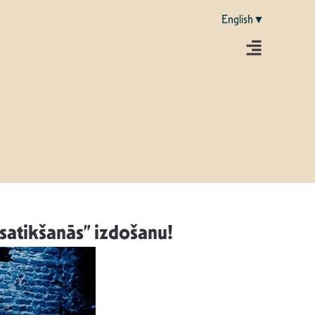
English▼
 satikšanās” izdošanu!