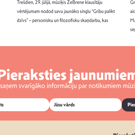
Trešdien, 29. jūlijā, mūziķis ZeBrene klausītāju
Gr
vērtējumam nodod savu jaunāko singlu “Gribu palikt
ai
dzīvs” – personisku un filozofisku skaņdarbu, kas
MA
se
Pieraksties jaunumie
 saņem svarīgāko informāciju par notikumiem mūzi
Pie