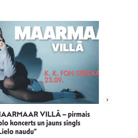
AARMAAR VILLĀ – pirmais
“Emocijas
olo koncerts un jauns singls
kļūt par
Lielo naudu”
izdod si