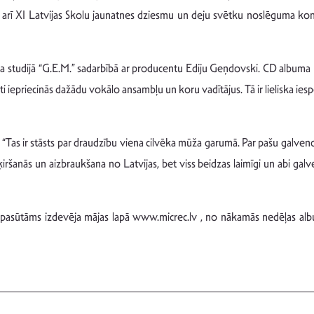
 arī XI Latvijas Skolu jaunatnes dziesmu un deju svētku noslēguma konc
tika studijā “G.E.M.” sadarbībā ar producentu Ediju Geņdovski. CD album
iepriecinās dažādu vokālo ansambļu un koru vadītājus. Tā ir lieliska iespēj
 “Tas ir stāsts par draudzību viena cilvēka mūža garumā. Par pašu galven
ķiršanās un aizbraukšana no Latvijas, bet viss beidzas laimīgi un abi galv
asūtāms izdevēja mājas lapā www.micrec.lv , no nākamās nedēļas albu