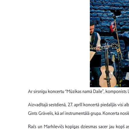
Ar sirsnīgu koncertu “Mūzikas namā Daile”, komponists Ul
Aizvadītajā sestdienā, 27. aprīlī koncertā piedalījās vis
Gints Grāvelis, kā arī instrumentālā grupa. Koncerta nos
Račs un Marhilevičs kopīgas dziesmas sacer jau kopš as