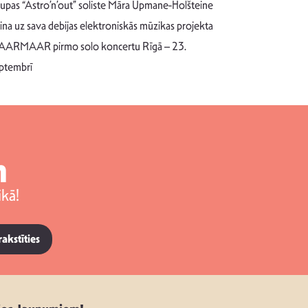
uzrakstī
upas “Astro’n’out” soliste Māra Upmane-Holšteine
Pēc ilgākas ra
cina uz sava debijas elektroniskās mūzikas projekta
dziesmu autors
ARMAAR pirmo solo koncertu Rīgā – 23.
singlu “NESA
ptembrī
m
kā!
rakstīties