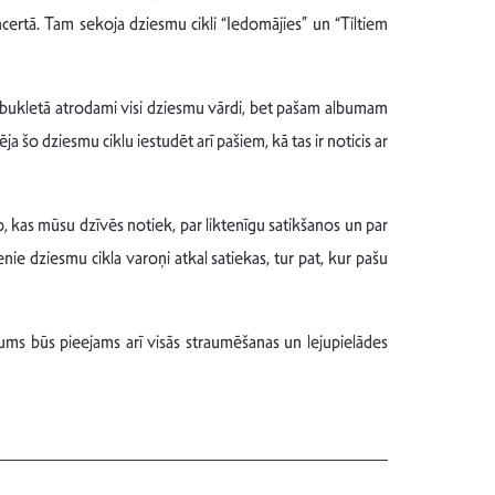
ertā. Tam sekoja dziesmu cikli “Iedomājies” un “Tiltiem
a bukletā atrodami visi dziesmu vārdi, bet pašam albumam
a šo dziesmu ciklu iestudēt arī pašiem, kā tas ir noticis ar
o, kas mūsu dzīvēs notiek, par liktenīgu satikšanos un par
enie dziesmu cikla varoņi atkal satiekas, tur pat, kur pašu
ms būs pieejams arī visās straumēšanas un lejupielādes