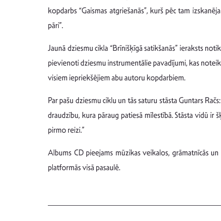
kopdarbs “Gaismas atgriešanās”, kurš pēc tam izskanēja
pāri”.
Jaunā dziesmu cikla “Brīnišķīgā satikšanās” ieraksts no
pievienoti dziesmu instrumentālie pavadījumi, kas noteikti 
visiem iepriekšējiem abu autoru kopdarbiem.
Par pašu dziesmu ciklu un tās saturu stāsta Guntars Račs:
draudzību, kura pāraug patiesā mīlestībā. Stāsta vidū ir š
pirmo reizi.”
Albums CD pieejams mūzikas veikalos, grāmatnīcās un p
platformās visā pasaulē.