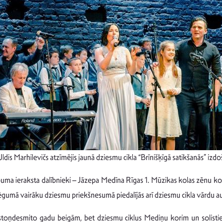
dis Marhilevičs atzīmējis jaunā dziesmu cikla “Brīnišķīgā satikšanās” i
i albuma ieraksta dalībnieki – Jāzepa Medīna Rīgas 1. Mūzikas kolas zēnu k
lēgumā vairāku dziesmu priekšnesumā piedalījās arī dziesmu cikla vārdu a
toņdesmito gadu beigām, bet dziesmu ciklus Mediņu korim un solistiem