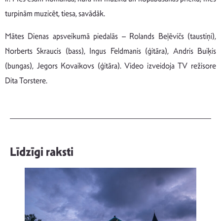
turpinām muzicēt, tiesa, savādāk.
Mātes Dienas apsveikumā piedalās – Rolands Beļēvičs (taustiņi),
Norberts Skraucis (bass), Ingus Feldmanis (ģitāra), Andris Buiķis
(bungas), Jegors Kovaikovs (ģitāra). Video izveidoja TV režisore
Dita Torstere.
Līdzīgi raksti