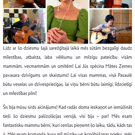
Līdz ar šo dziesmu šajā sarežģītajā laikā mēs sūtām bezgalīgi daudz
mīlestības, atbalsta, laba vēlēumu un milzīgu pateicību visām
mammām, vecmammām un omītēm! Lai Jūs spēcina Mātes Zemes
pavasara dzīvīgums un skaistums! Lai visas mammas, visā Pasaulē
būtu veselas un dzīvespriecīgas, lai viņu bērni būtu laimīgi, līdzcietīgi
un mīlestības pilni!
Šis bija mūsu sirds aicinājums! Kad radās doma ieskaņot un iemūžināt
tieši šo dziesmu pašizolācijas versijā, visi bija – par! Mēs esam
fantastisku mammu bērni, kuri cenšas pieņemt šo laiku, tādu, kāds tas
ir. Mēs esam komanda, kura mīl mūziku un kopābūšanas prieku, mēs