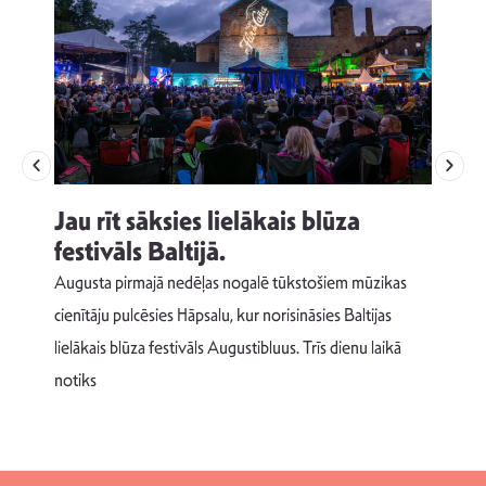
Jau rīt sāksies lielākais blūza
festivāls Baltijā.
p
Augusta pirmajā nedēļas nogalē tūkstošiem mūzikas
T
cienītāju pulcēsies Hāpsalu, kur norisināsies Baltijas
v
lielākais blūza festivāls Augustibluus. Trīs dienu laikā
d
notiks