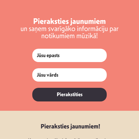
Pieraksties jaunumiem
un saņem svarīgāko informāciju par
notikumiem mūzikā!
Pierakstīties
Pieraksties jaunumiem!