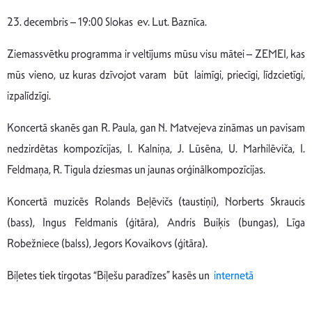
23. decembris – 19:00 Slokas ev. Lut. Baznīca.
Ziemassvētku programma ir veltījums mūsu visu mātei – ZEMEI, kas
mūs vieno, uz kuras dzīvojot varam būt laimīgi, priecīgi, līdzcietīgi,
izpalīdzīgi.
Koncertā skanēs gan R. Paula, gan N. Matvejeva zināmas un pavisam
nedzirdētas kompozīcijas, I. Kalniņa, J. Lūsēna, U. Marhilēviča, I.
Feldmaņa, R. Tigula dziesmas un jaunas orģinālkompozīcijas.
Koncertā muzicēs Rolands Beļēvičs (taustiņi), Norberts Skraucis
(bass), Ingus Feldmanis (ģitāra), Andris Buiķis (bungas), Līga
Robežniece (balss), Jegors Kovaikovs (ģitāra).
Biļetes tiek tirgotas “Biļešu paradīzes” kasēs un
internetā