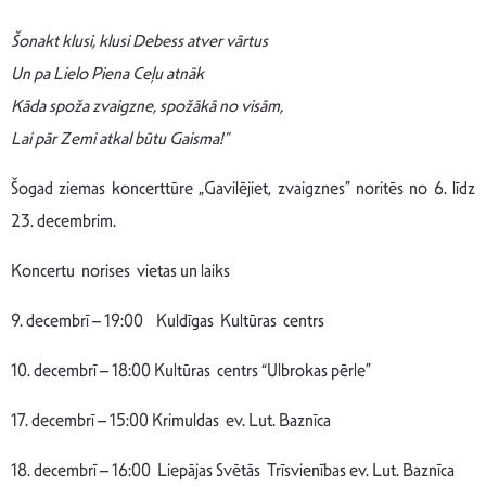
Šonakt klusi, klusi Debess atver vārtus
Un pa Lielo Piena Ceļu atnāk
Kāda spoža zvaigzne, spožākā no visām,
Lai pār Zemi atkal būtu Gaisma!”
Šogad ziemas koncerttūre „Gavilējiet, zvaigznes” noritēs no 6. līdz
23. decembrim.
Koncertu norises vietas un laiks
9. decembrī – 19:00 Kuldīgas Kultūras centrs
10. decembrī – 18:00 Kultūras centrs “Ulbrokas pērle”
17. decembrī – 15:00 Krimuldas ev. Lut. Baznīca
18. decembrī – 16:00 Liepājas Svētās Trīsvienības ev. Lut. Baznīca