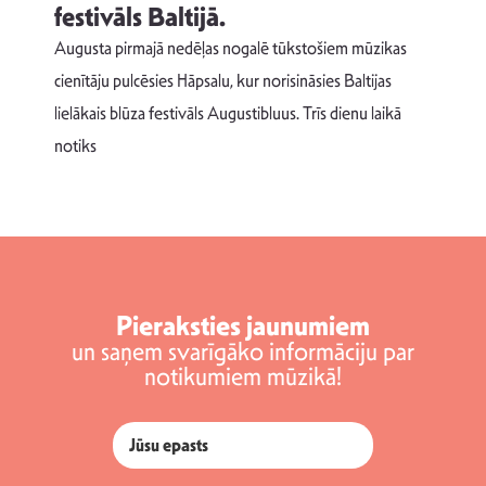
festivāls Baltijā.
p
Augusta pirmajā nedēļas nogalē tūkstošiem mūzikas
T
cienītāju pulcēsies Hāpsalu, kur norisināsies Baltijas
v
lielākais blūza festivāls Augustibluus. Trīs dienu laikā
d
notiks
Pieraksties jaunumiem
un saņem svarīgāko informāciju par
notikumiem mūzikā!