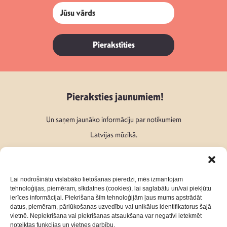
Pierakstīties
Pieraksties jaunumiem!
Un saņem jaunāko informāciju par notikumiem
Latvijas mūzikā.
Lai nodrošinātu vislabāko lietošanas pieredzi, mēs izmantojam
tehnoloģijas, piemēram, sīkdatnes (cookies), lai saglabātu un/vai piekļūtu
ierīces informācijai. Piekrišana šīm tehnoloģijām ļaus mums apstrādāt
Seko mums:
datus, piemēram, pārlūkošanas uzvedību vai unikālus identifikatorus šajā
vietnē. Nepiekrišana vai piekrišanas atsaukšana var negatīvi ietekmēt
noteiktas funkcijas un vietnes darbību.