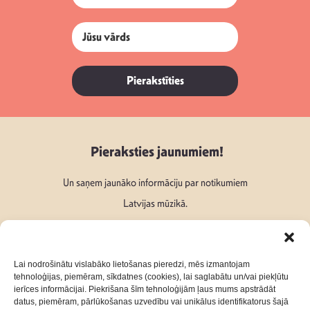
Pierakstīties
Pieraksties jaunumiem!
Un saņem jaunāko informāciju par notikumiem
Latvijas mūzikā.
Lai nodrošinātu vislabāko lietošanas pieredzi, mēs izmantojam
tehnoloģijas, piemēram, sīkdatnes (cookies), lai saglabātu un/vai piekļūtu
ierīces informācijai. Piekrišana šīm tehnoloģijām ļaus mums apstrādāt
Seko mums:
datus, piemēram, pārlūkošanas uzvedību vai unikālus identifikatorus šajā