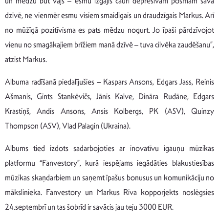
un mēdzu būt vājš – esmu izgājis cauri depresīvam posmam savā
dzīvē, ne vienmēr esmu visiem smaidīgais un draudzīgais Markus. Arī
no mūžīgā pozitīvisma es pats mēdzu nogurt. Jo īpaši pārdzīvojot
vienu no smagākajiem brīžiem manā dzīvē – tuva cilvēka zaudēšanu”,
atzīst Markus.
Albuma radīšanā piedalījušies – Kaspars Ansons, Edgars Jass, Reinis
Ašmanis, Gints Stankēvičs, Jānis Kalve, Dināra Rudāne, Edgars
Krastiņš, Andis Ansons, Ansis Kolbergs, PK (ASV), Quinzy
Thompson (ASV), Vlad Palagin (Ukraina).
Albums tied izdots sadarbojoties ar inovatīvu igauņu mūzikas
platformu “Fanvestory”, kurā iespējams iegādāties blakustiesības
mūzikas skaņdarbiem un saņemt īpašus bonusus un komunikāciju no
mākslinieka. Fanvestory un Markus Riva kopporjekts noslēgsies
24.septembrī un tas šobrīd ir savācis jau teju 3000 EUR.