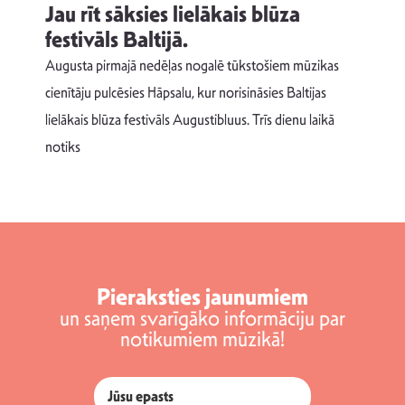
Jau rīt sāksies lielākais blūza
festivāls Baltijā.
p
Augusta pirmajā nedēļas nogalē tūkstošiem mūzikas
T
cienītāju pulcēsies Hāpsalu, kur norisināsies Baltijas
v
lielākais blūza festivāls Augustibluus. Trīs dienu laikā
d
notiks
Pieraksties jaunumiem
un saņem svarīgāko informāciju par
notikumiem mūzikā!