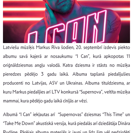
Latviešu mūziķis Markus Riva šodien, 20. septembrī izdevis piekto
albumu savā kajerā ar nosaukumu “I Can”, kurā apkopotas 11
oriģnāldziesmas angļu valodā. Katra dziesma ir stāsts no mūziķa
pieredzes pēdējo 3 gadu laikā. Albuma tapšanā piedalījušies
producenti no Latvijas, ASV un Ukrainas. Albuma tituldziesma, ar
kuru Markus piedalījies arī LTV konkursā “Supernova”, veltīta mūziķa
mammai, kura pēdējo gadu laikā cīnījās ar vēzi.
Albumā “I Can” iekļautas arī “Supernovas” dziesmas “This Time” un
“Take Me Down” akustiskā versija, kurā piedalās arī dziedātāja Dināra
Rudāne. Pārējais albuma materiāls ir jauni un līdz šim vēl nedzirdēti