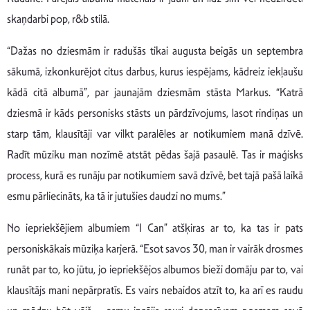
skaņdarbi pop, r&b stilā.
“Dažas no dziesmām ir radušās tikai augusta beigās un septembra
sākumā, izkonkurējot citus darbus, kurus iespējams, kādreiz iekļaušu
kādā citā albumā”, par jaunajām dziesmām stāsta Markus. “Katrā
dziesmā ir kāds personisks stāsts un pārdzīvojums, lasot rindiņas un
starp tām, klausītāji var vilkt paralēles ar notikumiem manā dzīvē.
Radīt mūziku man nozīmē atstāt pēdas šajā pasaulē. Tas ir maģisks
process, kurā es runāju par notikumiem savā dzīvē, bet tajā pašā laikā
esmu pārliecināts, ka tā ir jutušies daudzi no mums.”
No iepriekšējiem albumiem “I Can” atšķiras ar to, ka tas ir pats
personiskākais mūziķa karjerā. “Esot savos 30, man ir vairāk drosmes
runāt par to, ko jūtu, jo iepriekšējos albumos bieži domāju par to, vai
klausītājs mani nepārpratīs. Es vairs nebaidos atzīt to, ka arī es raudu