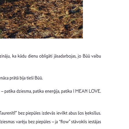
ināju, ka kādu dienu obligāti jāsadarbojas, jo Būū vaibu
āca prātā bija tieši Būū.
īvi – patika dziesma, patika enerģija, patika I MEAN LOVE.
aurenīt?” bez piepūles izdevās ievilkt abus šos ķeksīšus.
ziesmas varēju bez piepūles – ja “flow” stāvoklis iestājas