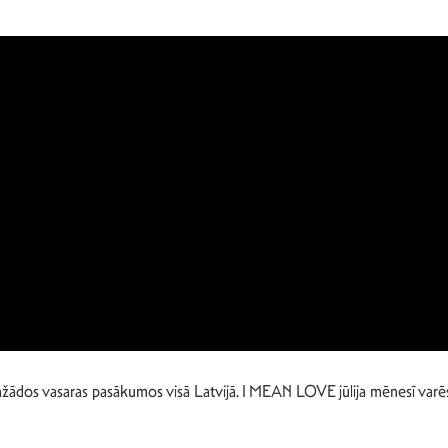
s dažādos vasaras pasākumos visā Latvijā. I MEAN LOVE jūlija mēnesī varēsie