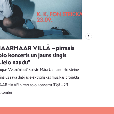
AARMAAR VILLĀ – pirmais
“Emocijas
olo koncerts un jauns singls
kļūt par
Lielo naudu”
izdod si
uzrakstī
upas “Astro’n’out” soliste Māra Upmane-Holšteine
Pēc ilgākas ra
cina uz sava debijas elektroniskās mūzikas projekta
dziesmu autors
ARMAAR pirmo solo koncertu Rīgā – 23.
singlu “NESA
ptembrī