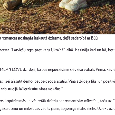
as romances noskaņās ieskautā dziesma, ciešā sadarbībā ar Būū.
certa “Latviešu reps pret karu Ukrainā” laikā. Nezināju kad un kā, bet z
 MEAN LOVE dzirdēja, ka būs nepieciešams sieviešu vokāls. Pirmā, kas ien
s Ilzei aizsūtīt demo, bet beidzot aizsūtīju. Viņa atbildēja fiksi un pozit
s studijā, lai ierakstītu viņas vokālus.”
os kopdziesmās un vēl retāk dziedu par romantisko mīlestību, taču uz “T
u, gaišu domu un mīlestības vadīts jauns, apņēmīgs mākslinieks. Uzlēkt uz d