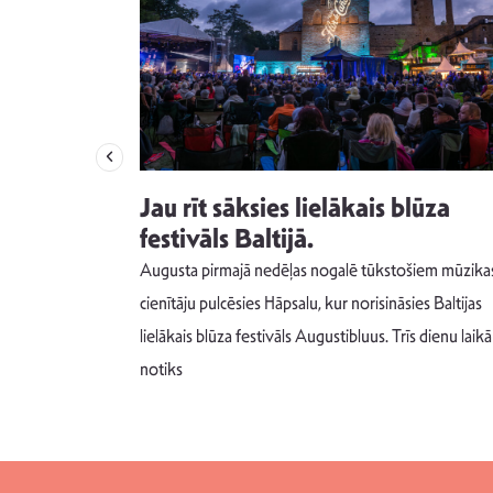
izdod
Jau rīt sāksies lielākais blūza
s nav ko
festivāls Baltijā.
Augusta pirmajā nedēļas nogalē tūkstošiem mūzika
m un spējai
cienītāju pulcēsies Hāpsalu, kur norisināsies Baltijas
 šādu noskaņu
lielākais blūza festivāls Augustibluus. Trīs dienu laikā
notiks