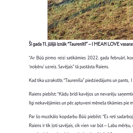
Šī gada 11. jūlijā iznāk “Taurenīt?” – I MEAN LOVE vasar
“Ar Būū pirmo reizi satikāmies 2022. gada februārī, kon
‘noķēru’ uzreiz. Savējais” tā pastāsta Raiens.
Kad tika uzrakstīts “Taurenīša” piedziedājums un pants, I
Raiens piebilst: “Kādu brīdi kavējos un nevarēju saņemtie
Ilgi nekavējāmies un pēc aptuveni mēneša tikāmies pie mani
Par šo muzikālo kopdarbu Būū piebilst: “Es reti sadarboj
Raiens ir tik ļoti savējais, cik vien var būt – Labu mērķ