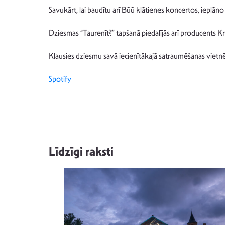
Savukārt, lai baudītu arī Būū klātienes koncertos, ieplāno
Dziesmas “Taurenīt?” tapšanā piedalījās arī producents K
Klausies dziesmu savā iecienītākajā satraumēšanas vietnē
Spotify
Līdzīgi raksti