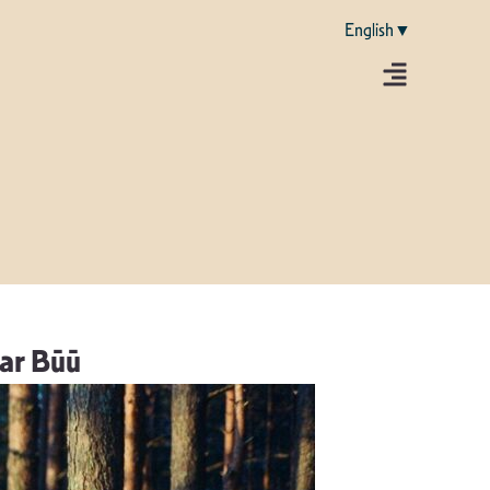
English▼
ar Būū