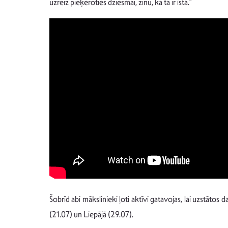
uzreiz pieķeroties dziesmai, zinu, ka tā ir īstā.”
Šobrīd abi mākslinieki ļoti aktīvi gatavojas, lai uzstāto
(21.07) un Liepājā (29.07).