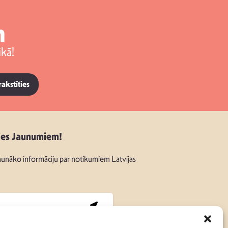
m
kā!
rakstīties
ies Jaunumiem!
unāko informāciju par notikumiem Latvijas