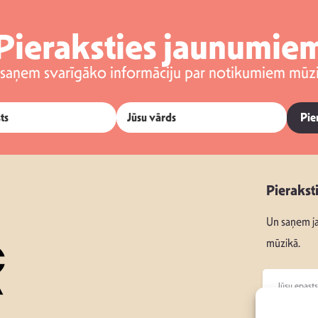
Pieraksties jaunumie
 saņem svarīgāko informāciju par notikumiem mūzi
Pie
Pierakst
Un saņem ja
mūzikā.