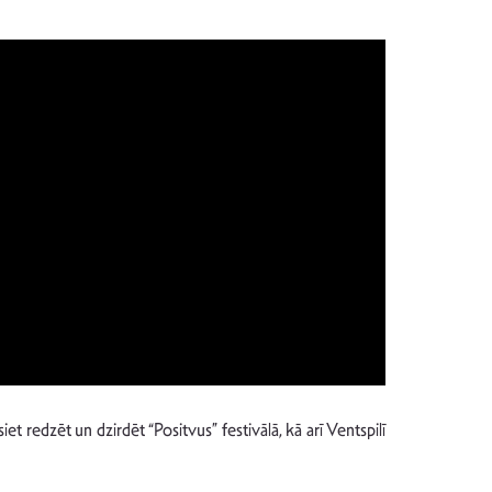
t redzēt un dzirdēt “Positvus” festivālā, kā arī Ventspilī