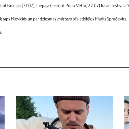
 būt Kuldīgā (21.07), Liepājā (iesildot Prāta Vētru, 22.07) kā arī festivā
ristaps Hļevickis un par dziesmas
māsteru
bija atbildīgs Marks Spruģevics.
.