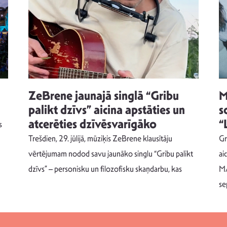
ZeBrene jaunajā singlā “Gribu
M
palikt dzīvs” aicina apstāties un
s
atcerēties dzīvēsvarīgāko
“
s
Trešdien, 29. jūlijā, mūziķis ZeBrene klausītāju
Gr
vērtējumam nodod savu jaunāko singlu “Gribu palikt
ai
dzīvs” – personisku un filozofisku skaņdarbu, kas
MA
se