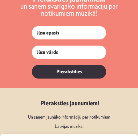
un saņem svarīgāko informāciju par
notikumiem mūzikā!
Pierakstīties
Pieraksties jaunumiem!
Un saņem jaunāko informāciju par notikumiem
Latvijas mūzikā.