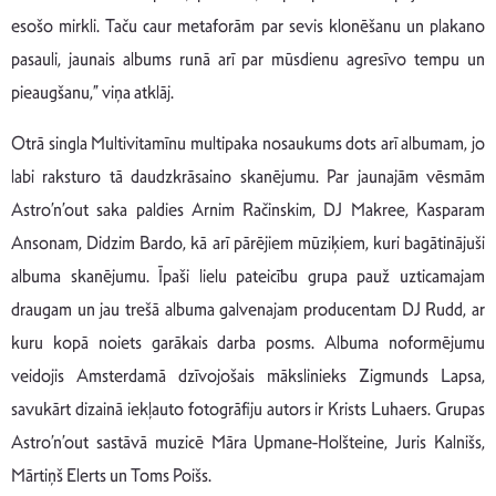
esošo mirkli. Taču caur metaforām par sevis klonēšanu un plakano
pasauli, jaunais albums runā arī par mūsdienu agresīvo tempu un
pieaugšanu,” viņa atklāj.
Otrā singla Multivitamīnu multipaka nosaukums dots arī albumam, jo
labi raksturo tā daudzkrāsaino skanējumu. Par jaunajām vēsmām
Astro’n’out saka paldies Arnim Račinskim, DJ Makree, Kasparam
Ansonam, Didzim Bardo, kā arī pārējiem mūziķiem, kuri bagātinājuši
albuma skanējumu. Īpaši lielu pateicību grupa pauž uzticamajam
draugam un jau trešā albuma galvenajam producentam DJ Rudd, ar
kuru kopā noiets garākais darba posms. Albuma noformējumu
veidojis Amsterdamā dzīvojošais mākslinieks Zigmunds Lapsa,
savukārt dizainā iekļauto fotogrāfiju autors ir Krists Luhaers. Grupas
Astro’n’out sastāvā muzicē Māra Upmane-Holšteine, Juris Kalnišs,
Mārtiņš Elerts un Toms Poišs.