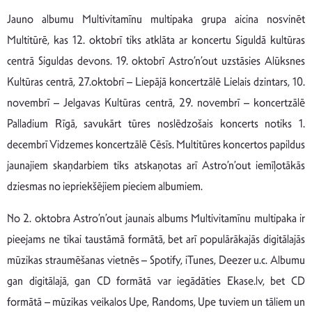
Jauno albumu Multivitamīnu multipaka grupa aicina nosvinēt
Multitūrē, kas 12. oktobrī tiks atklāta ar koncertu Siguldā kultūras
centrā Siguldas devons. 19. oktobrī Astro’n’out uzstāsies Alūksnes
Kultūras centrā, 27.oktobrī – Liepājā koncertzālē Lielais dzintars, 10.
novembrī – Jelgavas Kultūras centrā, 29. novembrī – koncertzālē
Palladium Rīgā, savukārt tūres noslēdzošais koncerts notiks 1.
decembrī Vidzemes koncertzālē Cēsīs. Multitūres koncertos papildus
jaunajiem skaņdarbiem tiks atskaņotas arī Astro’n’out iemīļotākās
dziesmas no iepriekšējiem pieciem albumiem.
No 2. oktobra Astro’n’out jaunais albums Multivitamīnu multipaka ir
pieejams ne tikai taustāmā formātā, bet arī populārākajās digitālajās
mūzikas straumēšanas vietnēs – Spotify, iTunes, Deezer u.c. Albumu
gan digitālajā, gan CD formātā var iegādāties Ekase.lv, bet CD
formātā – mūzikas veikalos Upe, Randoms, Upe tuviem un tāliem un