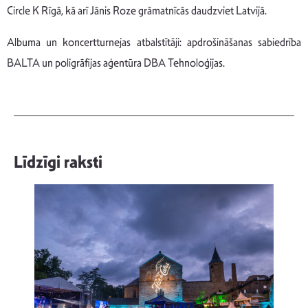
Circle K Rīgā, kā arī Jānis Roze grāmatnīcās daudzviet Latvijā.
Albuma un koncertturnejas atbalstītāji: apdrošināšanas sabiedrība
BALTA un poligrāfijas aģentūra DBA Tehnoloģijas.
Līdzīgi raksti