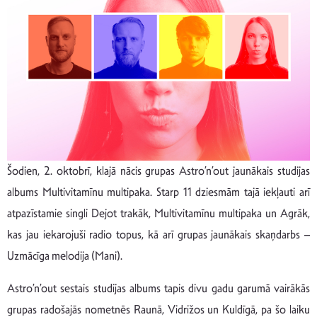
Šodien, 2. oktobrī, klajā nācis grupas Astro’n’out jaunākais studijas
albums Multivitamīnu multipaka. Starp 11 dziesmām tajā iekļauti arī
atpazīstamie singli Dejot trakāk, Multivitamīnu multipaka un Agrāk,
kas jau iekarojuši radio topus, kā arī grupas jaunākais skaņdarbs –
Uzmācīga melodija (Mani).
Astro’n’out sestais studijas albums tapis divu gadu garumā vairākās
grupas radošajās nometnēs Raunā, Vidrižos un Kuldīgā, pa šo laiku