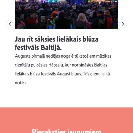
Jau rīt sāksies lielākais blūza
festivāls Baltijā.
p
Augusta pirmajā nedēļas nogalē tūkstošiem mūzikas
T
cienītāju pulcēsies Hāpsalu, kur norisināsies Baltijas
v
lielākais blūza festivāls Augustibluus. Trīs dienu laikā
d
notiks
Pieraksties jaunumiem