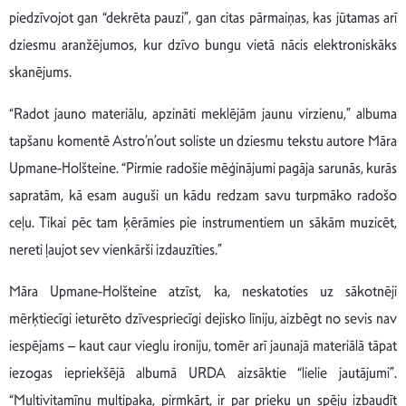
piedzīvojot gan “dekrēta pauzi”, gan citas pārmaiņas, kas jūtamas arī
dziesmu aranžējumos, kur dzīvo bungu vietā nācis elektroniskāks
skanējums.
“Radot jauno materiālu, apzināti meklējām jaunu virzienu,” albuma
tapšanu komentē Astro’n’out soliste un dziesmu tekstu autore Māra
Upmane-Holšteine. “Pirmie radošie mēģinājumi pagāja sarunās, kurās
sapratām, kā esam auguši un kādu redzam savu turpmāko radošo
ceļu. Tikai pēc tam ķērāmies pie instrumentiem un sākām muzicēt,
nereti ļaujot sev vienkārši izdauzīties.”
Māra Upmane-Holšteine atzīst, ka, neskatoties uz sākotnēji
mērķtiecīgi ieturēto dzīvespriecīgi dejisko līniju, aizbēgt no sevis nav
iespējams – kaut caur vieglu ironiju, tomēr arī jaunajā materiālā tāpat
iezogas iepriekšējā albumā URDA aizsāktie “lielie jautājumi”.
“Multivitamīnu multipaka, pirmkārt, ir par prieku un spēju izbaudīt