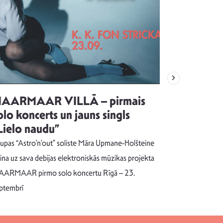
AARMAAR VILLĀ – pirmais
“Emocijas
olo koncerts un jauns singls
kļūt par
Lielo naudu”
izdod si
uzrakstī
upas “Astro’n’out” soliste Māra Upmane-Holšteine
Pēc ilgākas ra
cina uz sava debijas elektroniskās mūzikas projekta
dziesmu autors
ARMAAR pirmo solo koncertu Rīgā – 23.
singlu “NESA
ptembrī