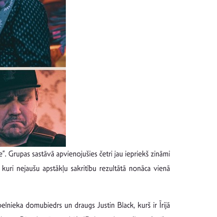
Grupas sastāvā apvienojušies četri jau iepriekš zināmi
 kuri nejaušu apstākļu sakritību rezultātā nonāca vienā
lnieka domubiedrs un draugs Justin Black, kurš ir Īrijā