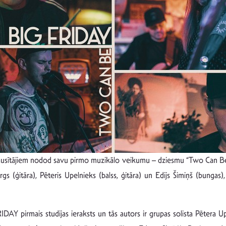
usītājiem nodod savu pirmo muzikālo veikumu – dziesmu “Two Can Be”. 
s (ģitāra), Pēteris Upelnieks (balss, ģitāra) un Edijs Šimiņš (bungas),
Y pirmais studijas ieraksts un tās autors ir grupas solista Pētera Upe