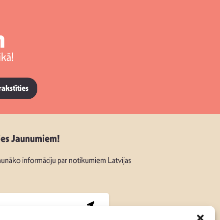
m
kā!
rakstīties
ies Jaunumiem!
unāko informāciju par notikumiem Latvijas