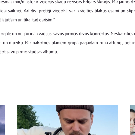
smas mix/master ir veidojis skaņu režisors Edgars Skrāģis. Par jauno dzi
ai saiknei. Arī divi pretēji viedokļi var izrādīties blakus esami un sti
jutīsim un tikai tad darīsim.”
lē un nu jau ir aizvadījusi savus pirmos divus koncertus. Neskatoties u
zīvi un mūziku. Par nākotnes plāniem grupa pagaidām runā atturīgi, bet 
ot savu pirmo studijas albumu.