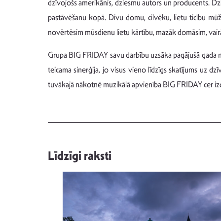
dzīvojošs amerikānis, dziesmu autors un producents. Dzie
pastāvēšanu kopā. Divu domu, cilvēku, lietu ticību mūžīg
novērtēsim mūsdienu lietu kārtību, mazāk domāsim, vairāk 
Grupa BIG FRIDAY savu darbību uzsāka pagājušā gada noga
teicama sinerģija, jo visus vieno līdzīgs skatījums uz d
tuvākajā nākotnē muzikālā apvienība BIG FRIDAY cer izd
Līdzīgi raksti