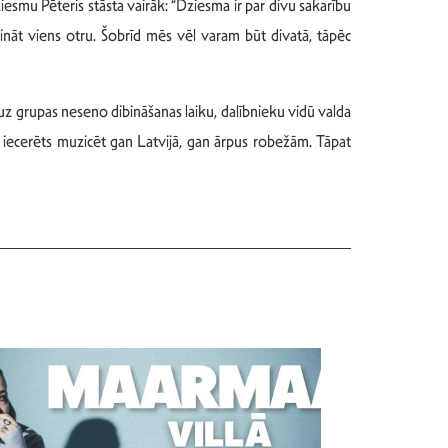
esmu Pēteris stāsta vairāk: “Dziesma ir par divu sakarību
prināt viens otru. Šobrīd mēs vēl varam būt divatā, tāpēc
z grupas neseno dibināšanas laiku, dalībnieku vidū valda
ir iecerēts muzicēt gan Latvijā, gan ārpus robežām. Tāpat