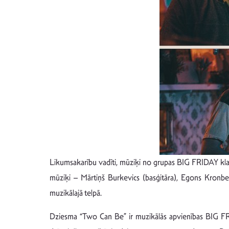
Likumsakarību vadīti, mūziķi no grupas BIG FRIDAY kla
mūziķi – Mārtiņš Burkevics (basģitāra), Egons Kronberg
muzikālajā telpā.
Dziesma “Two Can Be” ir muzikālās apvienības BIG FRIDA