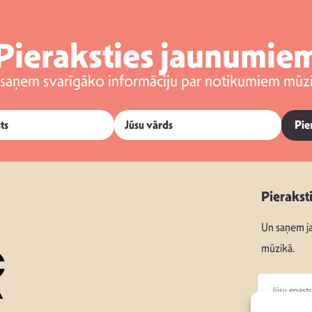
Pieraksties jaunumie
 saņem svarīgāko informāciju par notikumiem mūzi
Pie
Pierakst
Un saņem ja
mūzikā.