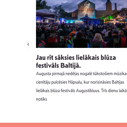
izdod
Jau rīt sāksies lielākais blūza
s nav ko
festivāls Baltijā.
Augusta pirmajā nedēļas nogalē tūkstošiem mūzika
m un spējai
cienītāju pulcēsies Hāpsalu, kur norisināsies Baltijas
 šādu noskaņu
lielākais blūza festivāls Augustibluus. Trīs dienu laikā
notiks