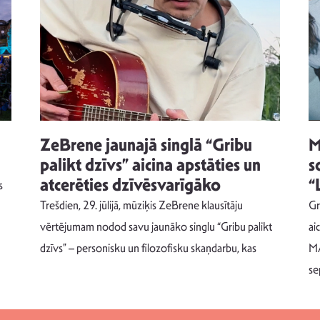
ZeBrene jaunajā singlā “Gribu
M
palikt dzīvs” aicina apstāties un
s
atcerēties dzīvēsvarīgāko
“
s
Trešdien, 29. jūlijā, mūziķis ZeBrene klausītāju
Gr
vērtējumam nodod savu jaunāko singlu “Gribu palikt
ai
dzīvs” – personisku un filozofisku skaņdarbu, kas
MA
se