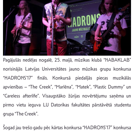
Pagājušās nedēļas nogalē, 25. maijā, mūzikas klubā “NABAKLAB”
norisinājās Latvijas Universitātes jauno mūzikas grupu konkursa
“HADRONS’17” fināls. Konkursā piedalījās piecas muzikālās
apvienības – “The Creek”, “Marlēna”, “Matek”, “Plastic Dummy” un
“Careless afterlife”. Visaugstāko žūrijas novērtējumu saņēma un
pirmo vietu ieguva LU Datorikas fakultātes pārstāvētā studentu
grupa “The Creek”.
Šogad jau trešo gadu pēc kārtas konkursa “HADRONS’17” konkursa