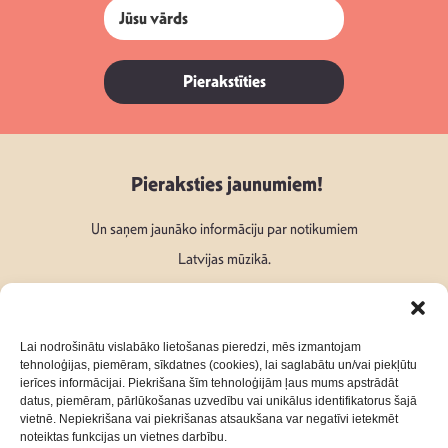
Pierakstīties
Pieraksties jaunumiem!
Un saņem jaunāko informāciju par notikumiem
Latvijas mūzikā.
Lai nodrošinātu vislabāko lietošanas pieredzi, mēs izmantojam
tehnoloģijas, piemēram, sīkdatnes (cookies), lai saglabātu un/vai piekļūtu
ierīces informācijai. Piekrišana šīm tehnoloģijām ļaus mums apstrādāt
Seko mums:
datus, piemēram, pārlūkošanas uzvedību vai unikālus identifikatorus šajā
vietnē. Nepiekrišana vai piekrišanas atsaukšana var negatīvi ietekmēt
noteiktas funkcijas un vietnes darbību.