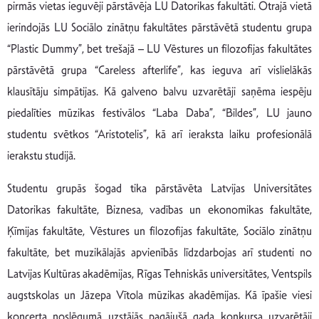
pirmās vietas ieguvēji pārstāvēja LU Datorikas fakultāti. Otrajā vietā
ierindojās LU Sociālo zinātņu fakultātes pārstāvētā studentu grupa
“Plastic Dummy”, bet trešajā – LU Vēstures un filozofijas fakultātes
pārstāvētā grupa “Careless afterlife”, kas ieguva arī vislielākās
klausītāju simpātijas. Kā galveno balvu uzvarētāji saņēma iespēju
piedalīties mūzikas festivālos “Laba Daba”, “Bildes”, LU jauno
studentu svētkos “Aristotelis”, kā arī ieraksta laiku profesionālā
ierakstu studijā.
Studentu grupās šogad tika pārstāvēta Latvijas Universitātes
Datorikas fakultāte, Biznesa, vadības un ekonomikas fakultāte,
Ķīmijas fakultāte, Vēstures un filozofijas fakultāte, Sociālo zinātņu
fakultāte, bet muzikālajās apvienībās līdzdarbojas arī studenti no
Latvijas Kultūras akadēmijas, Rīgas Tehniskās universitātes, Ventspils
augstskolas un Jāzepa Vītola mūzikas akadēmijas. Kā īpašie viesi
koncerta noslēgumā uzstājās pagājušā gada konkursa uzvarētāji