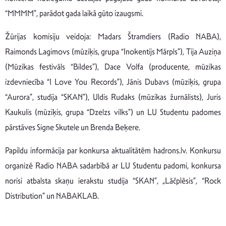
“MMMM”, parādot gada laikā gūto izaugsmi.
Žūrijas komisiju veidoja: Madars Štramdiers (Radio NABA),
Raimonds Lagimovs (mūziķis, grupa “Inokentijs Mārpls”), Tija Auziņa
(Mūzikas festivāls “Bildes”), Dace Volfa (producente, mūzikas
izdevniecība “I Love You Records”), Jānis Dubavs (mūziķis, grupa
“Aurora”, studija “SKAN”), Uldis Rudaks (mūzikas žurnālists), Juris
Kaukulis (mūziķis, grupa “Dzelzs vilks”) un LU Studentu padomes
pārstāves Signe Skutele un Brenda Beķere.
Papildu informācija par konkursa aktualitātēm hadrons.lv. Konkursu
organizē Radio NABA sadarbībā ar LU Studentu padomi, konkursa
norisi atbalsta skaņu ierakstu studija “SKAN”, „Lāčplēsis”, “Rock
Distribution” un NABAKLAB.