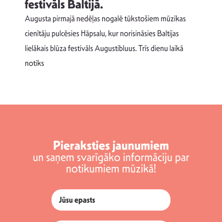
festivāls Baltijā.
p
Augusta pirmajā nedēļas nogalē tūkstošiem mūzikas
T
cienītāju pulcēsies Hāpsalu, kur norisināsies Baltijas
v
lielākais blūza festivāls Augustibluus. Trīs dienu laikā
d
notiks
Pieraksties jaunumiem
un saņem svarīgāko informāciju par
notikumiem mūzikā!