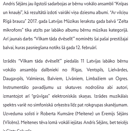
Andris Sējāns jau ilgstoši sadarbojas ar bērnu vokālo ansambli “Knīpas
un knauķi”, kā rezultātā izdoti vairāki viņa dziesmu albumi. “Ar vilciņu
Rīgā braucu” 2017. gada Latvijas Mūzikas Ierakstu gada balvā “Zelta
mikrofons” tika atzīts par labāko albumu bērnu mūzikas kategorijā.
Arī jaunais darbs “Vilkam tāda dvēselīt’” nominēts šai pašai prestižajai
balvai, kuras pasniegšana notiks šā gada 12. februārī.
Izrādēs “Vilkam tāda dvēselīt’” piedalās 11 Latvijas labāko bērnu
vokālo ansambļu dalībnieki no Rīgas, Ventspils, Lielvārdes,
Daugavpils, Valmieras, Balviem, Līvāniem, Limbažiem un Ogres.
Instrumentālo pavadījumu uz skatuves nodrošina abi autori,
izmantojot arī “grūvīgas” elektroniskās skaņas. Izrādes muzikālais
spektrs variē no simfoniskā orķestra līdz pat rokgrupas skanējumam.
Uzveduma solisti ir Roberta Kumsāre (Meitene) un Eremijs Sējāns
(Vilcēns). Meitenes tēva lomā vokāli iejūtas Andris Sējāns, bet teicējs