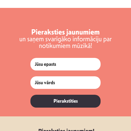
Pieraksties jaunumiem
un saņem svarīgāko informāciju par
notikumiem mūzikā!
Pierakstīties