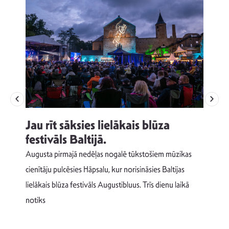
Jau rīt sāksies lielākais blūza
festivāls Baltijā.
p
Augusta pirmajā nedēļas nogalē tūkstošiem mūzikas
T
cienītāju pulcēsies Hāpsalu, kur norisināsies Baltijas
v
lielākais blūza festivāls Augustibluus. Trīs dienu laikā
d
notiks