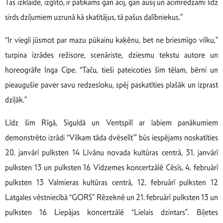
Tas izklaidē, izglīto, ir patīkams gan acij, gan ausij un acīmredzami līdz
sirds dziļumiem uzrunā kā skatītājus, tā pašus dalībniekus.”
“Ir viegli jūsmot par mazu pūkainu kaķēnu, bet ne briesmīgo vilku,”
turpina izrādes režisore, scenāriste, dziesmu tekstu autore un
horeogrāfe Inga Cipe. “Taču, tieši pateicoties šim tēlam, bērni un
pieaugušie paver savu redzesloku, spēj paskatīties plašāk un izprast
dziļāk.”
Līdz šim Rīgā, Siguldā un Ventspilī ar labiem panākumiem
demonstrēto izrādi “Vilkam tāda dvēselīt’” būs iespējams noskatīties
20. janvārī pulksten 14 Līvānu novada kultūras centrā, 31. janvārī
pulksten 13 un pulksten 16 Vidzemes koncertzālē Cēsīs, 4. februārī
pulksten 13 Valmieras kultūras centrā, 12. februārī pulksten 12
Latgales vēstniecībā “GORS” Rēzeknē un 21. februārī pulksten 13 un
pulksten 16 Liepājas koncertzālē “Lielais dzintars”. Biļetes