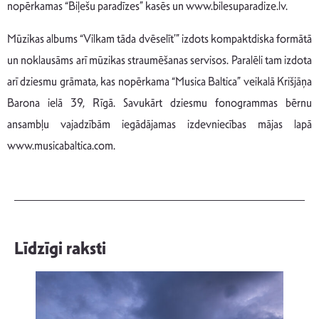
nopērkamas “Biļešu paradīzes” kasēs un www.bilesuparadize.lv.
Mūzikas albums “Vilkam tāda dvēselīt’” izdots kompaktdiska formātā
un noklausāms arī mūzikas straumēšanas servisos. Paralēli tam izdota
arī dziesmu grāmata, kas nopērkama “Musica Baltica” veikalā Krišjāņa
Barona ielā 39, Rīgā. Savukārt dziesmu fonogrammas bērnu
ansambļu vajadzībām iegādājamas izdevniecības mājas lapā
www.musicabaltica.com.
Līdzīgi raksti