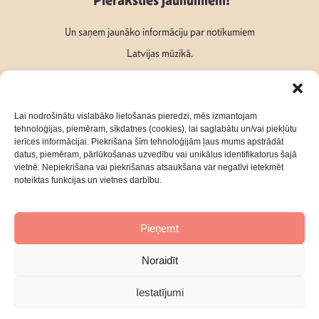
Pieraksties jaunumiem!
Un saņem jaunāko informāciju par notikumiem
Latvijas mūzikā.
Lai nodrošinātu vislabāko lietošanas pieredzi, mēs izmantojam
tehnoloģijas, piemēram, sīkdatnes (cookies), lai saglabātu un/vai piekļūtu
ierīces informācijai. Piekrišana šīm tehnoloģijām ļaus mums apstrādāt
Seko mums:
datus, piemēram, pārlūkošanas uzvedību vai unikālus identifikatorus šajā
vietnē. Nepiekrišana vai piekrišanas atsaukšana var negatīvi ietekmēt
noteiktas funkcijas un vietnes darbību.
Pieņemt
Par mums
Kontakti
Noraidīt
Privātuma Politika
Iestatījumi