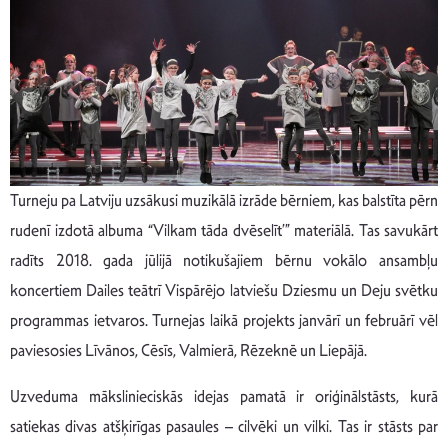
Turneju pa Latviju uzsākusi muzikālā izrāde bērniem, kas balstīta pērn
rudenī izdotā albuma “Vilkam tāda dvēselīt’” materiālā. Tas savukārt
radīts 2018. gada jūlijā notikušajiem bērnu vokālo ansambļu
koncertiem Dailes teātrī Vispārējo latviešu Dziesmu un Deju svētku
programmas ietvaros. Turnejas laikā projekts janvārī un februārī vēl
paviesosies Līvānos, Cēsīs, Valmierā, Rēzeknē un Liepājā.
Uzveduma mākslinieciskās idejas pamatā ir oriģinālstāsts, kurā
satiekas divas atšķirīgas pasaules – cilvēki un vilki. Tas ir stāsts par