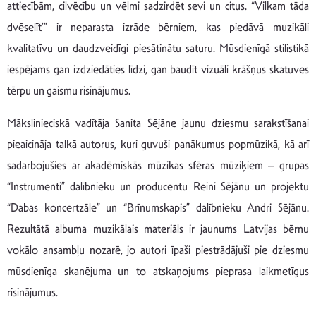
attiecībām, cilvēcību un vēlmi sadzirdēt sevi un citus. “Vilkam tāda
dvēselīt’” ir neparasta izrāde bērniem, kas piedāvā muzikāli
kvalitatīvu un daudzveidīgi piesātinātu saturu. Mūsdienīgā stilistikā
iespējams gan izdziedāties līdzi, gan baudīt vizuāli krāšņus skatuves
tērpu un gaismu risinājumus.
Mākslinieciskā vadītāja Sanita Sējāne jaunu dziesmu sarakstīšanai
pieaicināja talkā autorus, kuri guvuši panākumus popmūzikā, kā arī
sadarbojušies ar akadēmiskās mūzikas sfēras mūziķiem – grupas
“Instrumenti” dalībnieku un producentu Reini Sējānu un projektu
“Dabas koncertzāle” un “Brīnumskapis” dalībnieku Andri Sējānu.
Rezultātā albuma muzikālais materiāls ir jaunums Latvijas bērnu
vokālo ansambļu nozarē, jo autori īpaši piestrādājuši pie dziesmu
mūsdienīga skanējuma un to atskaņojums pieprasa laikmetīgus
risinājumus.