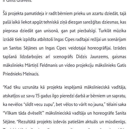
ir Gints Grāvelis.
Šā projekta pamatideja ir radīt bērniem prieku un azartu dziedāt, tajā
pašā laikā liekot apgūt tehniskā ziņā diezgan sarežģītas dziesmas, kas
pieprasa dziedāt gan unisonā, gan pat piecbalsīgi. Turklāt mūzika
izrādē tiek izpildīta atbilstoši Ingas Cipes radītajai režijai un scenārijam
un Sanitas Sējānes un Ingas Cipes veidotajai horeogrāfijai. Izrādes
tapšanā līdzdarbojies arī scenogrāfs Didzis Jaunzems, gaismas
mākslinieks Mārtiņš Feldmanis un video projekciju mākslinieks Gatis
Priednieks Melnacis.
“Kad tiku uzrunāta kā projekta iespējamā mākslinieciskā vadītāja,
atskatījos uz savu 15 gadus ilgo pieredzi darbā ar bērniem un sapratu,
ka nevēlos “sildīt vecu zupu”, bet vēlos to vārīt no jauna,” tēlaini saka
“Vilkam tāda dvēselīt’” mākslinieciskā vadītāja un horeogrāfe Sanita
Sējāne. “Rezultātā projekts izdevās patiešām aktuāls un mūsdienīgs.