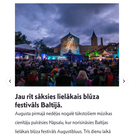
Jau rīt sāksies lielākais blūza
festivāls Baltijā.
p
Augusta pirmajā nedēļas nogalē tūkstošiem mūzikas
T
cienītāju pulcēsies Hāpsalu, kur norisināsies Baltijas
v
lielākais blūza festivāls Augustibluus. Trīs dienu laikā