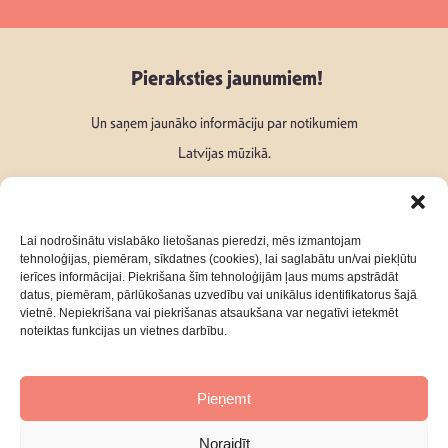
Pieraksties jaunumiem!
Un saņem jaunāko informāciju par notikumiem
Latvijas mūzikā.
Lai nodrošinātu vislabāko lietošanas pieredzi, mēs izmantojam
tehnoloģijas, piemēram, sīkdatnes (cookies), lai saglabātu un/vai piekļūtu
ierīces informācijai. Piekrišana šīm tehnoloģijām ļaus mums apstrādāt
Seko mums:
datus, piemēram, pārlūkošanas uzvedību vai unikālus identifikatorus šajā
vietnē. Nepiekrišana vai piekrišanas atsaukšana var negatīvi ietekmēt
noteiktas funkcijas un vietnes darbību.
Pieņemt
Par mums
Kontakti
Noraidīt