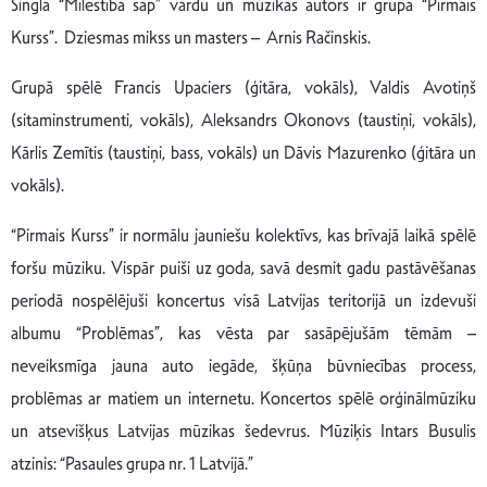
Singla “Mīlestība sāp” vārdu un mūzikas autors ir grupa “Pirmais
Kurss”. Dziesmas mikss un masters – Arnis Račinskis.
Grupā spēlē Francis Upaciers (ģitāra, vokāls), Valdis Avotiņš
(sitaminstrumenti, vokāls), Aleksandrs Okonovs (taustiņi, vokāls),
Kārlis Zemītis (taustiņi, bass, vokāls) un Dāvis Mazurenko (ģitāra un
vokāls).
“Pirmais Kurss” ir normālu jauniešu kolektīvs, kas brīvajā laikā spēlē
foršu mūziku. Vispār puiši uz goda, savā desmit gadu pastāvēšanas
periodā nospēlējuši koncertus visā Latvijas teritorijā un izdevuši
albumu “Problēmas”, kas vēsta par sasāpējušām tēmām –
neveiksmīga jauna auto iegāde, šķūņa būvniecības process,
problēmas ar matiem un internetu. Koncertos spēlē orģinālmūziku
un atsevišķus Latvijas mūzikas šedevrus. Mūziķis Intars Busulis
atzinis: “Pasaules grupa nr. 1 Latvijā.”