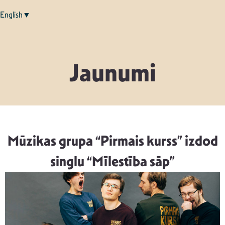
English▼
Jaunumi
Mūzikas grupa “Pirmais kurss” izdod
singlu “Mīlestība sāp”