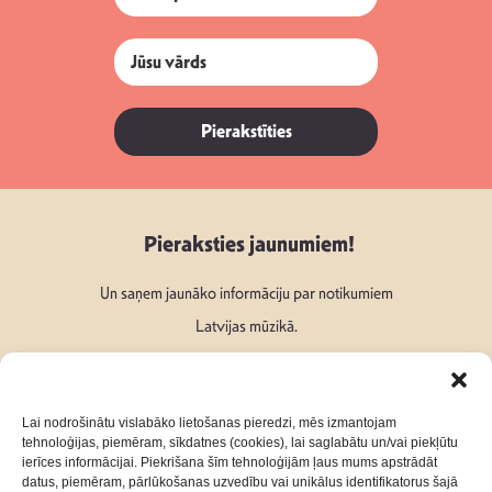
Pierakstīties
Pieraksties jaunumiem!
Un saņem jaunāko informāciju par notikumiem
Latvijas mūzikā.
Lai nodrošinātu vislabāko lietošanas pieredzi, mēs izmantojam
tehnoloģijas, piemēram, sīkdatnes (cookies), lai saglabātu un/vai piekļūtu
ierīces informācijai. Piekrišana šīm tehnoloģijām ļaus mums apstrādāt
Seko mums:
datus, piemēram, pārlūkošanas uzvedību vai unikālus identifikatorus šajā