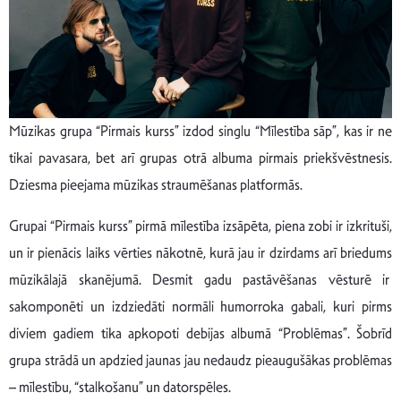
Mūzikas grupa “Pirmais kurss” izdod singlu “Mīlestība sāp”, kas ir ne
tikai pavasara, bet arī grupas otrā albuma pirmais priekšvēstnesis.
Dziesma pieejama mūzikas straumēšanas platformās.
Grupai “Pirmais kurss” pirmā mīlestība izsāpēta, piena zobi ir izkrituši,
un ir pienācis laiks vērties nākotnē, kurā jau ir dzirdams arī briedums
mūzikālajā skanējumā. Desmit gadu pastāvēšanas vēsturē ir
sakomponēti un izdziedāti normāli humorroka gabali, kuri pirms
diviem gadiem tika apkopoti debijas albumā “Problēmas”. Šobrīd
grupa strādā un apdzied jaunas jau nedaudz pieaugušākas problēmas
– mīlestību, “stalkošanu” un datorspēles.