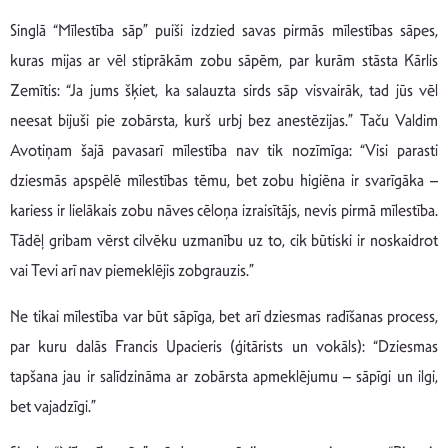
Singlā “Mīlestība sāp” puiši izdzied savas pirmās mīlestības sāpes,
kuras mijas ar vēl stiprākām zobu sāpēm, par kurām stāsta Kārlis
Zemītis: “Ja jums šķiet, ka salauzta sirds sāp visvairāk, tad jūs vēl
neesat bijuši pie zobārsta, kurš urbj bez anestēzijas.” Taču Valdim
Avotiņam šajā pavasarī mīlestība nav tik nozīmīga: “Visi parasti
dziesmās apspēlē mīlestības tēmu, bet zobu higiēna ir svarīgāka –
kariess ir lielākais zobu nāves cēloņa izraisītājs, nevis pirmā mīlestība.
Tādēļ gribam vērst cilvēku uzmanību uz to, cik būtiski ir noskaidrot
vai Tevi arī nav piemeklējis zobgrauzis.”
Ne tikai mīlestība var būt sāpīga, bet arī dziesmas radīšanas process,
par kuru dalās Francis Upacieris (ģitārists un vokāls): “Dziesmas
tapšana jau ir salīdzināma ar zobārsta apmeklējumu – sāpīgi un ilgi,
bet vajadzīgi.”