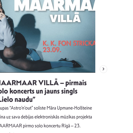
AARMAAR VILLĀ – pirmais
“Emocijas
olo koncerts un jauns singls
kļūt par
Lielo naudu”
izdod si
uzrakstī
upas “Astro’n’out” soliste Māra Upmane-Holšteine
Pēc ilgākas ra
cina uz sava debijas elektroniskās mūzikas projekta
dziesmu autors
ARMAAR pirmo solo koncertu Rīgā – 23.