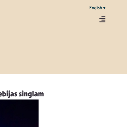
English▼
ebijas singlam