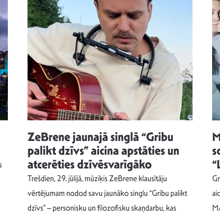
ZeBrene jaunajā singlā “Gribu
M
palikt dzīvs” aicina apstāties un
s
atcerēties dzīvēsvarīgāko
“
s
Trešdien, 29. jūlijā, mūziķis ZeBrene klausītāju
Gr
vērtējumam nodod savu jaunāko singlu “Gribu palikt
ai
dzīvs” – personisku un filozofisku skaņdarbu, kas
MA