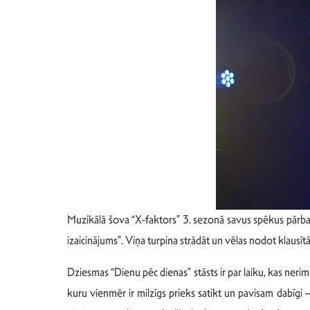
Muzikālā šova “X-faktors” 3. sezonā savus spēkus pārbaudī
izaicinājums”. Viņa turpina strādāt un vēlas nodot klausīt
Dziesmas “Dienu pēc dienas” stāsts ir par laiku, kas nerims
kuru vienmēr ir milzīgs prieks satikt un pavisam dabīgi –