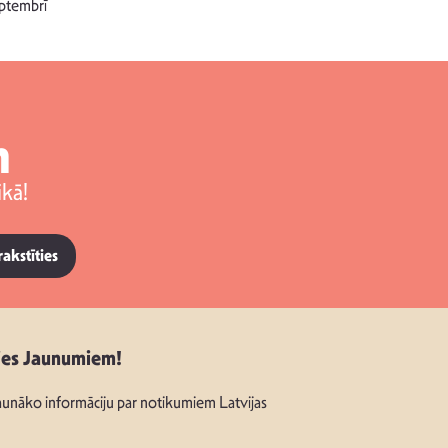
singlu “NESA
ptembrī
m
kā!
rakstīties
ies Jaunumiem!
unāko informāciju par notikumiem Latvijas