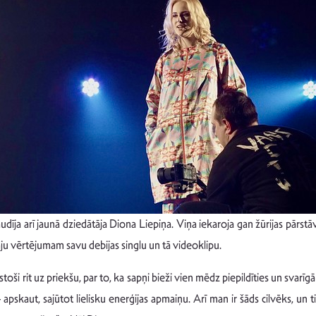
ja arī jaunā dziedātāja Diona Liepiņa. Viņa iekaroja gan žūrijas pārstāvj
āju vērtējumam savu debijas singlu un tā videoklipu.
toši rit uz priekšu, par to, ka sapņi bieži vien mēdz piepildīties un svarīgā
 apskaut, sajūtot lielisku enerģijas apmaiņu. Arī man ir šāds cilvēks, un t