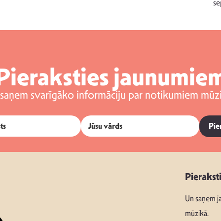
se
Pieraksties jaunumie
 saņem svarīgāko informāciju par notikumiem mūzi
Pie
Pierakst
Un saņem ja
mūzikā.