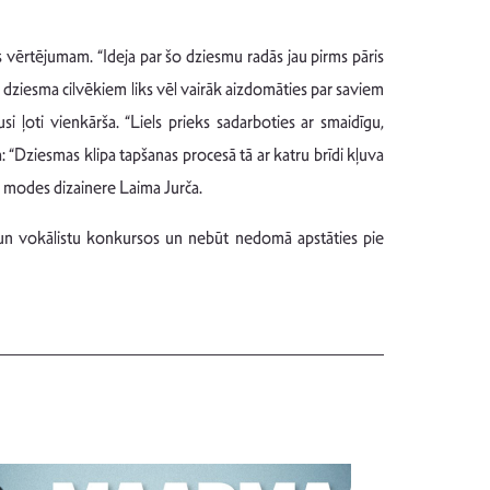
s vērtējumam. “Ideja par šo dziesmu radās jau pirms pāris
 ka dziesma cilvēkiem liks vēl vairāk aizdomāties par saviem
i ļoti vienkārša. “Liels prieks sadarboties ar smaidīgu,
: “Dziesmas klipa tapšanas procesā tā ar katru brīdi kļuva
 modes dizainere Laima Jurča.
s un vokālistu konkursos un nebūt nedomā apstāties pie