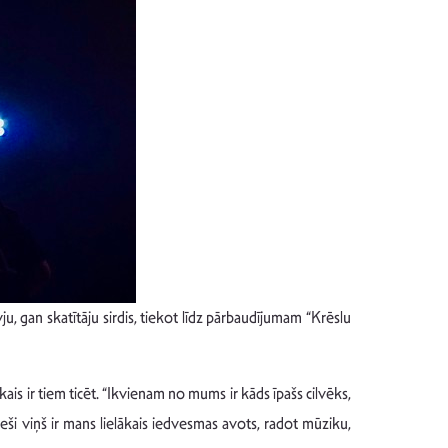
u, gan skatītāju sirdis, tiekot līdz pārbaudījumam “Krēslu
kais ir tiem ticēt. “Ikvienam no mums ir kāds īpašs cilvēks,
ieši viņš ir mans lielākais iedvesmas avots, radot mūziku,