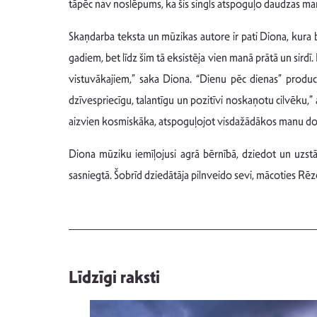
tāpēc nav noslēpums, ka šis singls atspoguļo daudzas ma
Skaņdarba teksta un mūzikas autore ir pati Diona, kura b
gadiem, bet līdz šim tā eksistēja vien manā prātā un sirdī.
vistuvākajiem,” saka Diona. “Dienu pēc dienas” producen
dzīvespriecīgu, talantīgu un pozitīvi noskaņotu cilvēku,”
aizvien kosmiskāka, atspoguļojot visdažādākos manu dom
Diona mūziku iemīļojusi agrā bērnībā, dziedot un uzst
sasniegtā. Šobrīd dziedātāja pilnveido sevi, mācoties R
Līdzīgi raksti