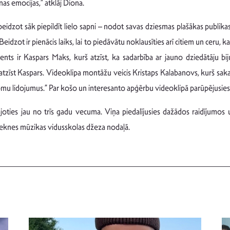
nas emocijas,” atklāj Diona.
eidzot sāk piepildīt lielo sapni – nodot savas dziesmas plašākas publika
 Beidzot ir pienācis laiks, lai to piedāvātu noklausīties arī citiem un ceru,
ts ir Kaspars Maks, kurš atzīst, ka sadarbība ar jauno dziedātāju bijus
 atzīst Kaspars. Videoklipa montāžu veicis Kristaps Kalabanovs, kurš saka
u lidojumus.” Par košo un interesanto apģērbu videoklipā parūpējusies
ājoties jau no trīs gadu vecuma. Viņa piedalījusies dažādos raidījumo
ēzeknes mūzikas vidusskolas džeza nodaļā.