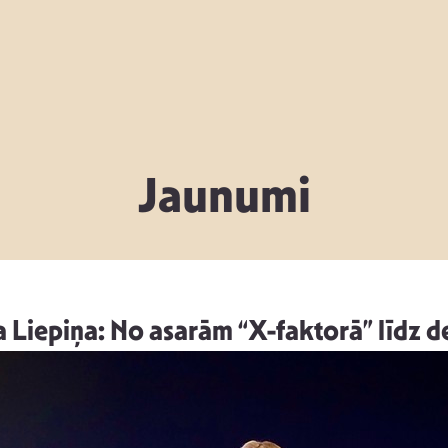
Jaunumi
Liepiņa: No asarām “X-faktorā” līdz d