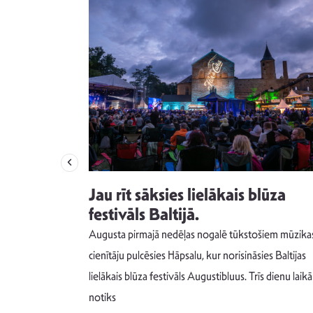
izdod
Jau rīt sāksies lielākais blūza
s nav ko
festivāls Baltijā.
Augusta pirmajā nedēļas nogalē tūkstošiem mūzika
m un spējai
cienītāju pulcēsies Hāpsalu, kur norisināsies Baltijas
 šādu noskaņu
lielākais blūza festivāls Augustibluus. Trīs dienu laikā
notiks