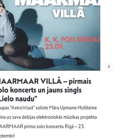
AARMAAR VILLĀ – pirmais
“Emocijas
olo koncerts un jauns singls
kļūt par
Lielo naudu”
izdod si
uzrakstī
upas “Astro’n’out” soliste Māra Upmane-Holšteine
Pēc ilgākas ra
cina uz sava debijas elektroniskās mūzikas projekta
dziesmu autors
ARMAAR pirmo solo koncertu Rīgā – 23.
singlu “NESA
ptembrī