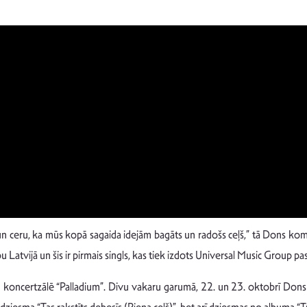
un ceru, ka mūs kopā sagaida idejām bagāts un radošs ceļš,” tā Dons kom
Latvijā un šis ir pirmais singls, kas tiek izdots Universal Music Group pa
koncertzālē “Palladium”. Divu vakaru garumā, 22. un 23. oktobrī Dons 