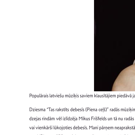
Populārais latviešu mūziķis saviem klausītājiem piedāvā j
Dziesma “Tas rakstīts debesīs (Piena ceļš)” radās mūzi
dzejas rindām vēl izlīdzēja Mikus Frišfelds un tā nu radā
vai vienkārši lūkojoties debesīs. Mani pārņem neaprakstā