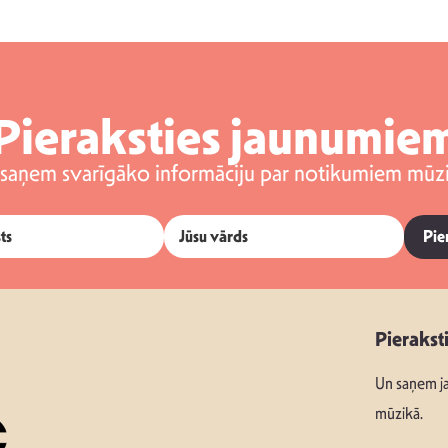
Pieraksties jaunumie
 saņem svarīgāko informāciju par notikumiem mūzi
Pie
Pierakst
Un saņem ja
mūzikā.