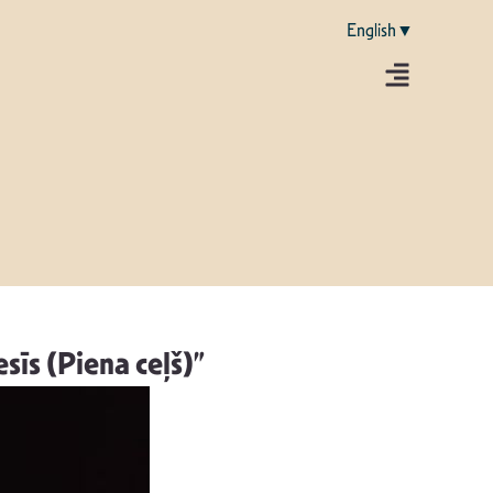
English▼
sīs (Piena ceļš)”