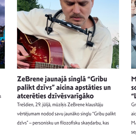
ZeBrene jaunajā singlā “Gribu
M
palikt dzīvs” aicina apstāties un
s
atcerēties dzīvēsvarīgāko
“
s
Trešdien, 29. jūlijā, mūziķis ZeBrene klausītāju
Gr
vērtējumam nodod savu jaunāko singlu “Gribu palikt
ai
dzīvs” – personisku un filozofisku skaņdarbu, kas
MA
se