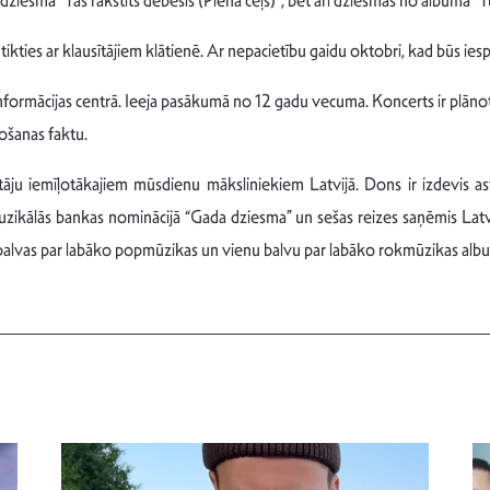
sī dziesma “Tas rakstīts debesīs (Piena ceļš)”, bet arī dziesmas no albuma 
pēja tikties ar klausītājiem klātienē. Ar nepacietību gaidu oktobri, kad būs 
nformācijas centrā. Ieeja pasākumā no 12 gadu vecuma. Koncerts ir plānot
mošanas faktu.
tāju iemīļotākajiem mūsdienu māksliniekiem Latvijā. Dons ir izdevis a
uzikālās bankas nominācijā “Gada dziesma” un sešas reizes saņēmis Latv
a balvas par labāko popmūzikas un vienu balvu par labāko rokmūzikas alb