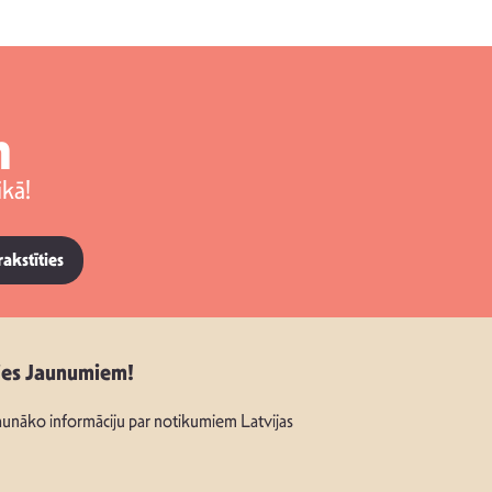
m
kā!
rakstīties
ies Jaunumiem!
unāko informāciju par notikumiem Latvijas