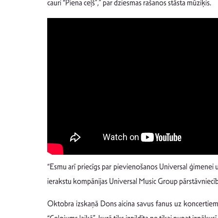
cauri “Piena ceļš”,” par dziesmas rašanos stāsta mūziķis.
“Esmu arī priecīgs par pievienošanos Universal ģimenei 
ierakstu kompānijas Universal Music Group pārstāvniecību 
Oktobra izskaņā Dons aicina savus fanus uz koncertiem 