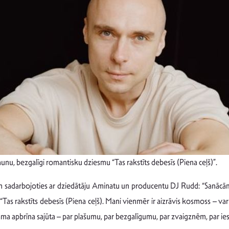
aunu, bezgalīgi romantisku dziesmu “Tas rakstīts debesīs (Piena ceļš)”.
ķim sadarbojoties ar dziedātāju Aminatu un producentu DJ Rudd: “Sanācām
s “Tas rakstīts debesīs (Piena ceļš). Mani vienmēr ir aizrāvis kosmoss – v
ma apbrīna sajūta – par plašumu, par bezgalīgumu, par zvaigznēm, par iesp