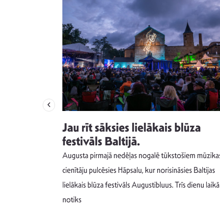
izdod
Jau rīt sāksies lielākais blūza
s nav ko
festivāls Baltijā.
Augusta pirmajā nedēļas nogalē tūkstošiem mūzika
m un spējai
cienītāju pulcēsies Hāpsalu, kur norisināsies Baltijas
 šādu noskaņu
lielākais blūza festivāls Augustibluus. Trīs dienu laikā
notiks