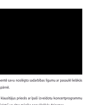
entē savu noslēgto sadarbības līgumu ar pasaulē lielākās
spārnē.
klausītājus priecēs ar īpaši izveidotu koncertprogrammu