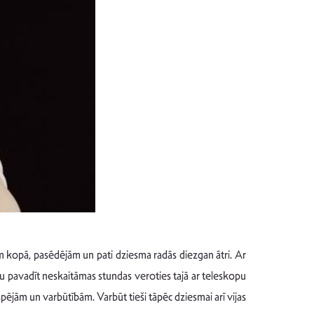
 kopā, pasēdējām un pati dziesma radās diezgan ātri. Ar
aru pavadīt neskaitāmas stundas veroties tajā ar teleskopu
ējām un varbūtībām. Varbūt tieši tāpēc dziesmai arī vijas