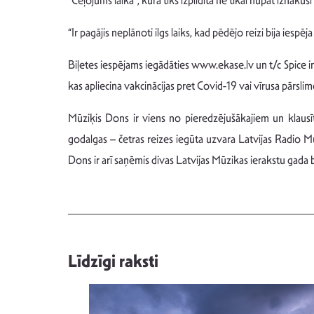
“Ceļojums laikā”, kurā tiks izpildīta ne tikai nupat iznāku
“Ir pagājis neplānoti ilgs laiks, kad pēdējo reizi bija ies
Biļetes iespējams iegādāties www.ekase.lv un t/c Spice i
kas apliecina vakcinācijas pret Covid-19 vai vīrusa pārsli
Mūziķis Dons ir viens no pieredzējušākajiem un klausī
godalgas – četras reizes iegūta uzvara Latvijas Radio M
Dons ir arī saņēmis divas Latvijas Mūzikas ierakstu gad
Līdzīgi raksti