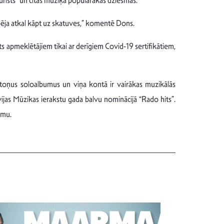
“Tūrists” un citas mūziķa populārākās dziesmas.
iespēja atkal kāpt uz skatuves,” komentē Dons.
s apmeklētājiem tikai ar derīgiem Covid-19 sertifikātiem,
stoņus soloalbumus un viņa kontā ir vairākas muzikālās
ijas Mūzikas ierakstu gada balvu nominācijā “Rado hits”.
umu.