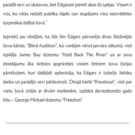
parādīt sevi uz skatuves, bet Edgaram piemīt abas šīs spējas. Viņam ir
viss, ko vēlas redzēt publika, tāpēc nav iespējams viņu neizvēlēties
turpmākai dalībai šovā.”
Iepriekš jau vēstījām, ka līdz šim Edgars pārvarējis divas līdzšinējās
šova kārtas. “Blind Audition”, ko varējām vērot janvāra sākumā, viņš
izpildīja James Bay dziesmu ”Hold Back The River” un ar savu
dziedājumu lika krēslos apgriezties visiem četriem šova žūrijas
pārstāvjiem, kuri tādējādi apliecināja, ka Edgars ir izdarījis lielisku
darbu un parādījis sevi pārliecinoši. Otrajā kārtā “Knockout”, viņš par
vietu šovā cīnījās ar divām meitenēm, izpildot deviņdesmito gadu
hitu – George Michael dziesmu “Freedom”.