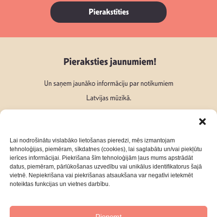
Pierakstīties
Pieraksties jaunumiem!
Un saņem jaunāko informāciju par notikumiem
Latvijas mūzikā.
Lai nodrošinātu vislabāko lietošanas pieredzi, mēs izmantojam
tehnoloģijas, piemēram, sīkdatnes (cookies), lai saglabātu un/vai piekļūtu
ierīces informācijai. Piekrišana šīm tehnoloģijām ļaus mums apstrādāt
Seko mums:
datus, piemēram, pārlūkošanas uzvedību vai unikālus identifikatorus šajā
vietnē. Nepiekrišana vai piekrišanas atsaukšana var negatīvi ietekmēt
noteiktas funkcijas un vietnes darbību.
Pieņemt