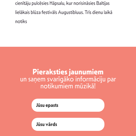
T
cienītāju pulcēsies Hāpsalu, kur norisināsies Baltijas
v
lielākais blūza festivāls Augustibluus. Trīs dienu laikā
d
notiks
Pieraksties jaunumiem
un saņem svarīgāko informāciju par
notikumiem mūzikā!