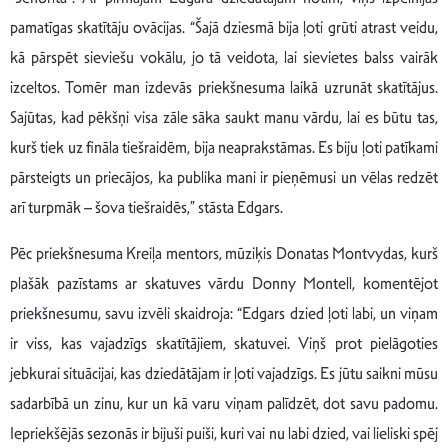
pamatīgas skatītāju ovācijas. “Šajā dziesmā bija ļoti grūti atrast veidu,
kā pārspēt sieviešu vokālu, jo tā veidota, lai sievietes balss vairāk
izceltos. Tomēr man izdevās priekšnesuma laikā uzrunāt skatītājus.
Sajūtas, kad pēkšņi visa zāle sāka saukt manu vārdu, lai es būtu tas,
kurš tiek uz fināla tiešraidēm, bija neaprakstāmas. Es biju ļoti patīkami
pārsteigts un priecājos, ka publika mani ir pieņēmusi un vēlas redzēt
arī turpmāk – šova tiešraidēs,” stāsta Edgars.
Pēc priekšnesuma Kreiļa mentors, mūziķis Donatas Montvydas, kurš
plašāk pazīstams ar skatuves vārdu Donny Montell, komentējot
priekšnesumu, savu izvēli skaidroja: “Edgars dzied ļoti labi, un viņam
ir viss, kas vajadzīgs skatītājiem, skatuvei. Viņš prot pielāgoties
jebkurai situācijai, kas dziedātājam ir ļoti vajadzīgs. Es jūtu saikni mūsu
sadarbībā un zinu, kur un kā varu viņam palīdzēt, dot savu padomu.
Iepriekšējās sezonās ir bijuši puiši, kuri vai nu labi dzied, vai lieliski spēj