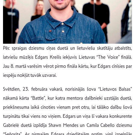
Pēc spraigas dziesmu cīņas duetā un lietuviešu skatītāju atbalstīts,
latviešu mūziķis Edgars Kreilis iekļuvis Lietuvas “The Voice” finālā.
Jau 8. martā varēsim vērot pirmo fināla kārtu, kur Edgars cīnīsies par
iespēju nokļūt tuvāk uzvarai.
Svētdien, 23. februāra vakarā, norisinājās šova “Lietuvos Balsas”
nākamā kārta “Battle”, kur katra mentora dalībnieki uzstājās duetā,
priekšnesuma laikā cīnoties vienam pret otru, lai tālāko dalību šovā
turpinātu tikai viens no viņiem. Edgars un viņa šī vakara konkurente
Gabrielė duetā izpildīja Shawn Mendes un Camila Cabello dziesmu
“Señorita”. Ar pirmajām Edgara dziedātajām notīm, viņš izpelnījās