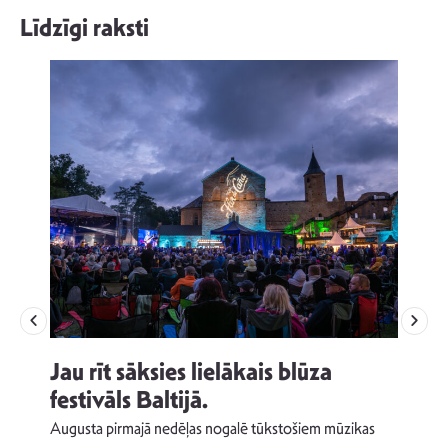
Līdzīgi raksti
Jau rīt sāksies lielākais blūza
festivāls Baltijā.
p
Augusta pirmajā nedēļas nogalē tūkstošiem mūzikas