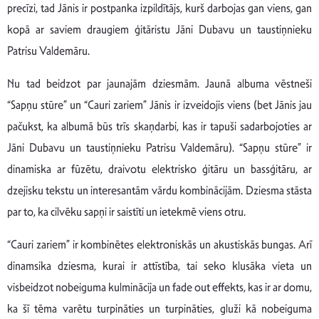
precīzi, tad Jānis ir postpanka izpildītājs, kurš darbojas gan viens, gan
kopā ar saviem draugiem ģitāristu Jāni Dubavu un taustiņnieku
Patrisu Valdemāru.
Nu tad beidzot par jaunajām dziesmām. Jaunā albuma vēstneši
“Sapņu stūre” un “Cauri zariem” Jānis ir izveidojis viens (bet Jānis jau
pačukst, ka albumā būs trīs skaņdarbi, kas ir tapuši sadarbojoties ar
Jāni Dubavu un taustiņnieku Patrisu Valdemāru). “Sapņu stūre” ir
dinamiska ar fūzētu, draivotu elektrisko ģitāru un bassģitāru, ar
dzejisku tekstu un interesantām vārdu kombinācijām. Dziesma stāsta
par to, ka cilvēku sapņi ir saistīti un ietekmē viens otru.
“Cauri zariem” ir kombinētes elektroniskās un akustiskās bungas. Arī
dinamsika dziesma, kurai ir attīstība, tai seko klusāka vieta un
visbeidzot nobeiguma kulminācija un fade out effekts, kas ir ar domu,
ka šī tēma varētu turpināties un turpināties, gluži kā nobeiguma