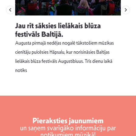
Jau rīt sāksies lielākais blūza
festivāls Baltijā.
p
Augusta pirmajā nedēļas nogalē tūkstošiem mūzikas
T
cienītāju pulcēsies Hāpsalu, kur norisināsies Baltijas
v
lielākais blūza festivāls Augustibluus. Trīs dienu laikā
d
notiks
Pieraksties jaunumiem
un saņem svarīgāko informāciju par
notikumiem mūzikā!