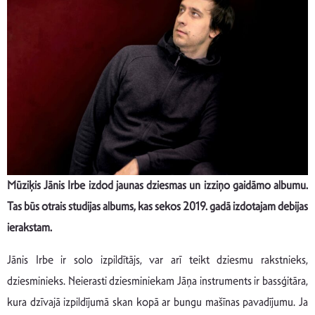
Mūziķis Jānis Irbe izdod jaunas dziesmas un izziņo gaidāmo albumu.
Tas būs otrais studijas
albums, kas sekos 2019. gadā izdotajam debijas
ierakstam.
Jānis Irbe ir solo izpildītājs, var arī teikt dziesmu rakstnieks,
dziesminieks. Neierasti dziesminiekam Jāņa instruments ir bassģitāra,
kura dzīvajā izpildījumā skan kopā ar bungu mašīnas pavadījumu. Ja