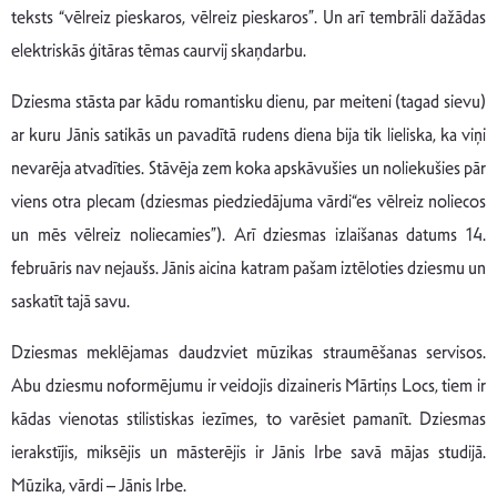
teksts “vēlreiz pieskaros, vēlreiz pieskaros”. Un arī tembrāli dažādas
elektriskās ģitāras tēmas caurvij skaņdarbu.
Dziesma stāsta par kādu romantisku dienu, par meiteni (tagad sievu)
ar kuru Jānis satikās un pavadītā rudens diena bija tik lieliska, ka viņi
nevarēja atvadīties. Stāvēja zem koka apskāvušies un noliekušies pār
viens otra plecam (dziesmas piedziedājuma vārdi“es vēlreiz noliecos
un mēs vēlreiz noliecamies”). Arī dziesmas izlaišanas datums 14.
februāris nav nejaušs. Jānis aicina katram pašam iztēloties dziesmu un
saskatīt tajā savu.
Dziesmas meklējamas daudzviet mūzikas straumēšanas servisos.
Abu dziesmu noformējumu ir veidojis dizaineris Mārtiņs Locs, tiem ir
kādas vienotas stilistiskas iezīmes, to varēsiet pamanīt. Dziesmas
ierakstījis, miksējis un māsterējis ir Jānis Irbe savā mājas studijā.
Mūzika, vārdi – Jānis Irbe.