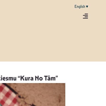
English▼
ziesmu “Kura No Tām”