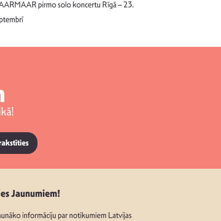
dziesmu autors
ARMAAR pirmo solo koncertu Rīgā – 23.
singlu “NESA
ptembrī
m
kā!
rakstīties
ies Jaunumiem!
unāko informāciju par notikumiem Latvijas