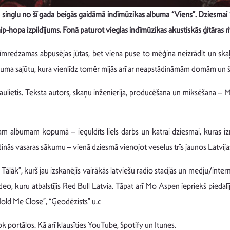
 singlu no šī gada beigās gaidāmā indīmūzikas albuma “Viens”. Dziesmai
p-hopa izpildījums. Fonā paturot vieglas indīmūzikas akustiskās ģitāras rit
acīmredzamas abpusējas jūtas, bet viena puse to mēģina neizrādīt un skaļ
ukuma sajūtu, kura vienlīdz tomēr mijās arī ar neapstādināmām domām un
Saulietis. Teksta autors, skaņu inženierija, producēšana un miksēšana 
 albumam kopumā – ieguldīts liels darbs un katrai dziesmai, kuras iznā
dinās vasaras sākumu – vienā dziesmā vienojot veselus trīs jaunos Latvija
ālāk”, kurš jau izskanējis vairākās latviešu radio stacijās un medju/int
, kuru atbalstījis Red Bull Latvia. Tāpat arī Mo Aspen iepriekš piedalīj
“Hold Me Close”, “Ģeodēzists” u.c
portālos. Kā arī klausīties YouTube, Spotify un Itunes.