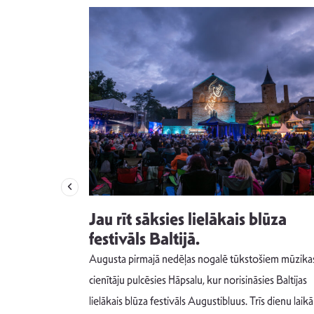
izdod
Jau rīt sāksies lielākais blūza
s nav ko
festivāls Baltijā.
Augusta pirmajā nedēļas nogalē tūkstošiem mūzika
m un spējai
cienītāju pulcēsies Hāpsalu, kur norisināsies Baltijas
 šādu noskaņu
lielākais blūza festivāls Augustibluus. Trīs dienu laikā