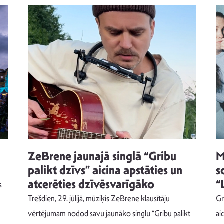
ZeBrene jaunajā singlā “Gribu
M
palikt dzīvs” aicina apstāties un
s
atcerēties dzīvēsvarīgāko
“
s
Trešdien, 29. jūlijā, mūziķis ZeBrene klausītāju
Gr
vērtējumam nodod savu jaunāko singlu “Gribu palikt
ai