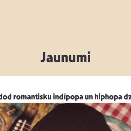
Jaunumi
dod romantisku indīpopa un hiphopa d