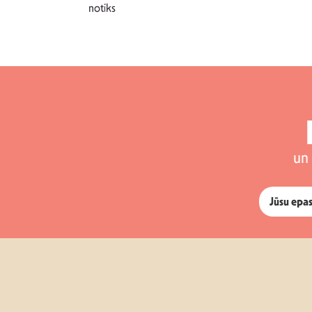
notiks
un