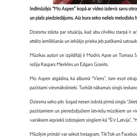
Indīmūziķis “Mo Aspen” kopā ar video izdevis savu otro
un plašs piedziedājums. Aiz kura seko neliels melodisks hi
Dziesma stāsta par situāciju, kad abu cilvēku starpā ir 
attēlo iemīlēšanās un iekšējo prieka jeb patīkamā satra
Mūzikas autori un izpildītāji ir Modris Apse un Tomass 
režija Kaspars Merklins un Edgars Granits.
Mo Aspen atgādina, ka albumā “Viens”, tam esot otrajam
pazīstami viesmākslinieki. Turklāt nākamais singls ieskan
Dziesma seko pēc šogad nesen izdotā pirmā singla “Jāiet T
pazīstamiem un pieredzējušiem latviešu mūziķiem un video
vairākiem iepriekš izdotajiem singliem kā “Šī ir Latvija”, 
Mūziķim primāri var sekot Instagram, TikTok un Facebook 