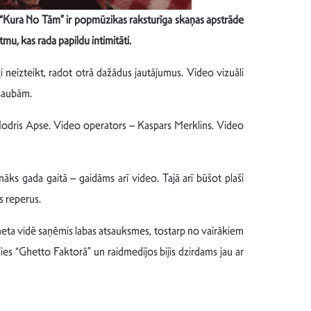
 “Kura No Tām” ir popmūzikas raksturīga skaņas apstrāde
mu, kas rada papildu intimitāti.
i neizteikt, radot otrā dažādus jautājumus. Video vizuāli
 šaubām.
– Modris Apse. Video operators – Kaspars Merklins. Video
ks gada gaitā – gaidāms arī video. Tajā arī būšot plaši
s reperus.
erneta vidē saņēmis labas atsauksmes, tostarp no vairākiem
ies “Ghetto Faktorā” un raidmedijos bijis dzirdams jau ar