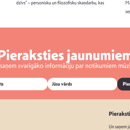
dzīvs” – personisku un filozofisku skaņdarbu, kas
MA
se
Pieraksties jaunumie
 saņem svarīgāko informāciju par notikumiem mūzi
Pie
Pierakst
Un saņem ja