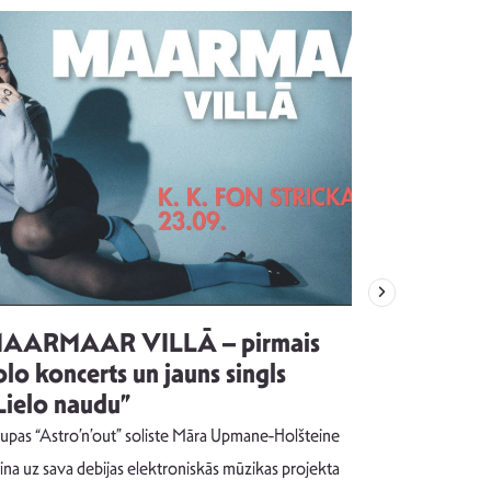
AARMAAR VILLĀ – pirmais
“Emocijas
olo koncerts un jauns singls
kļūt par
Lielo naudu”
izdod si
uzrakstī
upas “Astro’n’out” soliste Māra Upmane-Holšteine
Pēc ilgākas ra
cina uz sava debijas elektroniskās mūzikas projekta