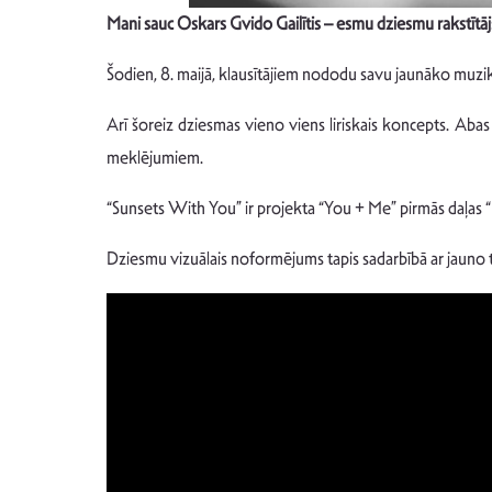
Mani sauc Oskars Gvido Gailītis – esmu dziesmu rakstītāj
Šodien, 8. maijā, klausītājiem nododu savu jaunāko muz
Arī šoreiz dziesmas vieno viens liriskais koncepts. Abas 
meklējumiem.
“Sunsets With You” ir projekta “You + Me” pirmās daļas 
Dziesmu vizuālais noformējums tapis sadarbībā ar jauno tal