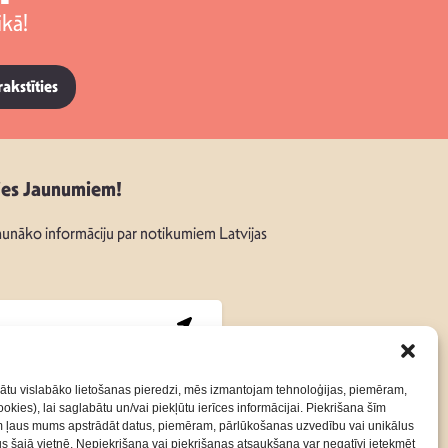
kā!
rakstīties
ies Jaunumiem!
unāko informāciju par notikumiem Latvijas
:
ātu vislabāko lietošanas pieredzi, mēs izmantojam tehnoloģijas, piemēram,
okies), lai saglabātu un/vai piekļūtu ierīces informācijai. Piekrišana šīm
m ļaus mums apstrādāt datus, piemēram, pārlūkošanas uzvedību vai unikālus
Kontakti
Privātuma Politika
rus šajā vietnē. Nepiekrišana vai piekrišanas atsaukšana var negatīvi ietekmēt