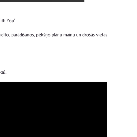
ith You”.
egaidīto, parādīšanos, pēkšņo plānu maiņu un drošās vietas
ka).