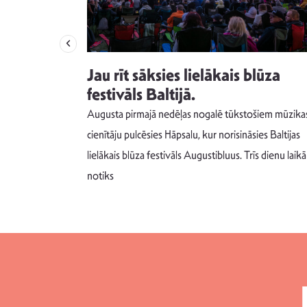
izdod
Jau rīt sāksies lielākais blūza
s nav ko
festivāls Baltijā.
Augusta pirmajā nedēļas nogalē tūkstošiem mūzika
m un spējai
cienītāju pulcēsies Hāpsalu, kur norisināsies Baltijas
 šādu noskaņu
lielākais blūza festivāls Augustibluus. Trīs dienu laikā
notiks