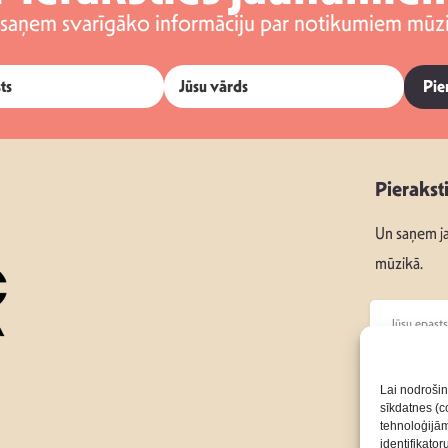
 saņem svarīgāko informāciju par notikumiem mūzi
Pie
Pierakst
Un saņem ja
mūzikā.
Seko mums
Lai nodrošin
sīkdatnes (co
tehnoloģijā
Par Mums
identifikato