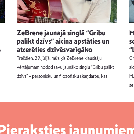
ZeBrene jaunajā singlā “Gribu
M
palikt dzīvs” aicina apstāties un
s
atcerēties dzīvēsvarīgāko
“
s
Trešdien, 29. jūlijā, mūziķis ZeBrene klausītāju
Gr
vērtējumam nodod savu jaunāko singlu “Gribu palikt
ai
dzīvs” – personisku un filozofisku skaņdarbu, kas
MA
se
Pieraksties jaunumie