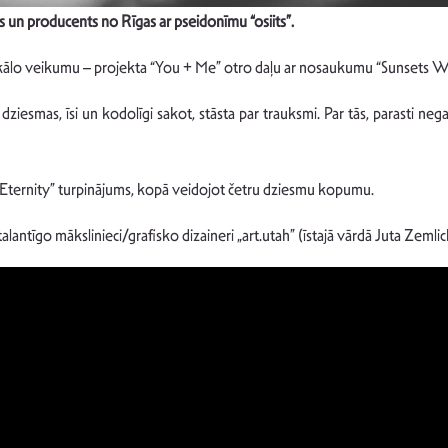
s un producents no Rīgas ar pseidonīmu “osiits”.
ikālo veikumu – projekta “You + Me” otro daļu ar nosaukumu “Sunsets W
dziesmas, īsi un kodolīgi sakot, stāsta par trauksmi. Par tās, parasti n
“Eternity” turpinājums, kopā veidojot četru dziesmu kopumu.
antīgo mākslinieci/grafisko dizaineri „art.utah” (īstajā vārdā Juta Zemlic