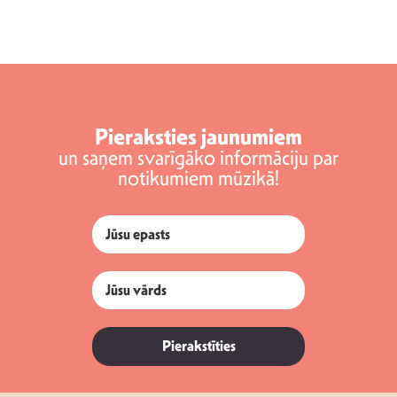
Pieraksties jaunumiem
un saņem svarīgāko informāciju par
notikumiem mūzikā!
Pierakstīties