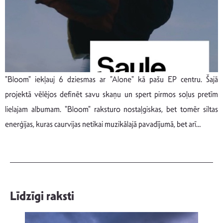
"Bloom" iekļauj 6 dziesmas ar "Alone" kā pašu EP centru. Šajā
projektā vēlējos definēt savu skaņu un spert pirmos soļus pretīm
lielajam albumam. "Bloom" raksturo nostaļgiskas, bet tomēr siltas
enerģijas, kuras caurvijas netikai muzikālajā pavadījumā, bet arī…
Līdzīgi raksti