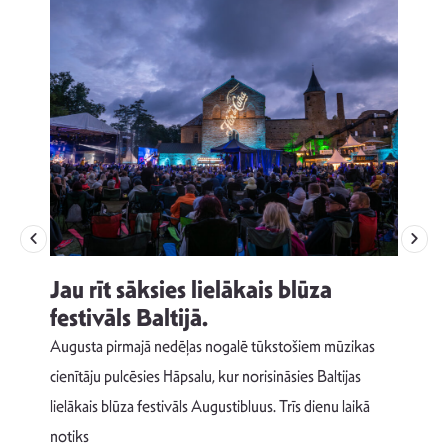
Jau rīt sāksies lielākais blūza
festivāls Baltijā.
p
Augusta pirmajā nedēļas nogalē tūkstošiem mūzikas
T
cienītāju pulcēsies Hāpsalu, kur norisināsies Baltijas
v
lielākais blūza festivāls Augustibluus. Trīs dienu laikā
d
notiks