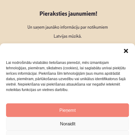
Pieraksties jaunumiem!
Un saņem jaunāko informāciju par notikumiem
Latvijas mūzikā.
Lai nodrošinātu vislabāko lietošanas pieredzi, mēs izmantojam
tehnoloģijas, piemēram, sīkdatnes (cookies), lai saglabātu un/vai piekļūtu
ierīces informācijai. Piekrišana šīm tehnoloģijām ļaus mums apstrādāt
Seko mums:
datus, piemēram, pārlūkošanas uzvedību vai unikālus identifikatorus šajā
vietnē. Nepiekrišana vai piekrišanas atsaukšana var negatīvi ietekmēt
noteiktas funkcijas un vietnes darbību.
Pieņemt
Par mums
Kontakti
Noraidīt
Privātuma Politika