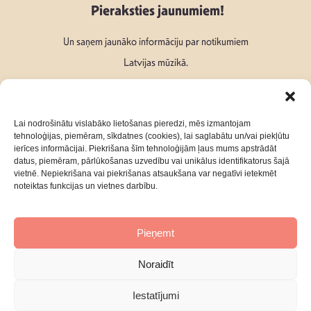
Pieraksties jaunumiem!
Un saņem jaunāko informāciju par notikumiem
Latvijas mūzikā.
Lai nodrošinātu vislabāko lietošanas pieredzi, mēs izmantojam
tehnoloģijas, piemēram, sīkdatnes (cookies), lai saglabātu un/vai piekļūtu
ierīces informācijai. Piekrišana šīm tehnoloģijām ļaus mums apstrādāt
Seko mums:
datus, piemēram, pārlūkošanas uzvedību vai unikālus identifikatorus šajā
vietnē. Nepiekrišana vai piekrišanas atsaukšana var negatīvi ietekmēt
noteiktas funkcijas un vietnes darbību.
Pieņemt
Par mums
Kontakti
Noraidīt
Privātuma Politika
Iestatījumi