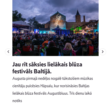
Jau rīt sāksies lielākais blūza
festivāls Baltijā.
p
Augusta pirmajā nedēļas nogalē tūkstošiem mūzikas
T
cienītāju pulcēsies Hāpsalu, kur norisināsies Baltijas
v
lielākais blūza festivāls Augustibluus. Trīs dienu laikā
d
notiks