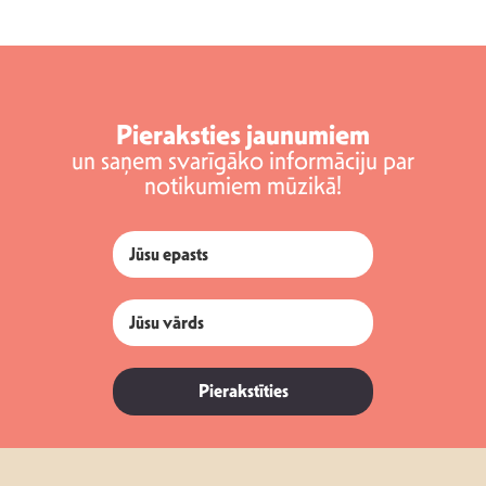
Pieraksties jaunumiem
un saņem svarīgāko informāciju par
notikumiem mūzikā!
Pierakstīties