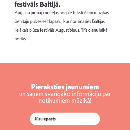
festivāls Baltijā.
p
Augusta pirmajā nedēļas nogalē tūkstošiem mūzikas
T
cienītāju pulcēsies Hāpsalu, kur norisināsies Baltijas
v
lielākais blūza festivāls Augustibluus. Trīs dienu laikā
d
notiks
Pieraksties jaunumiem
un saņem svarīgāko informāciju par
notikumiem mūzikā!