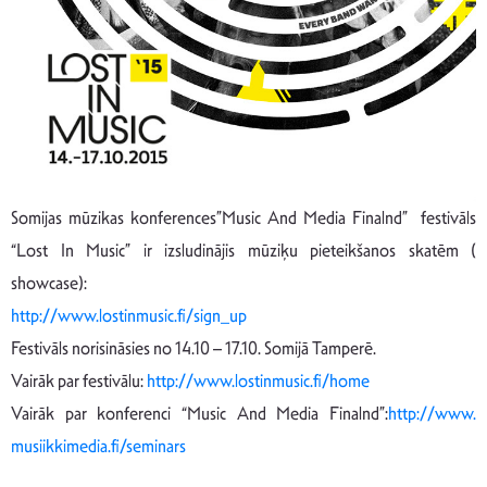
Somijas mūzikas konferences”Music And Media Finalnd” festivāls
“Lost In Music” ir izsludinājis mūziķu pieteikšanos skatēm (
showcase):
http://www.lostinmusic.fi/
sign_up
Festivāls norisināsies no 14.10 – 17.10. Somijā Tamperē.
Vairāk par festivālu:
http://www.
lostinmusic.fi/home
Vairāk par konferenci “Music And Media Finalnd”:
http://www.
musiikkimedia.fi/seminars