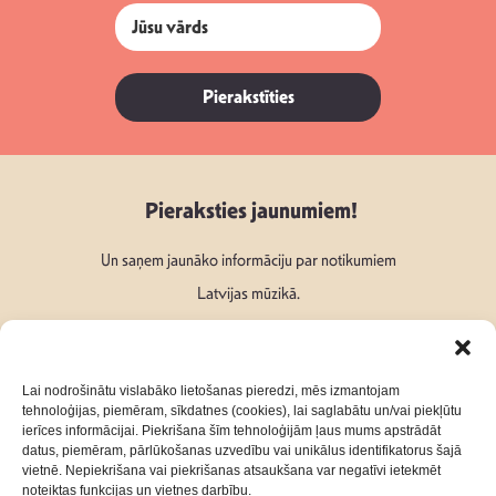
Pierakstīties
Pieraksties jaunumiem!
Un saņem jaunāko informāciju par notikumiem
Latvijas mūzikā.
Lai nodrošinātu vislabāko lietošanas pieredzi, mēs izmantojam
tehnoloģijas, piemēram, sīkdatnes (cookies), lai saglabātu un/vai piekļūtu
ierīces informācijai. Piekrišana šīm tehnoloģijām ļaus mums apstrādāt
Seko mums:
datus, piemēram, pārlūkošanas uzvedību vai unikālus identifikatorus šajā
vietnē. Nepiekrišana vai piekrišanas atsaukšana var negatīvi ietekmēt
noteiktas funkcijas un vietnes darbību.