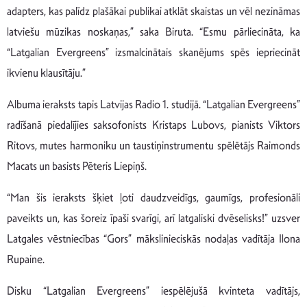
adapters, kas palīdz plašākai publikai atklāt skaistas un vēl nezināmas
latviešu mūzikas noskaņas,” saka Biruta. “Esmu pārliecināta, ka
“Latgalian Evergreens” izsmalcinātais skanējums spēs iepriecināt
ikvienu klausītāju.”
Albuma ieraksts tapis Latvijas Radio 1. studijā. “Latgalian Evergreens”
radīšanā piedalījies saksofonists Kristaps Lubovs, pianists Viktors
Ritovs, mutes harmoniku un taustiņinstrumentu spēlētājs Raimonds
Macats un basists Pēteris Liepiņš.
“Man šis ieraksts šķiet ļoti daudzveidīgs, gaumīgs, profesionāli
paveikts un, kas šoreiz īpaši svarīgi, arī latgaliski dvēselisks!” uzsver
Latgales vēstniecības “Gors” mākslinieciskās nodaļas vadītāja Ilona
Rupaine.
Disku “Latgalian Evergreens” iespēlējušā kvinteta vadītājs,