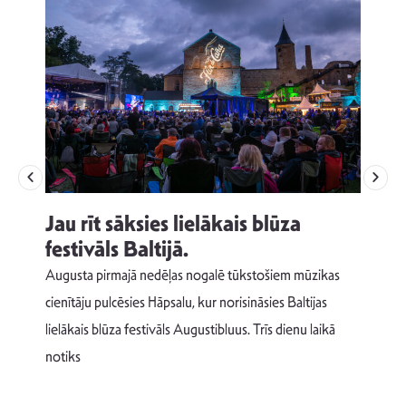
Jau rīt sāksies lielākais blūza
festivāls Baltijā.
p
Augusta pirmajā nedēļas nogalē tūkstošiem mūzikas
T
cienītāju pulcēsies Hāpsalu, kur norisināsies Baltijas
v
lielākais blūza festivāls Augustibluus. Trīs dienu laikā
d
notiks