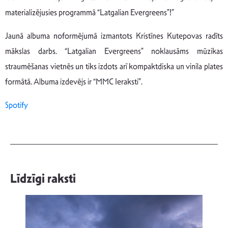
materializējusies programmā “Latgalian Evergreens”!”
Jaunā albuma noformējumā izmantots Kristīnes Kutepovas radīts
mākslas darbs. “Latgalian Evergreens” noklausāms mūzikas
straumēšanas vietnēs un tiks izdots arī kompaktdiska un vinila plates
formātā. Albuma izdevējs ir “MMC Ieraksti”.
Spotify
Līdzīgi raksti