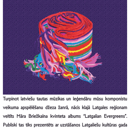
Turpinot latviešu tautas mūzikas un leģendāru mūsu komponistu
veikuma apspēlēšanu džeza žanrā, nācis klajā Latgales reģionam
veltīts Māra Briežkalna kvinteta albums “Latgalian Evergreens”.
Publiski tas tiks prezentēts ar uzstāšanos Latgaliešu kultūras gada