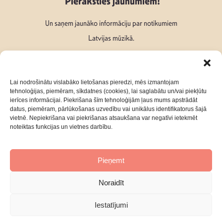
Pieraksties jaunumiem!
Un saņem jaunāko informāciju par notikumiem
Latvijas mūzikā.
Lai nodrošinātu vislabāko lietošanas pieredzi, mēs izmantojam
tehnoloģijas, piemēram, sīkdatnes (cookies), lai saglabātu un/vai piekļūtu
ierīces informācijai. Piekrišana šīm tehnoloģijām ļaus mums apstrādāt
Seko mums:
datus, piemēram, pārlūkošanas uzvedību vai unikālus identifikatorus šajā
vietnē. Nepiekrišana vai piekrišanas atsaukšana var negatīvi ietekmēt
noteiktas funkcijas un vietnes darbību.
Pieņemt
Par mums
Kontakti
Noraidīt
Privātuma Politika
Iestatījumi