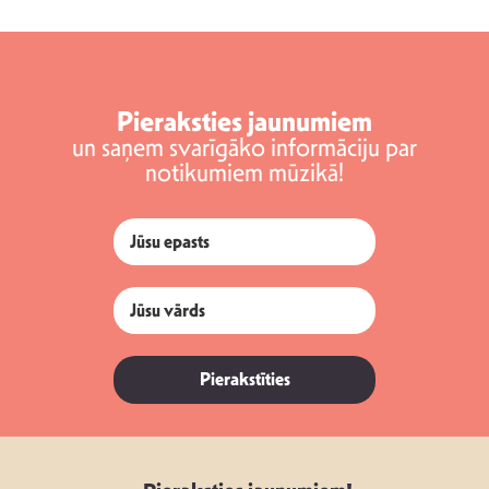
Pieraksties jaunumiem
un saņem svarīgāko informāciju par
notikumiem mūzikā!
Pierakstīties