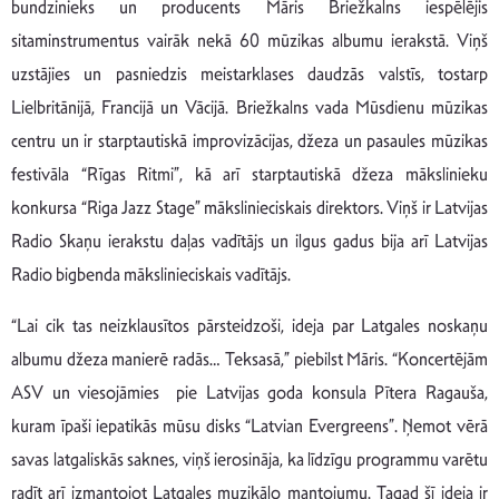
bundzinieks un producents Māris Briežkalns iespēlējis
sitaminstrumentus vairāk nekā 60 mūzikas albumu ierakstā. Viņš
uzstājies un pasniedzis meistarklases daudzās valstīs, tostarp
Lielbritānijā, Francijā un Vācijā. Briežkalns vada Mūsdienu mūzikas
centru un ir starptautiskā improvizācijas, džeza un pasaules mūzikas
festivāla “Rīgas Ritmi”, kā arī starptautiskā džeza mākslinieku
konkursa “Riga Jazz Stage” mākslinieciskais direktors. Viņš ir Latvijas
Radio Skaņu ierakstu daļas vadītājs un ilgus gadus bija arī Latvijas
Radio bigbenda mākslinieciskais vadītājs.
“Lai cik tas neizklausītos pārsteidzoši, ideja par Latgales noskaņu
albumu džeza manierē radās… Teksasā,” piebilst Māris. “Koncertējām
ASV un viesojāmies pie Latvijas goda konsula Pītera Ragauša,
kuram īpaši iepatikās mūsu disks “Latvian Evergreens”. Ņemot vērā
savas latgaliskās saknes, viņš ierosināja, ka līdzīgu programmu varētu
radīt arī izmantojot Latgales muzikālo mantojumu. Tagad šī ideja ir