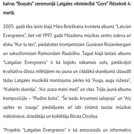
balvas “Boņuks” ceremonijā Latgales vēstniecībā “Gors” Rēzeknē 4.
martā.
2005. gadā tika laists klajā Māra Briežkalna kvinteta albums “Latvian
Evergreens”, bet vēl 1997. gadā Mūsdienu mūzikas centrs izdeva arī
disku “Kur tu teci”, piedaloties trompetistam Gunāram Rozenbergam
un saksofonistam Raimondam Raubiško. Tagad klajā laistais albums
“Latgalian Evergreens” ir kā loģisks nākamais solis, piedāvājot
kvalitatīva džeza mīlētājiem no jauna un citādākā skanējumā izbaudīt
tādas Latgales muzikālā mantojuma pērles kā “Auga, auga rūžeņa”,
“Kukleits skanēja”, “Aiz azara malni meži” un citas. Trijās jaunā albuma
kompozīcijās – “Rudins bolss”, “Še lazdu kryumeņi salopoja” un “Aiz
upītes es izaugu” piedalījusies arī labi zināmā tautas mūzikas
māksliniece, dziedātāja un koklētāja Biruta Ozoliņa.
“Projekts “Latgalian Evergreens” ir kā emocionāls un informatīvs