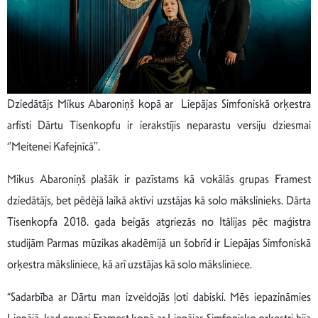
Dziedātājs Mikus Abaroniņš kopā ar Liepājas Simfoniskā orķestra
arfisti Dārtu Tisenkopfu ir ierakstījis neparastu versiju dziesmai
‘’Meitenei Kafejnīcā’’.
Mikus Abaroniņš plašāk ir pazīstams kā vokālās grupas Framest
dziedātājs, bet pēdējā laikā aktīvi uzstājas kā solo mākslinieks. Dārta
Tisenkopfa 2018. gada beigās atgriezās no Itālijas pēc maģistra
studijām Parmas mūzikas akadēmijā un šobrīd ir Liepājas Simfoniskā
orķestra māksliniece, kā arī uzstājas kā solo māksliniece.
“Sadarbība ar Dārtu man izveidojās ļoti dabiski. Mēs iepazināmies