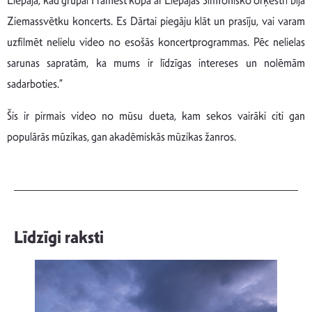
Liepājā, kad grupai Framest kopā ar Liepājas Simfonisko orķestri bija
Ziemassvētku koncerts. Es Dārtai piegāju klāt un prasīju, vai varam
uzfilmēt nelielu video no esošās koncertprogrammas. Pēc nelielas
sarunas sapratām, ka mums ir līdzīgas intereses un nolēmām
sadarboties.”
Šis ir pirmais video no mūsu dueta, kam sekos vairāki citi gan
populārās mūzikas, gan akadēmiskās mūzikas žanros.
Līdzīgi raksti