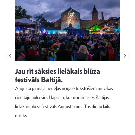
Jau rīt sāksies lielākais blūza
festivāls Baltijā.
p
Augusta pirmajā nedēļas nogalē tūkstošiem mūzikas
T
cienītāju pulcēsies Hāpsalu, kur norisināsies Baltijas
v
lielākais blūza festivāls Augustibluus. Trīs dienu laikā
d
notiks