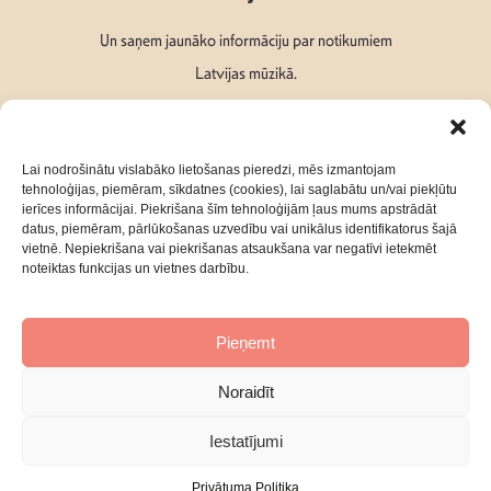
Un saņem jaunāko informāciju par notikumiem
Latvijas mūzikā.
Lai nodrošinātu vislabāko lietošanas pieredzi, mēs izmantojam
tehnoloģijas, piemēram, sīkdatnes (cookies), lai saglabātu un/vai piekļūtu
ierīces informācijai. Piekrišana šīm tehnoloģijām ļaus mums apstrādāt
Seko mums:
datus, piemēram, pārlūkošanas uzvedību vai unikālus identifikatorus šajā
vietnē. Nepiekrišana vai piekrišanas atsaukšana var negatīvi ietekmēt
noteiktas funkcijas un vietnes darbību.
Pieņemt
Par mums
Kontakti
Noraidīt
Privātuma Politika
Iestatījumi
Privātuma Politika