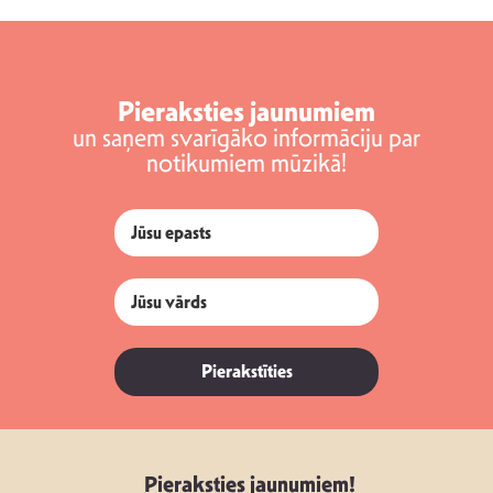
Pieraksties jaunumiem
un saņem svarīgāko informāciju par
notikumiem mūzikā!
Pierakstīties
Pieraksties jaunumiem!