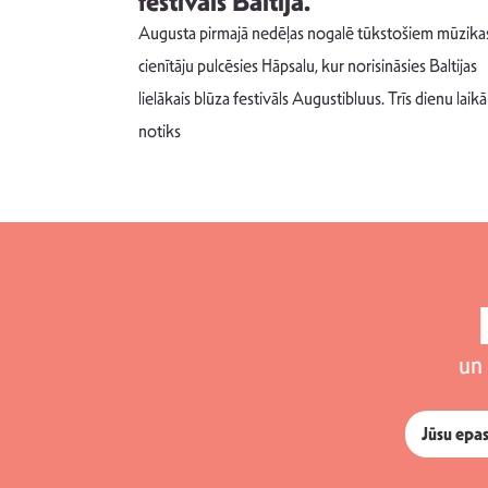
s nav ko
festivāls Baltijā.
Augusta pirmajā nedēļas nogalē tūkstošiem mūzika
m un spējai
cienītāju pulcēsies Hāpsalu, kur norisināsies Baltijas
 šādu noskaņu
lielākais blūza festivāls Augustibluus. Trīs dienu laikā
notiks
un