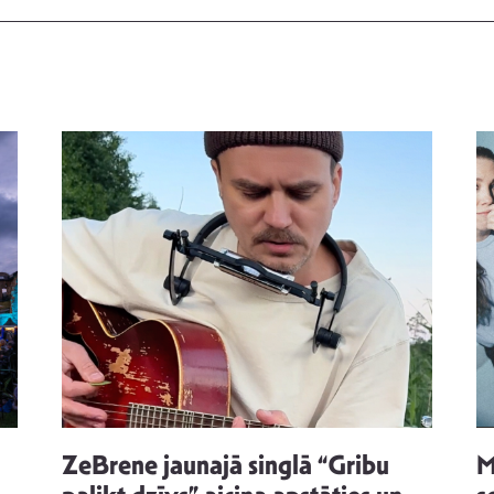
ZeBrene jaunajā singlā “Gribu
M