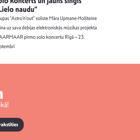
olo koncerts un jauns singls
kļūt par
Lielo naudu”
izdod si
uzrakstī
upas “Astro’n’out” soliste Māra Upmane-Holšteine
Pēc ilgākas ra
cina uz sava debijas elektroniskās mūzikas projekta
dziesmu autors
ARMAAR pirmo solo koncertu Rīgā – 23.
singlu “NESA
ptembrī
m
kā!
rakstīties