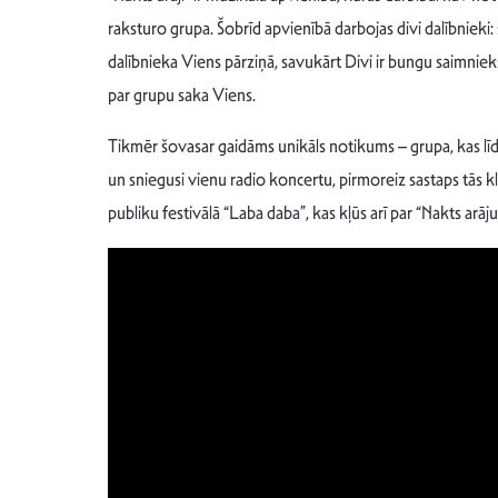
raksturo grupa. Šobrīd apvienībā darbojas divi dalībnieki: 
dalībnieka Viens pārziņā, savukārt Divi ir bungu saimnieks
par grupu saka Viens.
Tikmēr šovasar gaidāms unikāls notikums – grupa, kas līdz
un sniegusi vienu radio koncertu, pirmoreiz sastaps tās kl
publiku festivālā “Laba daba”, kas kļūs arī par “Nakts arā