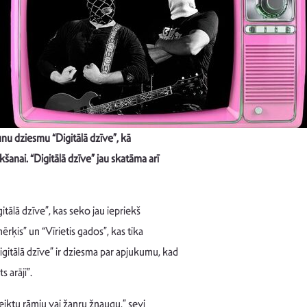
unu dziesmu “Digitālā dzīve”, kā
anai. “Digitālā dzīve” jau skatāma arī
tālā dzīve”, kas seko jau iepriekš
mērķis” un “Vīrietis gados”, kas tika
gitālā dzīve” ir dziesma par apjukumu, kad
s arāji”.
teiktu rāmju vai žanru žņaugu,” sevi