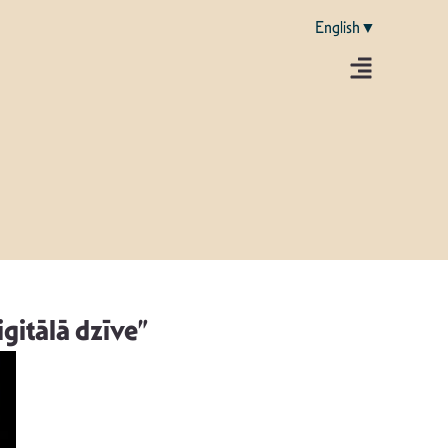
English▼
gitālā dzīve”