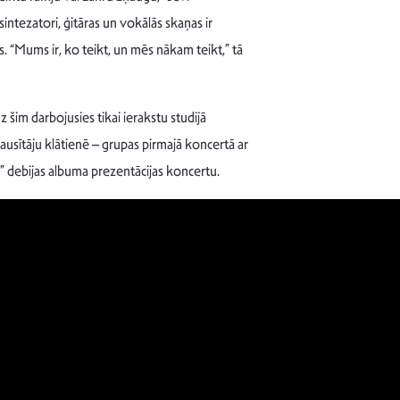
sintezatori, ģitāras un vokālās skaņas ir
. “Mums ir, ko teikt, un mēs nākam teikt,” tā
 šim darbojusies tikai ierakstu studijā
ausītāju klātienē – grupas pirmajā koncertā ar
ju” debijas albuma prezentācijas koncertu.