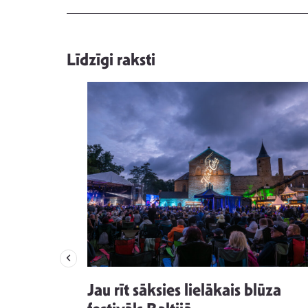
Līdzīgi raksti
izdod
Jau rīt sāksies lielākais blūza