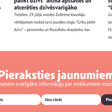
palikt dzīvs” aicina apstāties un
s
atcerēties dzīvēsvarīgāko
“
s
Trešdien, 29. jūlijā, mūziķis ZeBrene klausītāju
Gr
vērtējumam nodod savu jaunāko singlu “Gribu palikt
ai
dzīvs” – personisku un filozofisku skaņdarbu, kas
MA
se
Pieraksties jaunumie
 saņem svarīgāko informāciju par notikumiem mūzi
Pie