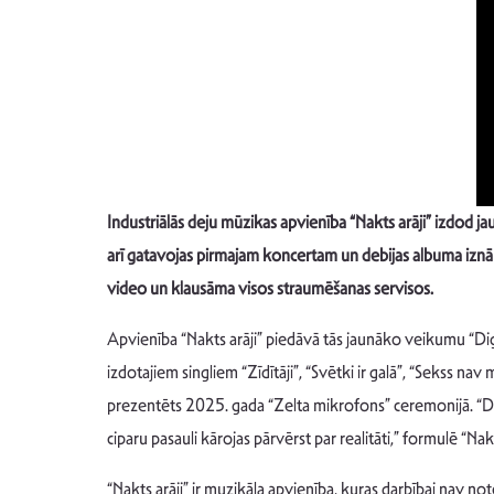
Industriālās deju mūzikas apvienība “Nakts arāji” izdod ja
arī gatavojas pirmajam koncertam un debijas albuma iznākš
video un klausāma visos straumēšanas servisos.
Apvienība “Nakts arāji” piedāvā tās jaunāko veikumu “Digi
izdotajiem singliem “Zīdītāji”, “Svētki ir galā”, “Sekss nav 
prezentēts 2025. gada “Zelta mikrofons” ceremonijā. “Di
ciparu pasauli kārojas pārvērst par realitāti,” formulē “Nakt
“Nakts arāji” ir muzikāla apvienība, kuras darbībai nav no