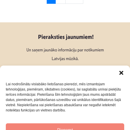
Pieraksties jaunumiem!
Un saņem jaunāko informāciju par notikumiem
Latvijas mūzikā.
Lai nodrošinātu vislabāko lietošanas pieredzi, mēs izmantojam
tehnoloģijas, piemēram, sīkdatnes (cookies), lai saglabātu un/vai piekļūtu
ierīces informācijai. Piekrišana šīm tehnoloģijām ļaus mums apstrādāt
Seko mums:
datus, piemēram, pārlūkošanas uzvedību vai unikālus identifikatorus šajā
vietnē. Nepiekrišana vai piekrišanas atsaukšana var negatīvi ietekmēt
noteiktas funkcijas un vietnes darbību.
Pieņemt