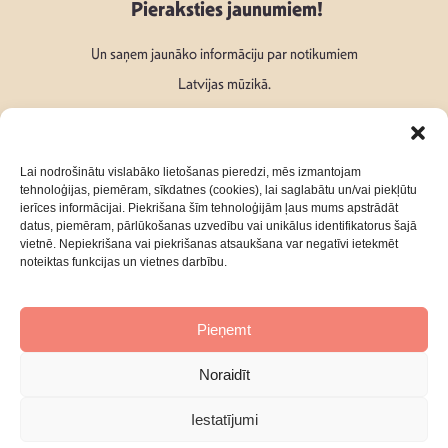
Pieraksties jaunumiem!
Un saņem jaunāko informāciju par notikumiem
Latvijas mūzikā.
Lai nodrošinātu vislabāko lietošanas pieredzi, mēs izmantojam
tehnoloģijas, piemēram, sīkdatnes (cookies), lai saglabātu un/vai piekļūtu
ierīces informācijai. Piekrišana šīm tehnoloģijām ļaus mums apstrādāt
Seko mums:
datus, piemēram, pārlūkošanas uzvedību vai unikālus identifikatorus šajā
vietnē. Nepiekrišana vai piekrišanas atsaukšana var negatīvi ietekmēt
noteiktas funkcijas un vietnes darbību.
Pieņemt
Par mums
Kontakti
Noraidīt
Privātuma Politika
Iestatījumi