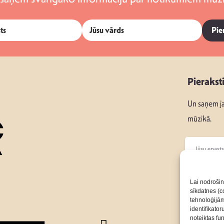
Pie
Pierakst
Un saņem ja
mūzikā.
Seko mums
Lai nodrošin
sīkdatnes (co
tehnoloģijā
Par Mums
identifikato
noteiktas fu