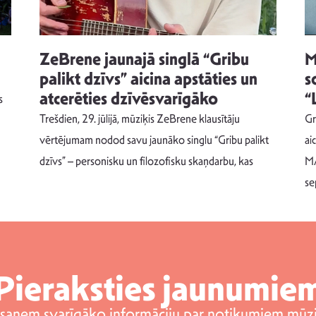
ZeBrene jaunajā singlā “Gribu
M
palikt dzīvs” aicina apstāties un
s
atcerēties dzīvēsvarīgāko
“
s
Trešdien, 29. jūlijā, mūziķis ZeBrene klausītāju
Gr
vērtējumam nodod savu jaunāko singlu “Gribu palikt
ai
dzīvs” – personisku un filozofisku skaņdarbu, kas
MA
se
Pieraksties jaunumie
 saņem svarīgāko informāciju par notikumiem mūzi