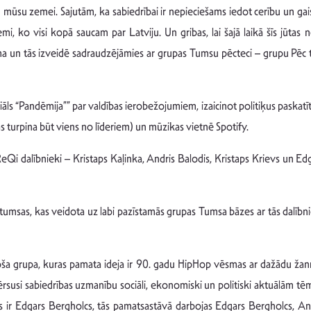
cību mūsu zemei. Sajutām, ka sabiedrībai ir nepieciešams iedot cerību un g
ko visi kopā saucam par Latviju. Un gribas, lai šajā laikā šīs jūtas ne
ma un tās izveidē sadraudzējāmies ar grupas Tumsu pēcteci – grupu Pēc t
 “Pandēmija”” par valdības ierobežojumiem, izaicinot politiķus paskatīti
s turpina būt viens no līderiem) un mūzikas vietnē Spotify.
 ReQi dalībnieki – Kristaps Kaļinka, Andris Balodis, Kristaps Krievs un 
c tumsas, kas veidota uz labi pazīstamās grupas Tumsa bāzes ar tās dalībni
doša grupa, kuras pamata ideja ir 90. gadu HipHop vēsmas ar dažādu ža
rsusi sabiedrības uzmanību sociāli, ekonomiski un politiski aktuālām tē
js ir Edgars Bergholcs, tās pamatsastāvā darbojas Edgars Bergholcs, Andr