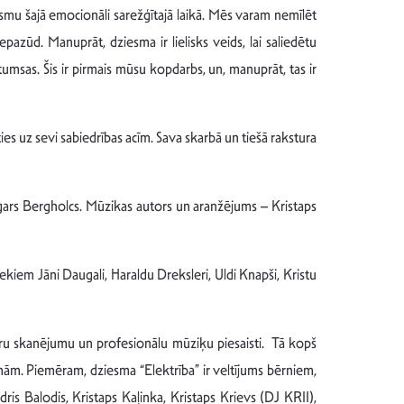
aismu šajā emocionāli sarežģītajā laikā. Mēs varam nemīlēt
pazūd. Manuprāt, dziesma ir lielisks veids, lai saliedētu
umsas. Šis ir pirmais mūsu kopdarbs, un, manuprāt, tas ir
es uz sevi sabiedrības acīm. Sava skarbā un tiešā rakstura
Edgars Bergholcs. Mūzikas autors un aranžējums – Kristaps
ekiem Jāni Daugali, Haraldu Dreksleri, Uldi Knapši, Kristu
nru skanējumu un profesionālu mūziķu piesaisti. Tā kopš
mām. Piemēram, dziesma “Elektrība” ir veltījums bērniem,
is Balodis, Kristaps Kaļinka, Kristaps Krievs (DJ KRII),