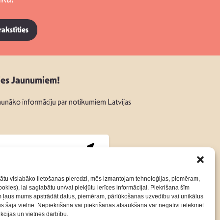
rakstīties
ies Jaunumiem!
unāko informāciju par notikumiem Latvijas
:
ātu vislabāko lietošanas pieredzi, mēs izmantojam tehnoloģijas, piemēram,
okies), lai saglabātu un/vai piekļūtu ierīces informācijai. Piekrišana šīm
m ļaus mums apstrādāt datus, piemēram, pārlūkošanas uzvedību vai unikālus
Kontakti
Privātuma Politika
rus šajā vietnē. Nepiekrišana vai piekrišanas atsaukšana var negatīvi ietekmēt
nkcijas un vietnes darbību.