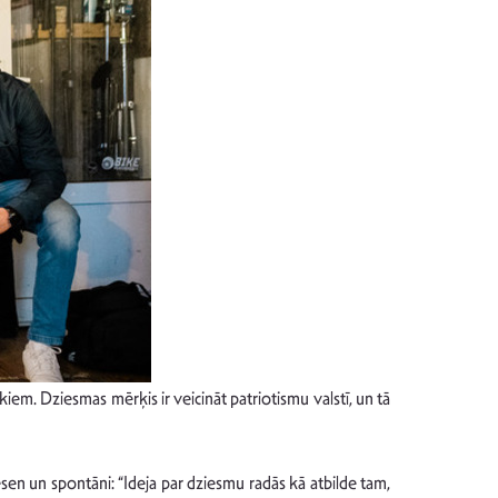
em. Dziesmas mērķis ir veicināt patriotismu valstī, un tā
sen un spontāni: “Ideja par dziesmu radās kā atbilde tam,