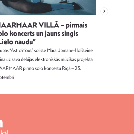
AARMAAR VILLĀ – pirmais
“Emocijas
olo koncerts un jauns singls
kļūt par
Lielo naudu”
izdod si
uzrakstī
upas “Astro’n’out” soliste Māra Upmane-Holšteine
Pēc ilgākas ra
cina uz sava debijas elektroniskās mūzikas projekta
dziesmu autors
ARMAAR pirmo solo koncertu Rīgā – 23.
singlu “NESA
ptembrī
m
kā!