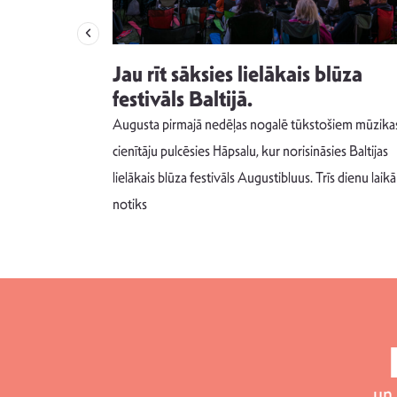
izdod
Jau rīt sāksies lielākais blūza
s nav ko
festivāls Baltijā.
Augusta pirmajā nedēļas nogalē tūkstošiem mūzika
m un spējai
cienītāju pulcēsies Hāpsalu, kur norisināsies Baltijas
 šādu noskaņu
lielākais blūza festivāls Augustibluus. Trīs dienu laikā
notiks
un