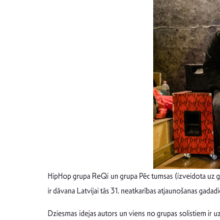
HipHop grupa ReQi un grupa Pēc tumsas (izveidota uz grup
ir dāvana Latvijai tās 31. neatkarības atjaunošanas gadadi
Dziesmas idejas autors un viens no grupas solistiem ir u