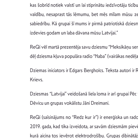
kas šobrīd notiek valstī un lai stiprinātu iedzīvotāju ti
valdību, nesaprast tās lēmumu, bet mēs mīlam mūsu zemi, 
sabiedrību. Kā grupai šī mums ir pirmā patriotiskā dzies
izdevies godam un laba dāvana mūsu Latvijai.”
ReQi vēl martā prezentēja savu dziesmu “Meksikāņu seriāls
dēļ dziesma kļuva populāra radio “Naba” (vairākas nedēļa
Dziemas iniciators ir Edgars Bergholcs. Teksta autori ir
Krievs.
Dziesmas “Latvijai” veidošanā liela loma ir arī grupai Pē
Dēvicu un grupas vokālistu Jāni Dreimani.
ReQi (saīsinājums no “Redz kur ir”) ir enerģiska un ra
2019. gada, kad tika izveidota, ar savām dziesmām pievē
kurā aicina tos ievērot elektrodrošību. Grupas dibinātā