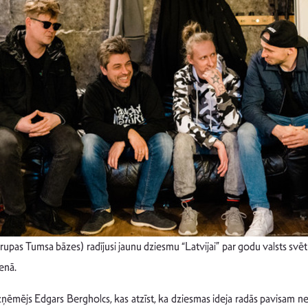
as Tumsa bāzes) radījusi jaunu dziesmu “Latvijai” par godu valsts svētki
enā.
zņēmējs Edgars Bergholcs, kas atzīst, ka dziesmas ideja radās pavisam ne