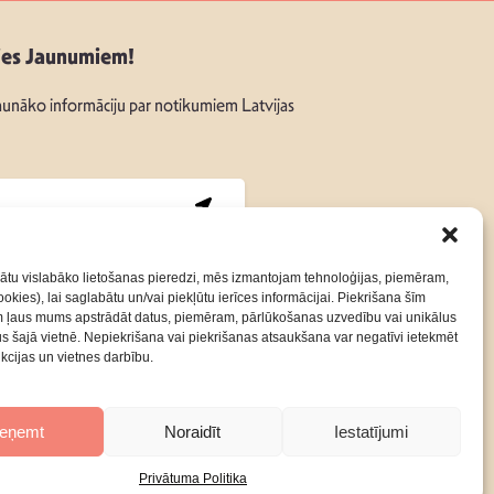
ies Jaunumiem!
unāko informāciju par notikumiem Latvijas
:
ātu vislabāko lietošanas pieredzi, mēs izmantojam tehnoloģijas, piemēram,
okies), lai saglabātu un/vai piekļūtu ierīces informācijai. Piekrišana šīm
m ļaus mums apstrādāt datus, piemēram, pārlūkošanas uzvedību vai unikālus
Kontakti
Privātuma Politika
rus šajā vietnē. Nepiekrišana vai piekrišanas atsaukšana var negatīvi ietekmēt
nkcijas un vietnes darbību.
ieņemt
Noraidīt
Iestatījumi
Privātuma Politika