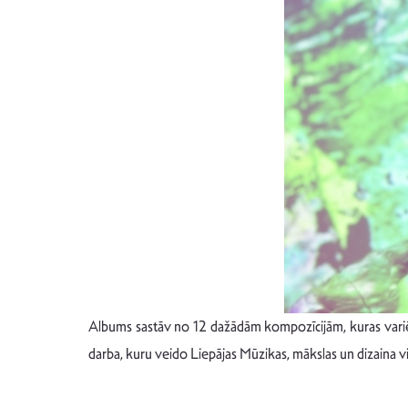
Albums sastāv no 12 dažādām kompozīcijām, kuras variē n
darba, kuru veido Liepājas Mūzikas, mākslas un dizaina v