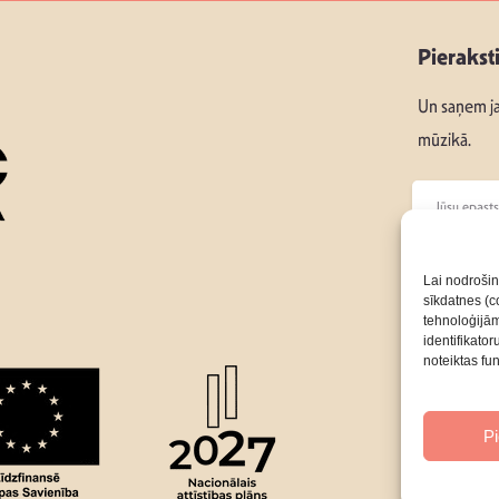
Pierakst
Un saņem ja
mūzikā.
Seko mums
Lai nodrošin
sīkdatnes (co
tehnoloģijā
Par Mums
identifikato
noteiktas fu
P