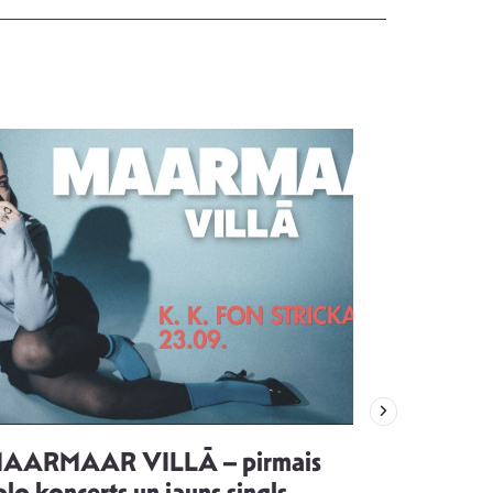
AARMAAR VILLĀ – pirmais
“Emocijas