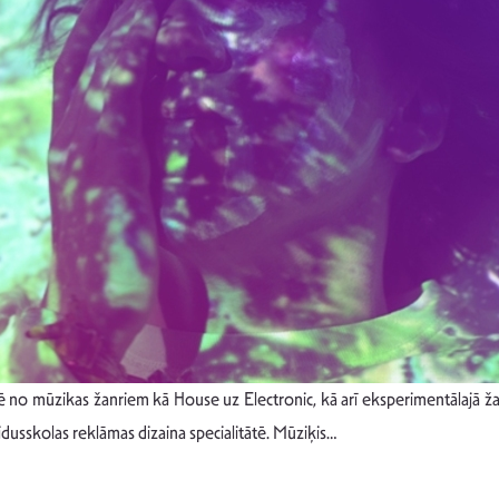
o mūzikas žanriem kā House uz Electronic, kā arī eksperimentālajā žanr
idusskolas reklāmas dizaina specialitātē. Mūziķis…