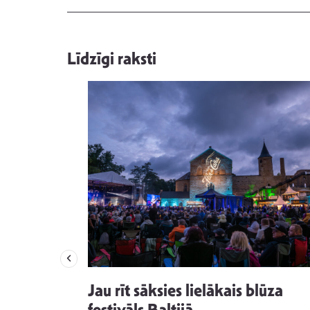
Līdzīgi raksti
izdod
Jau rīt sāksies lielākais blūza