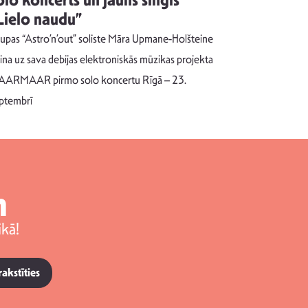
olo koncerts un jauns singls
kļūt par
Lielo naudu”
izdod si
uzrakstī
upas “Astro’n’out” soliste Māra Upmane-Holšteine
Pēc ilgākas ra
cina uz sava debijas elektroniskās mūzikas projekta
dziesmu autors
ARMAAR pirmo solo koncertu Rīgā – 23.
singlu “NESA
ptembrī
m
kā!
rakstīties