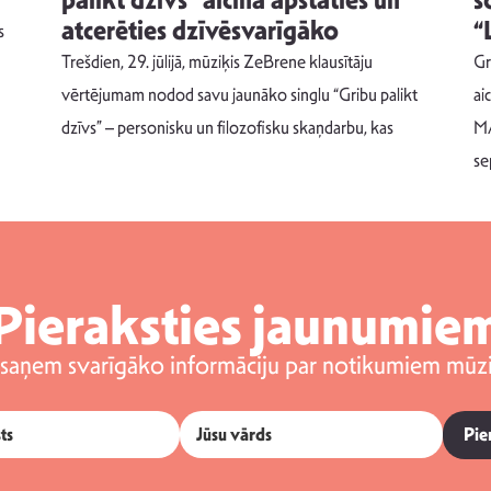
palikt dzīvs” aicina apstāties un
s
atcerēties dzīvēsvarīgāko
“
s
Trešdien, 29. jūlijā, mūziķis ZeBrene klausītāju
Gr
vērtējumam nodod savu jaunāko singlu “Gribu palikt
ai
dzīvs” – personisku un filozofisku skaņdarbu, kas
MA
se
Pieraksties jaunumie
 saņem svarīgāko informāciju par notikumiem mūzi
Pie