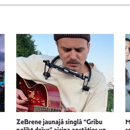
ZeBrene jaunajā singlā “Gribu
M