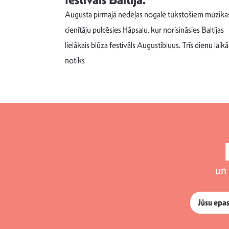
s nav ko
festivāls Baltijā.
Augusta pirmajā nedēļas nogalē tūkstošiem mūzika
m un spējai
cienītāju pulcēsies Hāpsalu, kur norisināsies Baltijas
 šādu noskaņu
lielākais blūza festivāls Augustibluus. Trīs dienu laikā
notiks
un