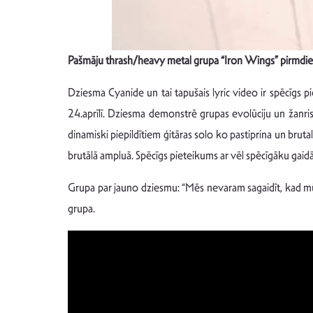
Pašmāju thrash/heavy metal grupa “Iron Wings” pirmdien,
Dziesma Cyanide un tai tapušais lyric video ir spēcīgs
24.aprīlī. Dziesma demonstrē grupas evolūciju un žanris
dinamiski piepildītiem ģitāras solo ko pastiprina un bruta
brutālā ampluā. Spēcīgs pieteikums ar vēl spēcīgāku gai
Grupa par jauno dziesmu: “Mēs nevaram sagaidīt, kad mūsu
grupa.