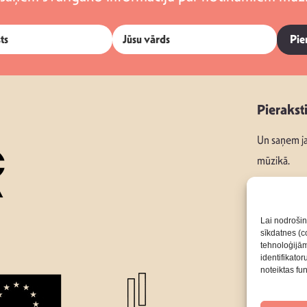
Pie
Pierakst
Un saņem ja
mūzikā.
Lai nodrošin
sīkdatnes (co
Seko mums
tehnoloģijā
identifikato
noteiktas fu