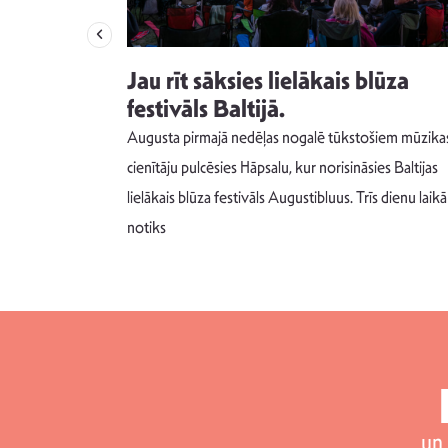
izdod
Jau rīt sāksies lielākais blūza
s nav ko
festivāls Baltijā.
Augusta pirmajā nedēļas nogalē tūkstošiem mūzika
m un spējai
cienītāju pulcēsies Hāpsalu, kur norisināsies Baltijas
 šādu noskaņu
lielākais blūza festivāls Augustibluus. Trīs dienu laikā
notiks
un