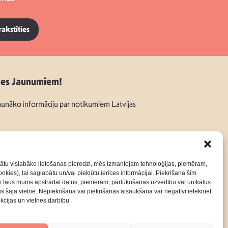
rakstīties
ies Jaunumiem!
unāko informāciju par notikumiem Latvijas
ātu vislabāko lietošanas pieredzi, mēs izmantojam tehnoloģijas, piemēram,
okies), lai saglabātu un/vai piekļūtu ierīces informācijai. Piekrišana šīm
:
m ļaus mums apstrādāt datus, piemēram, pārlūkošanas uzvedību vai unikālus
rus šajā vietnē. Nepiekrišana vai piekrišanas atsaukšana var negatīvi ietekmēt
nkcijas un vietnes darbību.