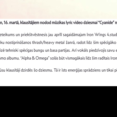
 16. martā, klausītājiem nodod mūzikas lyric video dziesmai “Cyanide” 
 pieteikums un priekštvēstnesis jau aprīlī sagaidāmajam Iron Wings 4.st
ku nostiprināšanos thrash/heavy metal žanrā, radot līdz šim spēcīgāko sk
lizē tehniski spēcīgas bungu un basa partijas. Arī vokāls piedzīvojis savu e
dāmo albumu. “Alpha & Omega” solās būt vismagākais līdz šim radītais Ir
 klausītāji dzirdēs šo dziesmu. Tā ir īsts enerģijas sprādziens un tika