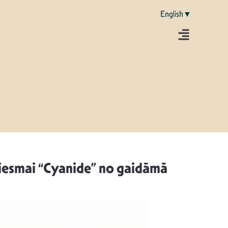
English▼
ziesmai “Cyanide” no gaidāmā