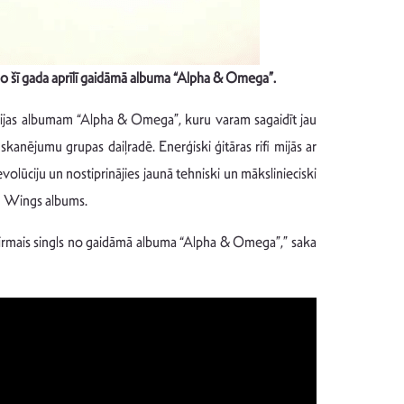
no šī gada aprīlī gaidāmā albuma “Alpha & Omega”.
udijas albumam “Alpha & Omega”, kuru varam sagaidīt jau
anējumu grupas daiļradē. Enerģiski ģitāras rifi mijās ar
volūciju un nostiprinājies jaunā tehniski un mākslinieciski
on Wings albums.
i pirmais singls no gaidāmā albuma “Alpha & Omega”,” saka