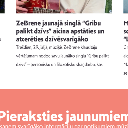
ZeBrene jaunajā singlā “Gribu
M
palikt dzīvs” aicina apstāties un
s
atcerēties dzīvēsvarīgāko
“
s
Trešdien, 29. jūlijā, mūziķis ZeBrene klausītāju
Gr
vērtējumam nodod savu jaunāko singlu “Gribu palikt
ai
dzīvs” – personisku un filozofisku skaņdarbu, kas
MA
se
Pieraksties jaunumie
 saņem svarīgāko informāciju par notikumiem mūzi