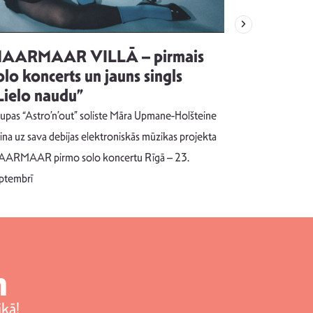
AARMAAR VILLĀ – pirmais
“Emocijas
olo koncerts un jauns singls
kļūt par
Lielo naudu”
izdod si
uzrakstī
upas “Astro’n’out” soliste Māra Upmane-Holšteine
Pēc ilgākas ra
cina uz sava debijas elektroniskās mūzikas projekta
dziesmu autors
ARMAAR pirmo solo koncertu Rīgā – 23.
singlu “NESA
ptembrī
m
kā!