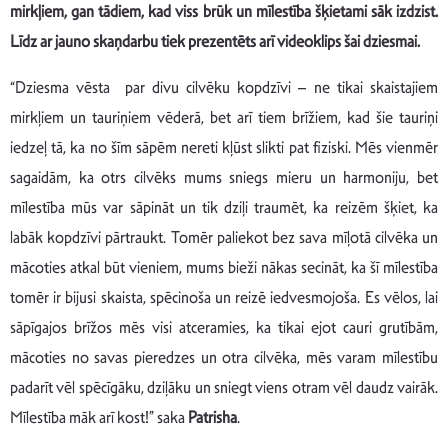
mirkļiem, gan tādiem, kad viss brūk un mīlestība šķietami sāk izdzist.
Līdz ar jauno skaņdarbu tiek prezentēts arī videoklips šai dziesmai.
“Dziesma vēsta par divu cilvēku kopdzīvi – ne tikai skaistajiem
mirkļiem un tauriņiem vēderā, bet arī tiem brīžiem, kad šie tauriņi
iedzeļ tā, ka no šīm sāpēm nereti kļūst slikti pat fiziski. Mēs vienmēr
sagaidām, ka otrs cilvēks mums sniegs mieru un harmoniju, bet
mīlestība mūs var sāpināt un tik dziļi traumēt, ka reizēm šķiet, ka
labāk kopdzīvi pārtraukt. Tomēr paliekot bez sava mīļotā cilvēka un
mācoties atkal būt vieniem, mums bieži nākas secināt, ka šī mīlestība
tomēr ir bijusi skaista, spēcinoša un reizē iedvesmojoša. Es vēlos, lai
sāpīgajos brīžos mēs visi atceramies, ka tikai ejot cauri grutībām,
mācoties no savas pieredzes un otra cilvēka, mēs varam mīlestību
padarīt vēl spēcīgāku, dziļāku un sniegt viens otram vēl daudz vairāk.
Mīlestība māk arī kost!” saka
Patrisha
.