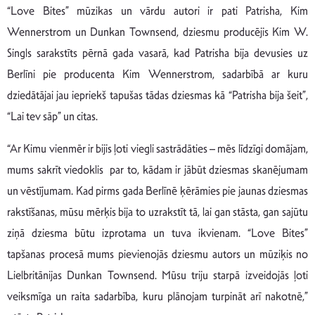
“Love Bites” mūzikas un vārdu autori ir pati Patrisha, Kim
Wennerstrom un Dunkan Townsend, dziesmu producējis Kim W.
Singls sarakstīts pērnā gada vasarā, kad Patrisha bija devusies uz
Berlīni pie producenta Kim Wennerstrom, sadarbībā ar kuru
dziedātājai jau iepriekš tapušas tādas dziesmas kā “Patrisha bija šeit”,
“Lai tev sāp” un citas.
“Ar Kimu vienmēr ir bijis ļoti viegli sastrādāties – mēs līdzīgi domājam,
mums sakrīt viedoklis par to, kādam ir jābūt dziesmas skanējumam
un vēstījumam. Kad pirms gada Berlīnē ķērāmies pie jaunas dziesmas
rakstīšanas, mūsu mērķis bija to uzrakstīt tā, lai gan stāsta, gan sajūtu
ziņā dziesma būtu izprotama un tuva ikvienam. “Love Bites”
tapšanas procesā mums pievienojās dziesmu autors un mūziķis no
Lielbritānijas Dunkan Townsend. Mūsu triju starpā izveidojās ļoti
veiksmīga un raita sadarbība, kuru plānojam turpināt arī nakotnē,”