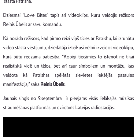
stāsta Patrisha.
Dziesmai “Love Bites” tapis arī videoklips, kuru veidojis režisors
Reinis Ūbelis ar savu komandu.
Kā norāda režisors, kad pirmo reizi viņš ticies ar Patrishu, lai izrunātu
video stāsta vēstījumu, dziedātāja izteikusi vēlmi izveidot videoklipu,
kurā būtu redzama patiesība. “Kopīgi tiecāmies to īstenot ne tikai
realistiskā vidē un tēlos, bet arī caur simboliem un montāžu, kas
veidota kā Patrishas spēlētās sievietes iekšējās pasaules
manifestācija,” saka
Reinis Ūbelis
.
Jaunais singls no 9.septembra ir pieejams visās lielākajās mūzikas
straumēšanas platformās un dzirdams Latvijas radiostacijās.