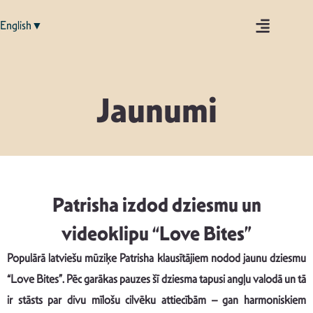
English▼
Jaunumi
Patrisha izdod dziesmu un
videoklipu “Love Bites”
Populārā latviešu mūziķe Patrisha klausītājiem nodod jaunu dziesmu
“Love Bites”. Pēc garākas pauzes šī dziesma tapusi angļu valodā un tā
ir stāsts par divu mīlošu cilvēku attiecībām – gan harmoniskiem