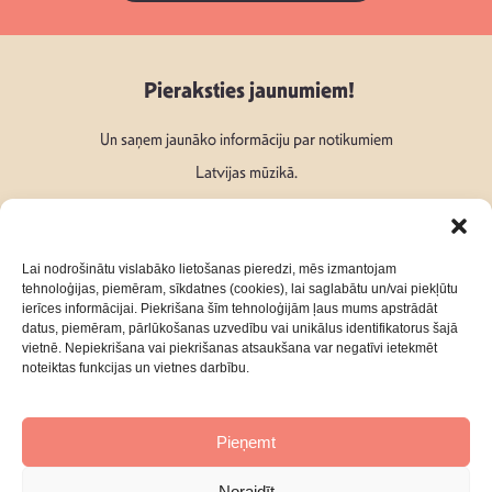
Pieraksties jaunumiem!
Un saņem jaunāko informāciju par notikumiem
Latvijas mūzikā.
Lai nodrošinātu vislabāko lietošanas pieredzi, mēs izmantojam
tehnoloģijas, piemēram, sīkdatnes (cookies), lai saglabātu un/vai piekļūtu
ierīces informācijai. Piekrišana šīm tehnoloģijām ļaus mums apstrādāt
Seko mums:
datus, piemēram, pārlūkošanas uzvedību vai unikālus identifikatorus šajā
vietnē. Nepiekrišana vai piekrišanas atsaukšana var negatīvi ietekmēt
noteiktas funkcijas un vietnes darbību.
Pieņemt
Par mums
Kontakti
Noraidīt