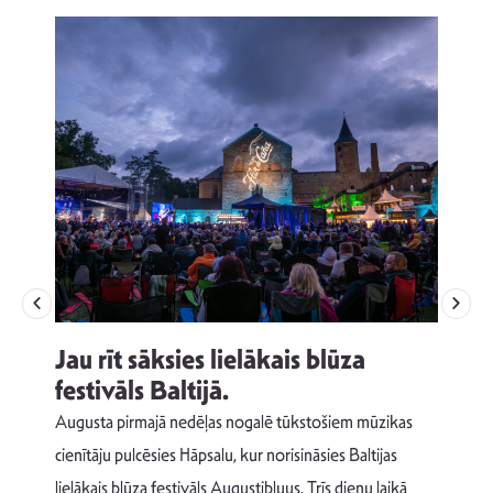
Jau rīt sāksies lielākais blūza
festivāls Baltijā.
p
Augusta pirmajā nedēļas nogalē tūkstošiem mūzikas
T
cienītāju pulcēsies Hāpsalu, kur norisināsies Baltijas
v
lielākais blūza festivāls Augustibluus. Trīs dienu laikā