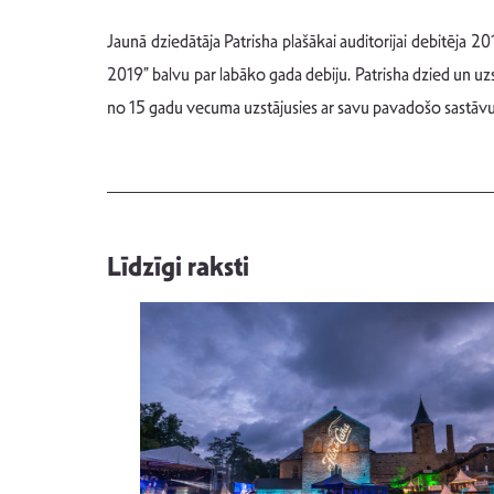
Jaunā dziedātāja Patrisha plašākai auditorijai debitēja 
2019” balvu par labāko gada debiju. Patrisha dzied un uzs
no 15 gadu vecuma uzstājusies ar savu pavadošo sastāvu.
Līdzīgi raksti