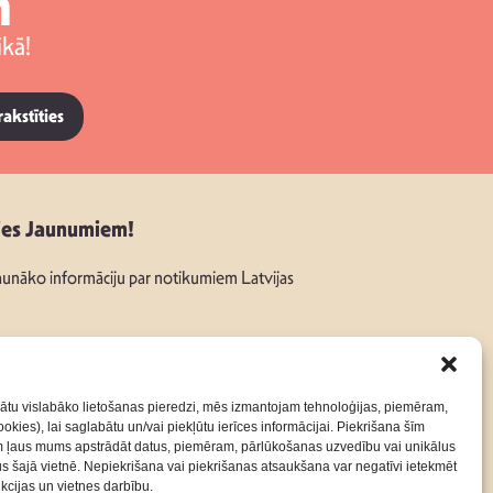
m
kā!
rakstīties
ies Jaunumiem!
unāko informāciju par notikumiem Latvijas
ātu vislabāko lietošanas pieredzi, mēs izmantojam tehnoloģijas, piemēram,
okies), lai saglabātu un/vai piekļūtu ierīces informācijai. Piekrišana šīm
:
m ļaus mums apstrādāt datus, piemēram, pārlūkošanas uzvedību vai unikālus
rus šajā vietnē. Nepiekrišana vai piekrišanas atsaukšana var negatīvi ietekmēt
nkcijas un vietnes darbību.