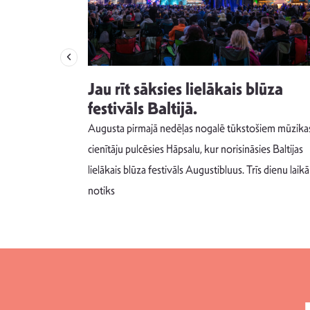
izdod
Jau rīt sāksies lielākais blūza
s nav ko
festivāls Baltijā.
Augusta pirmajā nedēļas nogalē tūkstošiem mūzika
m un spējai
cienītāju pulcēsies Hāpsalu, kur norisināsies Baltijas
 šādu noskaņu
lielākais blūza festivāls Augustibluus. Trīs dienu laikā
notiks