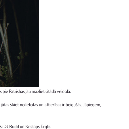
 pie Patrishas jau mazliet citādā veidolā.
jūtas šķiet nolietotas un attiecības ir beigušās. Jāpieņem,
i DJ Rudd un Kristaps Ērglis.