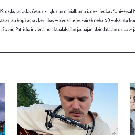
2019. gadā, izdodot četrus singlus un minialbumu izdevniecības “Univers
tājas jau kopš agras bērnības – piedalījusies vairāk nekā 60 vokālistu kon
 Šobrīd Patrisha ir viena no aktuālākajām jaunajām dziedātājām uz Latvi