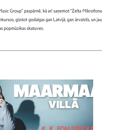
al Music Group” paspārnē, kā arī saņemot “Zelta Mikrofona
kursos, gūstot godalgas gan Latvijā, gan ārvalstīs, un jau
jas popmūzikas skatuves.