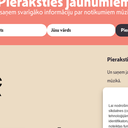
Pieraksties jaunumie
 saņem svarīgāko informāciju par notikumiem mūzi
Pie
Pierakst
Un saņem ja
mūzikā.
Lai nodrošin
sīkdatnes (co
Seko mums
tehnoloģijā
identifikato
noteiktas fu