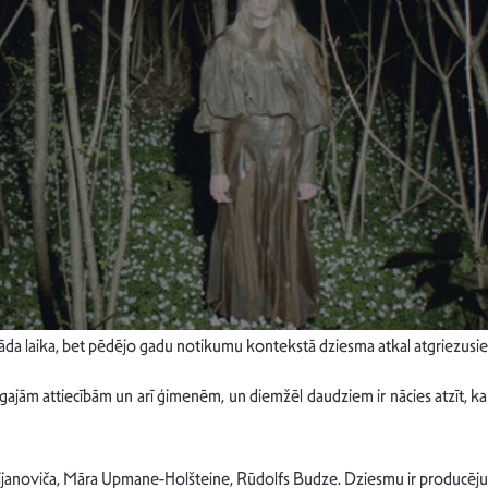
 kāda laika, bet pēdējo gadu notikumu kontekstā dziesma atkal atgriezusies
onīgajām attiecībām un arī ģimenēm, un diemžēl daudziem ir nācies atzīt, ka 
uprijanoviča, Māra Upmane-Holšteine, Rūdolfs Budze. Dziesmu ir producējuš