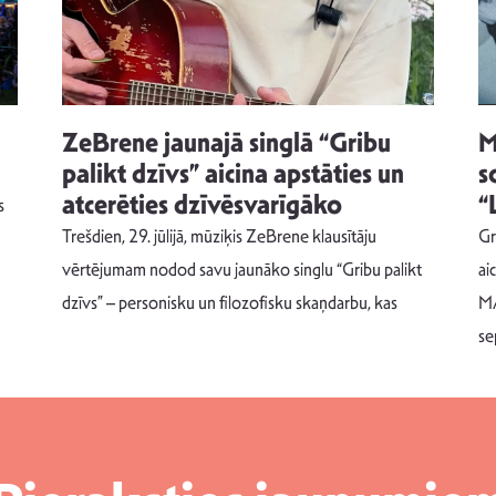
ZeBrene jaunajā singlā “Gribu
M
palikt dzīvs” aicina apstāties un
s
atcerēties dzīvēsvarīgāko
“
s
Trešdien, 29. jūlijā, mūziķis ZeBrene klausītāju
Gr
vērtējumam nodod savu jaunāko singlu “Gribu palikt
ai
dzīvs” – personisku un filozofisku skaņdarbu, kas
MA
se