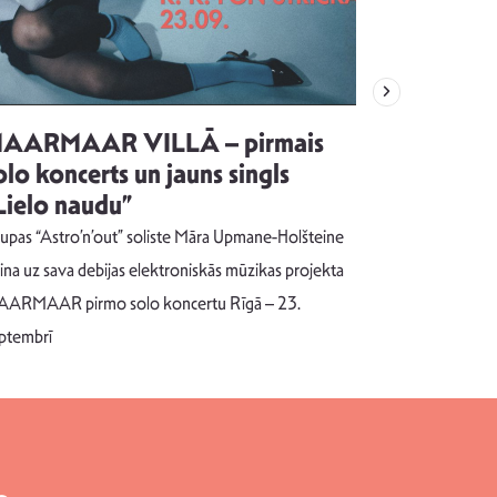
AARMAAR VILLĀ – pirmais
“Emocijas
olo koncerts un jauns singls
kļūt par
Lielo naudu”
izdod si
uzrakstī
upas “Astro’n’out” soliste Māra Upmane-Holšteine
Pēc ilgākas ra
cina uz sava debijas elektroniskās mūzikas projekta
dziesmu autors
ARMAAR pirmo solo koncertu Rīgā – 23.
singlu “NESA
ptembrī