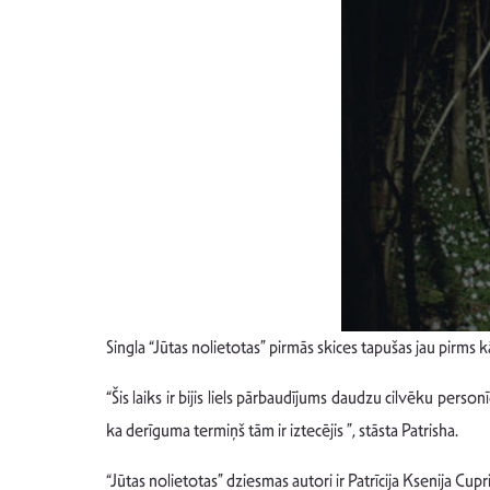
Singla “Jūtas nolietotas” pirmās skices tapušas jau pirms
“Šis laiks ir bijis liels pārbaudījums daudzu cilvēku pers
ka derīguma termiņš tām ir iztecējis ”, stāsta Patrisha.
“Jūtas nolietotas” dziesmas autori ir Patrīcija Ksenija C