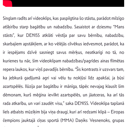
Singlam radīts arī videoklips, kas paspilgtina šo stāstu, parādot milzīgo
atšķirību starp bagātību un nabadzību. Sasaistot ar dziesmu “Mans
stāsts”, kur DENISS atklāti vēstīja par savu bērnību, nabadzību,
skarbajiem apstākļiem, ar ko vēlējās cilvēkus iedvesmot, parādot, ka
ir iespējams dzīvē sasniegt savus mērķus, neatkarīgi no tā, no
kurienes tu nāc, šim videoklipam nabadzības/pagrīdes ainas filmētas
repera laukos, kur viņš pavadījis bērnību. “Šis kontrasts ir uzsvars tam,
ka jebkurā gadījumā agri vai vēlu tu nokļūsi līdz apakšai, ja būsi
azartspēlēs. Ilūzija par bagātību ir mānīga, tāpēc nevajag klausīt šim
dēmonam, kurš mēģina ievilkt azartspēlēs, un jāatceras, ka arī tās
rada atkarību, un vari zaudēt visu,” saka DENISS. Videoklipa tapšanā
liels atbalsts mūziķim bija viņa draugi, kuri arī redzami klipā – Eiropas
čempions jauktajā cīņas sportā (MMA) Daņiks Vesnenoks, grupas