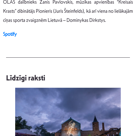
OLAS dalībnieks Žanis Pavlovskis, mūzikas apvienības “Kreisais
Krasts” dibinātājs Pionieris (Juris Šteinfelds), kā arī viena no lielākajām
cīņas sporta zvaigznēm Lietuvā – Dominykas Dirkstys.
Spotify
Līdzīgi raksti