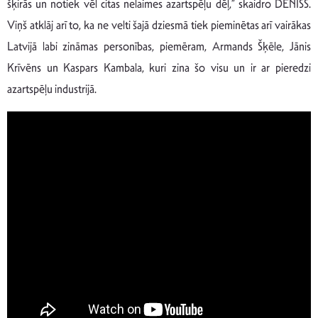
šķirās un notiek vēl citas nelaimes azartspēļu dēļ,” skaidro DENISS.
Viņš atklāj arī to, ka ne velti šajā dziesmā tiek pieminētas arī vairākas
Latvijā labi zināmas personības, piemēram, Armands Šķēle, Jānis
Krīvēns un Kaspars Kambala, kuri zina šo visu un ir ar pieredzi
azartspēļu industrijā.