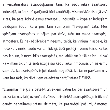
ir vispatiesākais atspoguļojums tam, ka esot iekšā azartspēļu
industrijā, tu jebkurā gadījumā būsi zaudētājs. Visironiskākais tajā visā
ir tas, ka pats šobrīd esmu azartspēļu industrijā – kopā ar kolēģiem
veidojam šovu, kuru pēc tam strīmojam “Telegram” čatā. Mēs
spēlējam azartspēles, runājam par dzīvi, taču tur valda azartspēļu
atmosfēra. Es nekad cilvēkiem neesmu teicis, ka viņiem ir jāspēlē, ka
noteikti vinnēs naudu vai tamlīdzīgi, tieši pretēji – esmu teicis, ka tas
nav labi un, ja neesi bijis azartspēlēs, tad labāk tur iekšā nelīst. Lai vai
kā – mani tik un tā sirdsapziņa jau kādu laiku ir mocījusi, un es esmu
sapratis, ka azartspēlēs ir ļoti daudz negatīvā, ka tas nepavisam nav
kaut kas tāds, ko cilvēkiem vajadzētu darīt,” stāsta DENISS.
“Dziesmas mērķis ir pateikt cilvēkiem patiesību par azartspēlēm un
to, ka tas nav labi, uzrunāt cilvēkus nelīst iekšā azartspēlēs, jo ir tik ļoti
daudz nepatīkamu stāstu dzirdēts, ka pazaudēti īpašumi, ģimenes