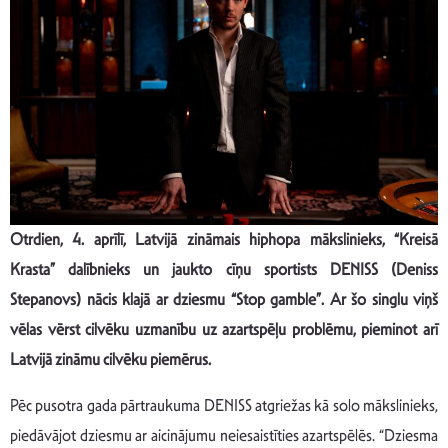
Otrdien, 4. aprīlī, Latvijā zināmais hiphopa mākslinieks, “Kreisā
Krasta” dalībnieks un jaukto cīņu sportists DENISS (Deniss
Stepanovs) nācis klajā ar dziesmu “Stop gamble”. Ar šo singlu viņš
vēlas vērst cilvēku uzmanību uz azartspēļu problēmu, pieminot arī
Latvijā zināmu cilvēku piemērus.
Pēc pusotra gada pārtraukuma DENISS atgriežas kā solo mākslinieks,
piedāvājot dziesmu ar aicinājumu neiesaistīties azartspēlēs. “Dziesma