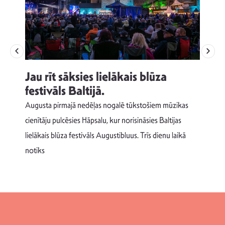
Jau rīt sāksies lielākais blūza
festivāls Baltijā.
p
Augusta pirmajā nedēļas nogalē tūkstošiem mūzikas
T
cienītāju pulcēsies Hāpsalu, kur norisināsies Baltijas
v
lielākais blūza festivāls Augustibluus. Trīs dienu laikā
d
notiks