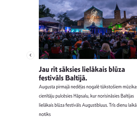
izdod
Jau rīt sāksies lielākais blūza
s nav ko
festivāls Baltijā.
Augusta pirmajā nedēļas nogalē tūkstošiem mūzika
m un spējai
cienītāju pulcēsies Hāpsalu, kur norisināsies Baltijas
 šādu noskaņu
lielākais blūza festivāls Augustibluus. Trīs dienu laikā
notiks