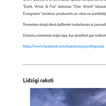
“Earth, Wind, & Fire” dziesmas “One World” līdzauto
Evergreens” iniciators, producents un viens no aranžētāj
Nometnes otrajā dienā dalībnieki nodarbosies ar jaunradi 
Dziesmu nometnes mājas lapa, kur atradīsiet gan nolikum
https://www.facebook.com/maestrosongwritingcamp
Līdzīgi raksti