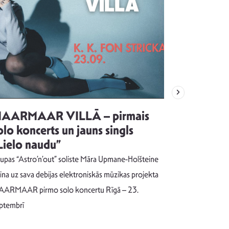
AARMAAR VILLĀ – pirmais
“Emocijas
olo koncerts un jauns singls
kļūt par
Lielo naudu”
izdod si
uzrakstī
upas “Astro’n’out” soliste Māra Upmane-Holšteine
Pēc ilgākas ra
cina uz sava debijas elektroniskās mūzikas projekta
dziesmu autors
ARMAAR pirmo solo koncertu Rīgā – 23.
singlu “NESA
ptembrī