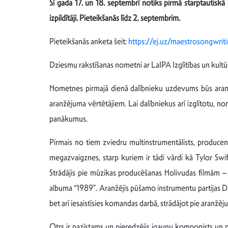
Šī gada 17. un 18. septembrī notiks pirmā starptautisk
izpildītāji. Pieteikšanās līdz 2. septembrim.
Pieteikšanās anketa šeit:
https://ej.uz/maestrosongwrit
Dziesmu rakstīšanas nometni ar LaIPA Izglītības un kultū
Nometnes pirmajā dienā dalībnieku uzdevums būs aranž
aranžējuma vērtētājiem. Lai dalībniekus arī izglītotu, 
panākumus.
Pirmais no tiem zviedru multinstrumentālists, producen
megazvaigznes, starp kuriem ir tādi vārdi kā Tylor Sw
Strādājis pie mūzikas producēšanas Holivudas filmām – 
albuma “1989”. Aranžējis pūšamo instrumentu partijas Džas
bet arī iesaistīsies komandas darbā, strādājot pie aranž
Otrs ir pazīstams un pieredzējis igauņu komponists un pr