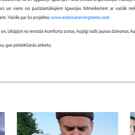
rs un viens no pazīstamākajiem Igaunijas hitmeikeriem ar vairāk ne
iem. Vairāk par šo projektu:
www.estonianevergreens.com
un, izkāpjot no ierastās komforta zonas, kopīgi radīs jaunas dziesmas, kur
u, gan pieteikšanās anketu: