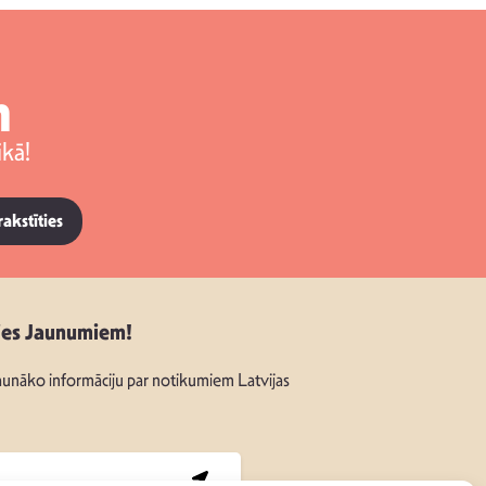
m
kā!
rakstīties
ies Jaunumiem!
unāko informāciju par notikumiem Latvijas