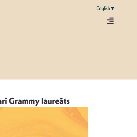
English▼
arī Grammy laureāts