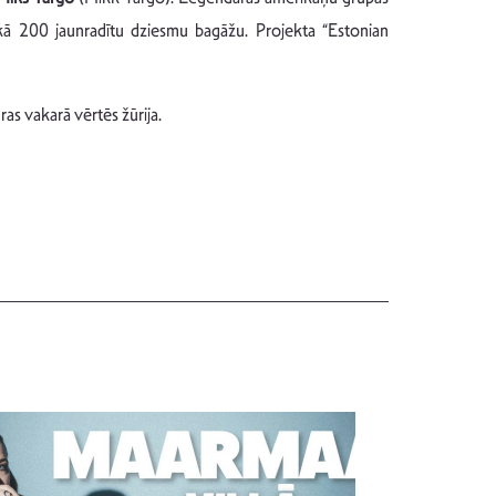
kā 200 jaunradītu dziesmu bagāžu. Projekta “Estonian
as vakarā vērtēs žūrija.