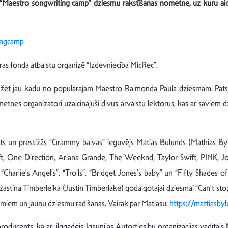
ā “Maestro songwriting camp” dziesmu rakstīšanas nometne, uz kuru aic
ingcamp
ras fonda atbalstu organizē “Izdevniecība MicRec”.
ēt jau kādu no populārajām Maestro Raimonda Paula dziesmām. Pats M
nometnes organizatori uzaicinājuši divus ārvalstu lektorus, kas ar savie
ts un prestižās “Grammy balvas” ieguvējs Matias Bulunds (Mathias Bylund
ift, One Direction, Ariana Grande, The Weeknd, Taylor Swift, P!NK, J
“Charlie’s Angel’s”, “Trolls”, “Bridget Jones’s baby” un “Fifty Shades 
tina Timberleika (Justin Timberlake) godalgotajai dziesmai “Can’t stop the
ējumiem un jaunu dziesmu radīšanas. Vairāk par Matiasu:
https://mattiasby
oducents, kā arī ilggadējs Igaunijas Autortiesību organizācijas vadītājs