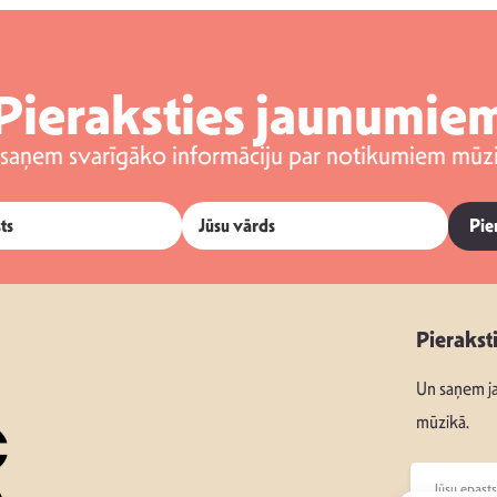
Pieraksties jaunumie
 saņem svarīgāko informāciju par notikumiem mūzi
Pie
Pierakst
Un saņem ja
mūzikā.