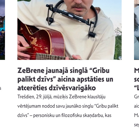
ZeBrene jaunajā singlā “Gribu
M
palikt dzīvs” aicina apstāties un
s
atcerēties dzīvēsvarīgāko
“
s
Trešdien, 29. jūlijā, mūziķis ZeBrene klausītāju
Gr
vērtējumam nodod savu jaunāko singlu “Gribu palikt
ai
dzīvs” – personisku un filozofisku skaņdarbu, kas
MA
se