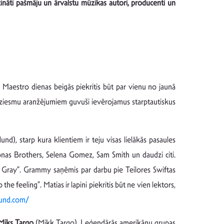
ināti pašmāju un ārvalstu mūzikas autori, producenti un
aestro dienas beigās piekritis būt par vienu no jaunā
m dziesmu aranžējumiem guvuši ievērojamus starptautiskus
), starp kura klientiem ir teju visas lielākās pasaules
onas Brothers, Selena Gomez, Sam Smith un daudzi citi.
of Gray”. Grammy saņēmis par darbu pie Teilores Swiftas
 feeling”. Matias ir lapini piekritis būt ne vien lektors,
lund.com/
Miks Targo
(Mikk Targo). Leģendārās amerikāņu grupas