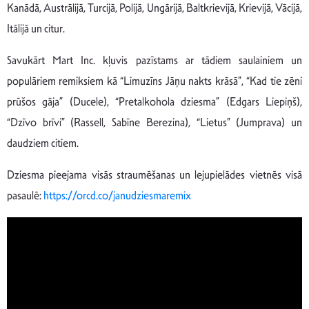
Kanādā, Austrālijā, Turcijā, Polijā, Ungārijā, Baltkrievijā, Krievijā, Vācijā,
Itālijā un citur.
Savukārt Mart Inc. kļuvis pazīstams ar tādiem saulainiem un
populāriem remiksiem kā “Limuzīns Jāņu nakts krāsā”, “Kad tie zēni
prūšos gāja” (Ducele), “Pretalkohola dziesma” (Edgars Liepiņš),
“Dzīvo brīvi” (Rassell, Sabīne Berezina), “Lietus” (Jumprava) un
daudziem citiem.
Dziesma pieejama visās straumēšanas un lejupielādes vietnēs visā
pasaulē:
https://orcd.co/janudziesmaremix