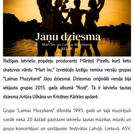
Ražīgais latviešu popdeju producents Mārtiņš Pīzelis, kurš lieto
skatuves vārdu “Mart Inc.” izveidojis lustīgu remixa versiju grupas
“Laimas Muzykanti” Jāņu dziesmai. Dziesmas oriģinālā versija bija
iekļauta grupas 2015. gada albumā “Rodi”. Tā ir latviešu tautas
dziesma Artūra Uškāna un Kristīnes Kārkles apdarē.
Grupa “Laimas Muzykanti” dibināta 1995. gadā un tajā muzicējuši
vairāk nekā 20 dažādi pazīstami latviešu tautas mūzikas mūziķi un
grupa koncertējusi un uzstājusies festivālos Latvijā, Lietuvā, ASV,