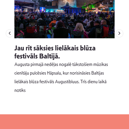
Jau rīt sāksies lielākais blūza
festivāls Baltijā.
p
Augusta pirmajā nedēļas nogalē tūkstošiem mūzikas
T
cienītāju pulcēsies Hāpsalu, kur norisināsies Baltijas
v
lielākais blūza festivāls Augustibluus. Trīs dienu laikā
d
notiks