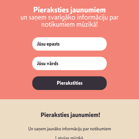
Pieraksties jaunumiem
un saņem svarīgāko informāciju par
notikumiem mūzikā!
Pierakstīties
Pieraksties jaunumiem!
Un saņem jaunāko informāciju par notikumiem
Latvijas mūzikā.