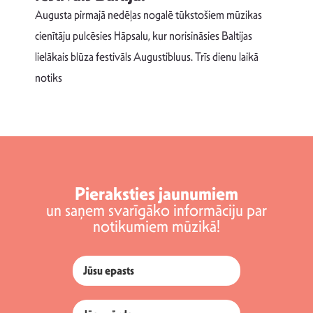
Augusta pirmajā nedēļas nogalē tūkstošiem mūzikas
T
cienītāju pulcēsies Hāpsalu, kur norisināsies Baltijas
v
lielākais blūza festivāls Augustibluus. Trīs dienu laikā
d
notiks
Pieraksties jaunumiem
un saņem svarīgāko informāciju par
notikumiem mūzikā!