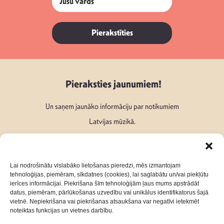
Pierakstīties
Pieraksties jaunumiem!
Un saņem jaunāko informāciju par notikumiem
Latvijas mūzikā.
Lai nodrošinātu vislabāko lietošanas pieredzi, mēs izmantojam
tehnoloģijas, piemēram, sīkdatnes (cookies), lai saglabātu un/vai piekļūtu
ierīces informācijai. Piekrišana šīm tehnoloģijām ļaus mums apstrādāt
Seko mums:
datus, piemēram, pārlūkošanas uzvedību vai unikālus identifikatorus šajā
vietnē. Nepiekrišana vai piekrišanas atsaukšana var negatīvi ietekmēt
noteiktas funkcijas un vietnes darbību.