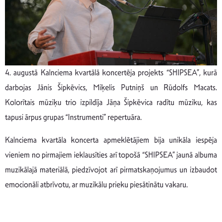
4. augustā Kalnciema kvartālā koncertēja projekts “SHIPSEA”, kurā
darbojas Jānis Šipkēvics, Miķelis Putniņš un Rūdolfs Macats.
Kolorītais mūziķu trio izpildīja Jāņa Šipkēvica radītu mūziku, kas
tapusi ārpus grupas “Instrumenti” repertuāra.
Kalnciema kvartāla koncerta apmeklētājiem bija unikāla iespēja
vieniem no pirmajiem ieklausīties arī topošā “SHIPSEA” jaunā albuma
muzikālajā materiālā, piedzīvojot arī pirmatskaņojumus un izbaudot
emocionāli atbrīvotu, ar muzikālu prieku piesātinātu vakaru.