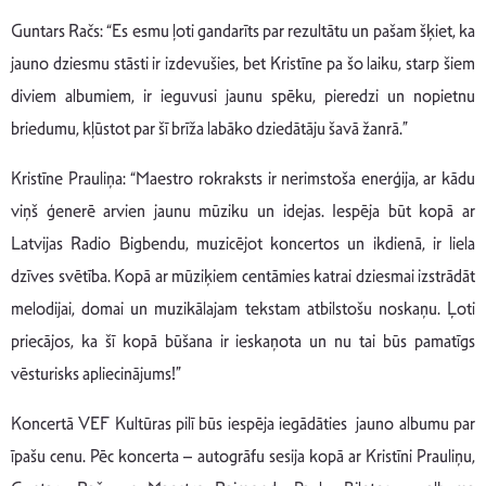
Guntars Račs: “Es esmu ļoti gandarīts par rezultātu un pašam šķiet, ka
jauno dziesmu stāsti ir izdevušies, bet Kristīne pa šo laiku, starp šiem
diviem albumiem, ir ieguvusi jaunu spēku, pieredzi un nopietnu
briedumu, kļūstot par šī brīža labāko dziedātāju šavā žanrā.”
Kristīne Prauliņa: “Maestro rokraksts ir nerimstoša enerģija, ar kādu
viņš ģenerē arvien jaunu mūziku un idejas. Iespēja būt kopā ar
Latvijas Radio Bigbendu, muzicējot koncertos un ikdienā, ir liela
dzīves svētība. Kopā ar mūziķiem centāmies katrai dziesmai izstrādāt
melodijai, domai un muzikālajam tekstam atbilstošu noskaņu. Ļoti
priecājos, ka šī kopā būšana ir ieskaņota un nu tai būs pamatīgs
vēsturisks apliecinājums!”
Koncertā VEF Kultūras pilī būs iespēja iegādāties jauno albumu par
īpašu cenu. Pēc koncerta – autogrāfu sesija kopā ar Kristīni Prauliņu,