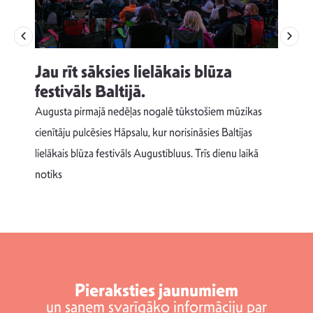
Jau rīt sāksies lielākais blūza
festivāls Baltijā.
p
Augusta pirmajā nedēļas nogalē tūkstošiem mūzikas
T
cienītāju pulcēsies Hāpsalu, kur norisināsies Baltijas
v
lielākais blūza festivāls Augustibluus. Trīs dienu laikā
d
notiks
Pieraksties jaunumiem
un saņem svarīgāko informāciju par