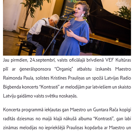
Jau pirmdien, 24.septembrī, valsts oficiālajā brīvdienā VEF Kultūras
pilī ar ģenerālsponsora “Organiq” atbalstu izskanēs Maestro
Raimonda Paula, solistes Kristīnes Prauliņas un spožā Latvijas Radio
Bigbenda koncerts “Kontrasti” ar melodijām par latviešiem un skaisto
Latviju gaidāmo valsts svētku noskaņās.
Koncerta programmā iekļautas gan Maestro un Guntara Rača kopīgi
radītās dziesmas no maijā klajā nākušā albuma “Kontrasti”, gan labi
zināmas melodijas no iepriekšējā Prauliņas kopdarba ar Maestro un