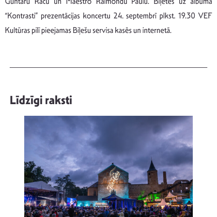
Guntaru Raču un Maestro Raimondu Paulu. Biļetes uz albuma
“Kontrasti” prezentācijas koncertu 24. septembrī plkst. 19.30 VEF
Kultūras pilī pieejamas Biļešu servisa kasēs un internetā.
Līdzīgi raksti