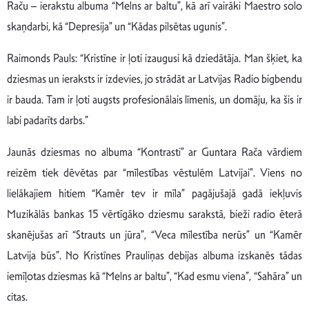
Raču – ierakstu albuma “Melns ar baltu”, kā arī vairāki Maestro solo
skaņdarbi, kā “Depresija” un “Kādas pilsētas ugunis”.
Raimonds Pauls: “Kristīne ir ļoti izaugusi kā dziedātāja. Man šķiet, ka
dziesmas un ieraksts ir izdevies, jo strādāt ar Latvijas Radio bigbendu
ir bauda. Tam ir ļoti augsts profesionālais līmenis, un domāju, ka šis ir
labi padarīts darbs.”
Jaunās dziesmas no albuma “Kontrasti” ar Guntara Rača vārdiem
reizēm tiek dēvētas par “mīlestības vēstulēm Latvijai”. Viens no
lielākajiem hitiem “Kamēr tev ir mīla” pagājušajā gadā iekļuvis
Muzikālās bankas 15 vērtīgāko dziesmu sarakstā, bieži radio ēterā
skanējušas arī “Strauts un jūra”, “Veca mīlestība nerūs” un “Kamēr
Latvija būs”. No Kristīnes Prauliņas debijas albuma izskanēs tādas
iemīļotas dziesmas kā “Melns ar baltu”, “Kad esmu viena”, “Sahāra” un
citas.