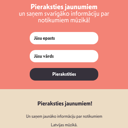
Pieraksties jaunumiem
un saņem svarīgāko informāciju par
notikumiem mūzikā!
Pierakstīties
Pieraksties jaunumiem!
Un saņem jaunāko informāciju par notikumiem
Latvijas mūzikā.