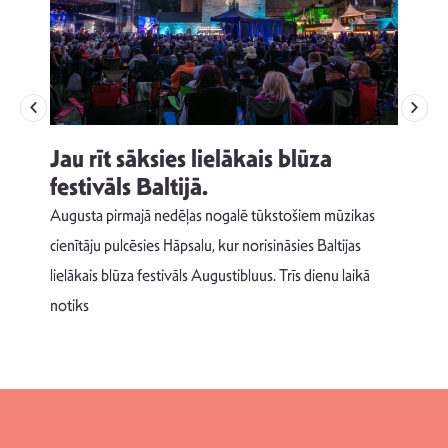
Jau rīt sāksies lielākais blūza
festivāls Baltijā.
p
Augusta pirmajā nedēļas nogalē tūkstošiem mūzikas
T
cienītāju pulcēsies Hāpsalu, kur norisināsies Baltijas
v
lielākais blūza festivāls Augustibluus. Trīs dienu laikā
d
notiks