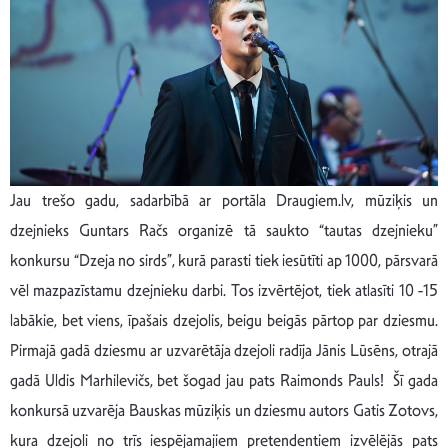
Jau trešo gadu, sadarbībā ar portāla Draugiem.lv, mūziķis un
dzejnieks Guntars Račs organizē tā saukto “tautas dzejnieku”
konkursu “Dzeja no sirds”, kurā parasti tiek iesūtīti ap 1000, pārsvarā
vēl mazpazīstamu dzejnieku darbi. Tos izvērtējot, tiek atlasīti 10 -15
labākie, bet viens, īpašais dzejolis, beigu beigās pārtop par dziesmu.
Pirmajā gadā dziesmu ar uzvarētāja dzejoli radīja Jānis Lūsēns, otrajā
gadā Uldis Marhilevičs, bet šogad jau pats Raimonds Pauls! Šī gada
konkursā uzvarēja Bauskas mūziķis un dziesmu autors Gatis Zotovs,
kura dzejoli no trīs iespējamajiem pretendentiem izvēlējās pats