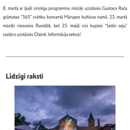
8. martā ar īpaši sirsnīgu programmu mūziķi uzstāsies Guntara Rača
grāmatas “365” svētku koncertā Mārupes kultūras namā. 23. martā
mūziķi viesosies Rundālē, bet 25. maijā viss kuplais “Saldo seju”
sastāvs uzstāsies Olainē. Informācija sekos!
Līdzīgi raksti