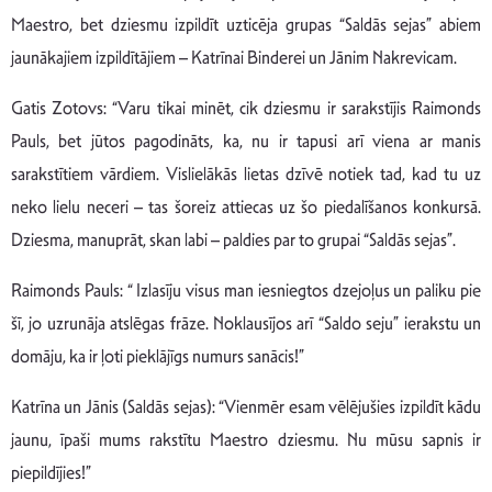
Maestro, bet dziesmu izpildīt uzticēja grupas “Saldās sejas” abiem
jaunākajiem izpildītājiem – Katrīnai Binderei un Jānim Nakrevicam.
Gatis Zotovs: “Varu tikai minēt, cik dziesmu ir sarakstījis Raimonds
Pauls, bet jūtos pagodināts, ka, nu ir tapusi arī viena ar manis
sarakstītiem vārdiem. Vislielākās lietas dzīvē notiek tad, kad tu uz
neko lielu neceri – tas šoreiz attiecas uz šo piedalīšanos konkursā.
Dziesma, manuprāt, skan labi – paldies par to grupai “Saldās sejas”.
Raimonds Pauls: “ Izlasīju visus man iesniegtos dzejoļus un paliku pie
šī, jo uzrunāja atslēgas frāze. Noklausījos arī “Saldo seju” ierakstu un
domāju, ka ir ļoti pieklājīgs numurs sanācis!”
Katrīna un Jānis (Saldās sejas): “Vienmēr esam vēlējušies izpildīt kādu
jaunu, īpaši mums rakstītu Maestro dziesmu. Nu mūsu sapnis ir
piepildījies!”