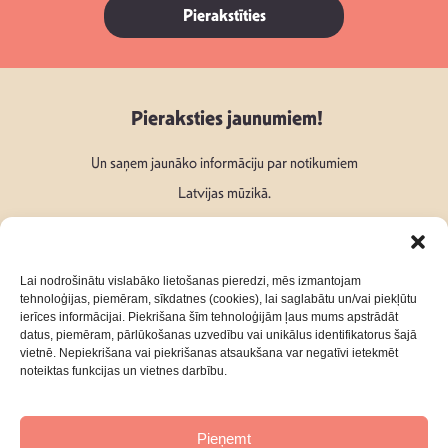
Pierakstīties
Pieraksties jaunumiem!
Un saņem jaunāko informāciju par notikumiem
Latvijas mūzikā.
Lai nodrošinātu vislabāko lietošanas pieredzi, mēs izmantojam
tehnoloģijas, piemēram, sīkdatnes (cookies), lai saglabātu un/vai piekļūtu
ierīces informācijai. Piekrišana šīm tehnoloģijām ļaus mums apstrādāt
Seko mums:
datus, piemēram, pārlūkošanas uzvedību vai unikālus identifikatorus šajā
vietnē. Nepiekrišana vai piekrišanas atsaukšana var negatīvi ietekmēt
noteiktas funkcijas un vietnes darbību.
Pieņemt