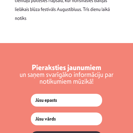
cienītāju pulcēsies Hāpsalu, kur norisināsies Baltijas
v
lielākais blūza festivāls Augustibluus. Trīs dienu laikā
d
notiks
Pieraksties jaunumiem
un saņem svarīgāko informāciju par
notikumiem mūzikā!