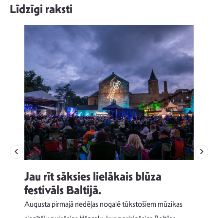
Līdzīgi raksti
Jau rīt sāksies lielākais blūza
festivāls Baltijā.
p
Augusta pirmajā nedēļas nogalē tūkstošiem mūzikas
T