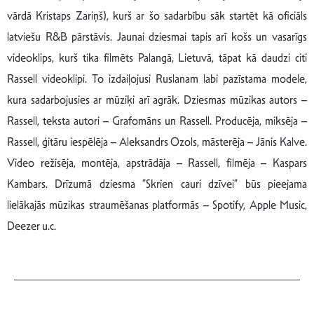
vārdā Kristaps Zariņš), kurš ar šo sadarbību sāk startēt kā oficiāls
latviešu R&B pārstāvis. Jaunai dziesmai tapis arī košs un vasarīgs
videoklips, kurš tika filmēts Palangā, Lietuvā, tāpat kā daudzi citi
Rassell videoklipi. To izdaiļojusi Ruslanam labi pazīstama modele,
kura sadarbojusies ar mūziķi arī agrāk. Dziesmas mūzikas autors –
Rassell, teksta autori – Grafomāns un Rassell. Producēja, miksēja –
Rassell, ģitāru iespēlēja – Aleksandrs Ozols, māsterēja – Jānis Kalve.
Video režisēja, montēja, apstrādāja – Rassell, filmēja – Kaspars
Kambars. Drīzumā dziesma ”Skrien cauri dzīvei” būs pieejama
lielākajās mūzikas straumēšanas platformās – Spotify, Apple Music,
Deezer u.c.