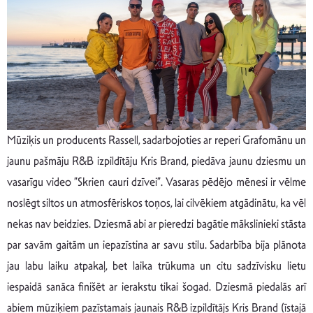
Mūziķis un producents Rassell, sadarbojoties ar reperi Grafomānu un
jaunu pašmāju R&B izpildītāju Kris Brand, piedāva jaunu dziesmu un
vasarīgu video ”Skrien cauri dzīvei”. Vasaras pēdējo mēnesi ir vēlme
noslēgt siltos un atmosfēriskos toņos, lai cilvēkiem atgādinātu, ka vēl
nekas nav beidzies. Dziesmā abi ar pieredzi bagātie mākslinieki stāsta
par savām gaitām un iepazīstina ar savu stilu. Sadarbība bija plānota
jau labu laiku atpakaļ, bet laika trūkuma un citu sadzīvisku lietu
iespaidā sanāca finišēt ar ierakstu tikai šogad. Dziesmā piedalās arī
abiem mūziķiem pazīstamais jaunais R&B izpildītājs Kris Brand (īstajā