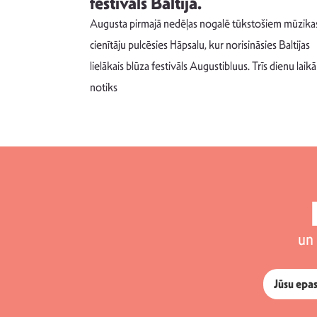
s nav ko
festivāls Baltijā.
Augusta pirmajā nedēļas nogalē tūkstošiem mūzika
m un spējai
cienītāju pulcēsies Hāpsalu, kur norisināsies Baltijas
 šādu noskaņu
lielākais blūza festivāls Augustibluus. Trīs dienu laikā
notiks
un