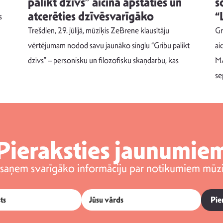
palikt dzīvs” aicina apstāties un
s
atcerēties dzīvēsvarīgāko
“
s
Trešdien, 29. jūlijā, mūziķis ZeBrene klausītāju
Gr
vērtējumam nodod savu jaunāko singlu “Gribu palikt
ai
dzīvs” – personisku un filozofisku skaņdarbu, kas
MA
se
Pieraksties jaunumie
 saņem svarīgāko informāciju par notikumiem mūzi
Pie