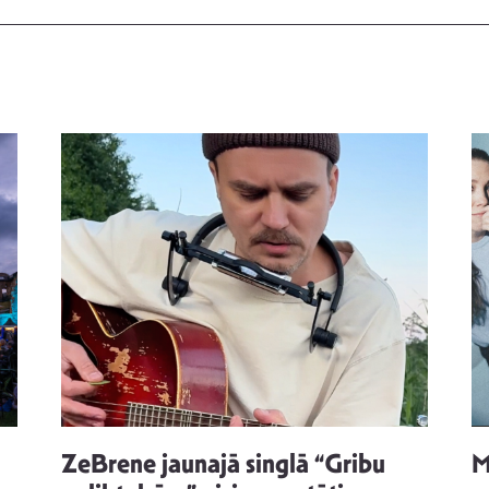
ZeBrene jaunajā singlā “Gribu
M