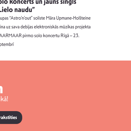
olo koncerts un jauns singls
kļūt par
Lielo naudu”
izdod si
uzrakstī
upas “Astro’n’out” soliste Māra Upmane-Holšteine
Pēc ilgākas ra
cina uz sava debijas elektroniskās mūzikas projekta
dziesmu autors
ARMAAR pirmo solo koncertu Rīgā – 23.
singlu “NESA
ptembrī
m
kā!
rakstīties