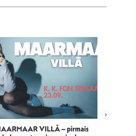
AARMAAR VILLĀ – pirmais
“Emocijas