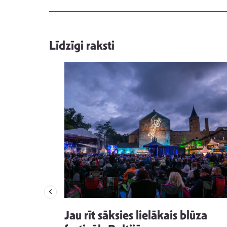
Līdzīgi raksti
izdod
Jau rīt sāksies lielākais blūza