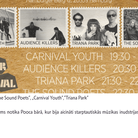
The Sound Poets”, „Carnival Youth”,”Triana Park”
otika Pooca bārā, kur bija aicināti starptautiskās mūzikas inudstrijas,