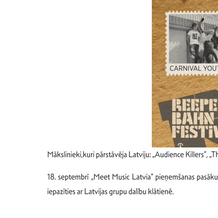
Mākslinieki,kuri pārstāvēja Latviju: „Audience Killers”, „
18. septembrī „Meet Music Latvia” pieņemšanas pasākums n
iepazīties ar Latvijas grupu dalību klātienē.